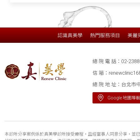
認識真美學
熱門服務項目
美麗
總 院 電 話：
02-2388
信 箱：
renewclinic1
總 院 地 址：台北市
Google 地圖導
本診所分享案例係於真美學診所接受療程，且經當事人同意分享，並已