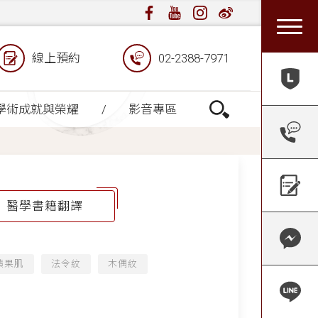
線上預約
02-2388-7971
學術成就與榮耀
影音專區
醫學書籍翻譯
蘋果肌
法令紋
木偶紋