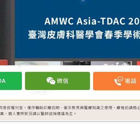
OA
微信
電話
同意授權刊登，僅作輔助診療說明、衛生教育與醫療知識之使用，療程前請務
差異，個人實際狀況請以醫師諮詢建議為主。