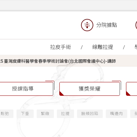
分院據點
拉皮手術
線雕拉提
-TDAC 2025 臺灣皮膚科醫學會春季學術討論會(台北國際會議中心)-講師
授課指導
獲獎榮耀
鬆弛
下垂
緊緻
拉提
臉頰凹陷
嘴邊肉