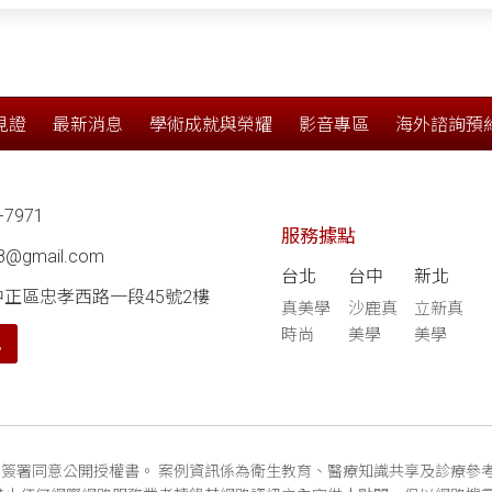
見證
最新消息
學術成就與榮耀
影音專區
海外諮詢預
-7971
服務據點
68@gmail.com
台北
台中
新北
中正區忠孝西路一段45號2樓
真美學
沙鹿真
立新真
時尚
美學
美學
航
簽署同意公開授權書。 案例資訊係為衛生教育、醫療知識共享及診療參