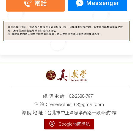
Messenger
電話
本診所案例術前、術後照片皆經患者同意授權刊登，僅作輔助診療說明、衛生教育與醫療知識之使
用，療程前請務必經專業醫師諮詢及評估
※ 療程效果因個人體質不同而有所差異，個人實際狀況請以醫師諮詢建議為主。
總 院 電 話：
02-2388-7971
信 箱：
renewclinic168@gmail.com
總 院 地 址：台北市中正區忠孝西路一段45號2樓
Google 地圖導航