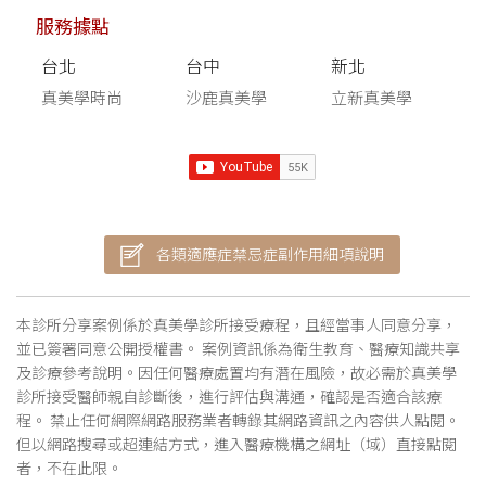
服務據點
台北
台中
新北
真美學時尚
沙鹿真美學
立新真美學
各類適應症禁忌症副作用細項說明
本診所分享案例係於真美學診所接受療程，且經當事人同意分享，
並已簽署同意公開授權書。 案例資訊係為衛生教育、醫療知識共享
及診療參考說明。因任何醫療處置均有潛在風險，故必需於真美學
診所接受醫師親自診斷後，進行評估與溝通，確認是否適合該療
程。 禁止任何網際網路服務業者轉錄其網路資訊之內容供人點閱。
但以網路搜尋或超連結方式，進入醫療機構之網址（域）直接點閱
者，不在此限。