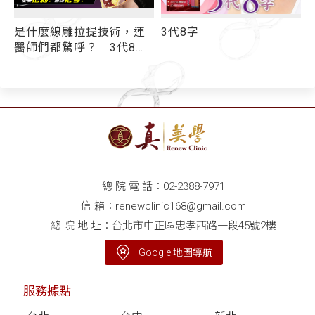
是什麼線雕拉提技術，連
3代8字
醫師們都驚呼？ 3代8字
選
「跨韌帶」超狂持效性
再度稱霸線雕界
總 院 電 話：
02-2388-7971
信 箱：
renewclinic168@gmail.com
總 院 地 址：台北市中正區忠孝西路一段45號2樓
Google 地圖導航
服務據點