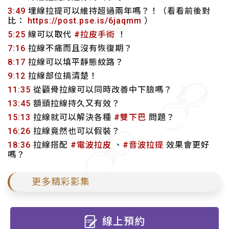
3:49
埋線拉提可以維持超過兩年嗎？！（看看前後對
比：
https://post.pse.is/6jaqmm
）
5:25
線可以取代
#拉皮手術
！
7:16
拉線不痛而且沒有恢復期？
8:17
拉線可以填平靜態紋路？
9:12
拉線部位搞清楚！
11:35
從顴骨拉線可以同時改善中下臉嗎？
13:45
額頭拉線持久又有效？
15:13
拉線就可以解決各種
#雙下巴
問題？
16:26
拉線竟然也可以假裝？
18:36
拉線搭配
#電波拉皮
、
#音波拉提
效果會更好
嗎？
更多精彩影集
線上預約