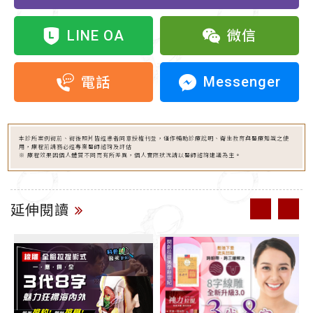
LINE OA
微信
Messenger
電話
本診所案例術前、術後照片皆經患者同意授權刊登，僅作輔助診療說明、衛生教育與醫療知識之使
用，療程前請務必經專業醫師諮詢及評估
※ 療程效果因個人體質不同而有所差異，個人實際狀況請以醫師諮詢建議為主。
延伸閱讀