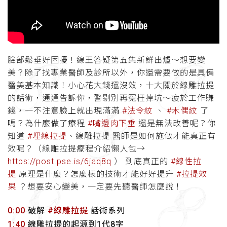
臉部鬆垂好困擾！線王答疑第五集新鮮出爐～想要變
美？除了找專業醫師及診所以外，你還需要做的是具備
醫美基本知識！小心花大錢還沒效，十大關於線雕拉提
的話術，通通告訴你，警剔別再冤枉掉坑～疲於工作賺
錢，一不注意臉上就出現滿滿
#法令紋
、
#木偶紋
了
嗎？為什麼做了療程
#嘴邊肉下垂
還是無法改善呢？你
知道
#埋線拉提
、線雕拉提 醫師是如何施做才能真正有
效呢？（線雕拉提療程介紹懶人包→
https://post.pse.is/6jaq8q
） 到底真正的
#線性拉
提
原理是什麼？怎麼樣的技術才能好好提升
#拉提效
果
？想要安心變美，一定要先聽醫師怎麼說！
0:00
破解
#線雕拉提
話術系列
1:40
線雕拉提的起源到1代8字