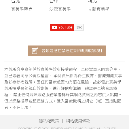
台北
台中
新北
真美學時尚
沙鹿真美學
立新真美學
各類適應症禁忌症副作用細項說明
本診所分享案例係於真美學診所接受療程，且經當事人同意分享，
並已簽署同意公開授權書。 案例資訊係為衛生教育、醫療知識共享
及診療參考說明。因任何醫療處置均有潛在風險，故必需於真美學
診所接受醫師親自診斷後，進行評估與溝通，確認是否適合該療
程。 禁止任何網際網路服務業者轉錄其網路資訊之內容供人點閱。
但以網路搜尋或超連結方式，進入醫療機構之網址（域）直接點閱
者，不在此限。
隱私權政策
網站使用條款