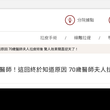
分院據點
拉皮手術
線雕拉提
原因 70歲醫師夫人拉皮術後 驚人效果簡直逆天了！
醫師！這回終於知道原因 70歲醫師夫人