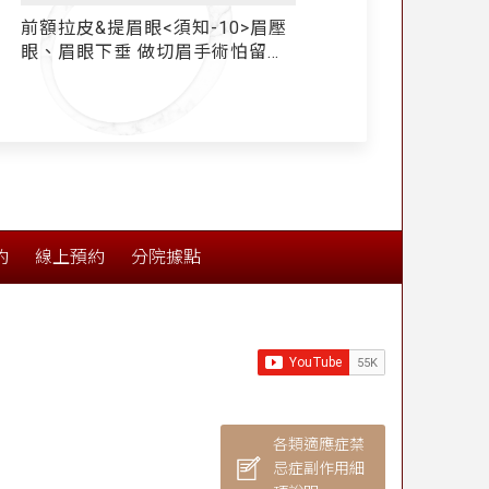
拉皮手術（強升8字和耳廓短痕三
【Yahoo TV 頭
層次緊顏拉皮）海外教學精彩回
三層次緊顏拉皮 - 
顧 - 媒體報導
約
線上預約
分院據點
各類適應症禁
忌症副作用細