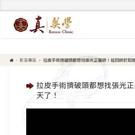
影音專區
拉皮手術擠破頭都想找張光正醫師！這回終於知道
拉皮手術擠破頭都想找張光正
天了！