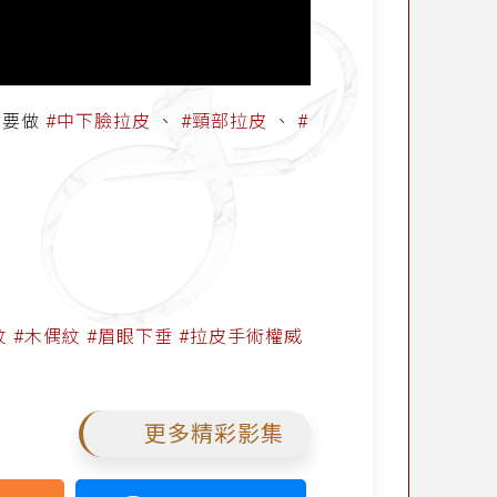
需要做
#中下臉拉皮
、
#頸部拉皮
、
#
紋
#木偶紋
#眉眼下垂
#拉皮手術權威
更多精彩影集