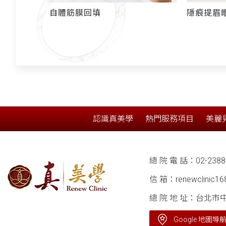
隱痕提眉眼尾
耳廓短痕
爆了！ 
不持久的原因
認識真美學
熱門服務項目
美麗
總 院 電 話：
02-2388
信 箱：
renewclinic1
總 院 地 址：台北市
Google 地圖導