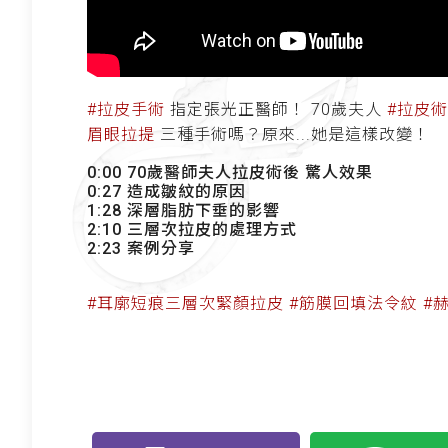
#拉皮手術
指定張光正醫師！ 70歲夫人
#拉皮
眉眼拉提
三種手術嗎？原來...她是這樣改變！
0:00 70歲醫師夫人拉皮術後 驚人效果
0:27 造成皺紋的原因
1:28 深層脂肪下垂的影響
2:10 三層次拉皮的處理方式
2:23 案例分享
#耳廓短痕三層次緊顏拉皮
#筋膜回填法令紋
#