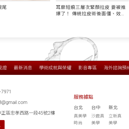
三層次緊顏拉皮 要被推
前額拉皮&提眉眼<須知-10>眉壓
傳統拉皮術後面僵、效果
眼、眉眼下垂 做切眉手術怕留
是......
疤？ 跨筋膜拉提新技術「隱痕提
眉眼尾」 一招擺脫倒"眉"衰眼
見證
最新消息
學術成就與榮耀
影音專區
海外諮詢預
-7971
服務據點
68@gmail.com
台北
台中
新北
中正區忠孝西路一段45號2樓
真美學
沙鹿真
立新真
時尚
美學
美學
航