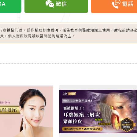
OA
微信
電話
同意授權刊登，僅作輔助診療說明、衛生教育與醫療知識之使用，療程前請務
差異，個人實際狀況請以醫師諮詢建議為主。