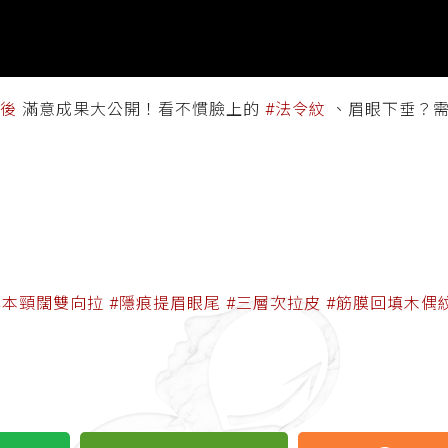
術後
滿意成果大公開！
看不慣臉上的
#法令紋
、眉眼下垂？
赫本頸闊雙向拉
#隱痕提眉眼尾
#三層次拉皮
#筋膜回填木偶