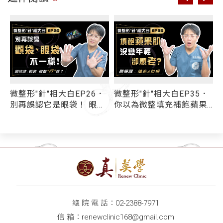
微整形"針"相大白EP26．
微整形"針"相大白EP35．
除
別再誤認它是眼袋！ 眼袋
你以為微整填充補飽蘋果
手術無法解決「顴袋」問
肌 能順便拉提中臉？ 小
題 消除貓咪紋(印地安
心！蘋果肌太沉重催生法
紋)、顴袋 該微整還是手
令紋更顯老！
術？
總 院 電 話：
02-2388-7971
信 箱：
renewclinic168@gmail.com