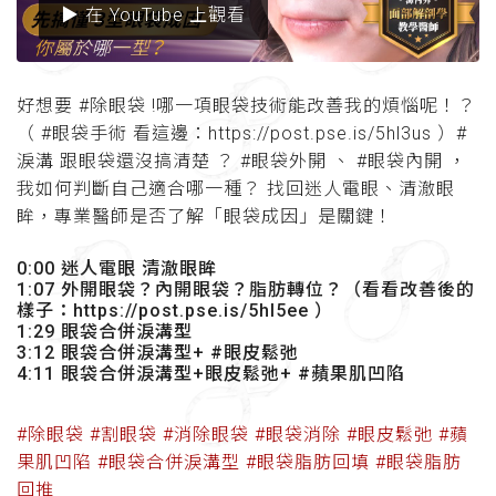
▶ 在 YouTube 上觀看
好想要 #除眼袋 !哪一項眼袋技術能改善我的煩惱呢！？
（ #眼袋手術 看這邊：https://post.pse.is/5hl3us ）#
淚溝 跟眼袋還沒搞清楚 ？ #眼袋外開 、 #眼袋內開 ，
我如何判斷自己適合哪一種？ 找回迷人電眼、清澈眼
眸，專業醫師是否了解「眼袋成因」是關鍵！
0:00 迷人電眼 清澈眼眸
1:07 外開眼袋？內開眼袋？脂肪轉位？（看看改善後的
樣子：https://post.pse.is/5hl5ee ）
1:29 眼袋合併淚溝型
3:12 眼袋合併淚溝型+ #眼皮鬆弛
4:11 眼袋合併淚溝型+眼皮鬆弛+ #蘋果肌凹陷
#除眼袋
#割眼袋
#消除眼袋
#眼袋消除
#眼皮鬆弛
#蘋
果肌凹陷
#眼袋合併淚溝型
#眼袋脂肪回填
#眼袋脂肪
回推