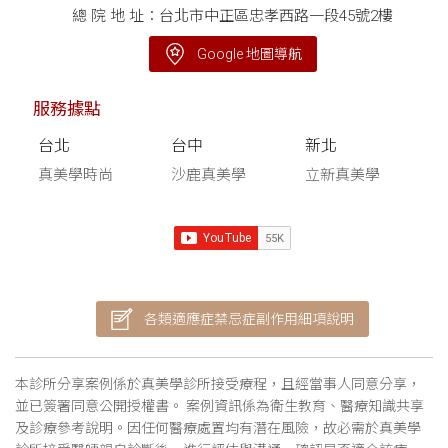
總 院 地 址：台北市中正區忠孝西路一段45號2樓
Google 地圖導航
服務據點
台北
台中
新北
真美學時尚
沙鹿真美學
立新真美學
各類適應症禁忌症副作用細項說明
本診所分享案例係於真美學診所接受療程，且經當事人同意分享，
並已簽署同意公開授權書。 案例資訊係為衛生教育、醫療知識共享
及診療參考說明。因任何醫療處置均有潛在風險，故必需於真美學