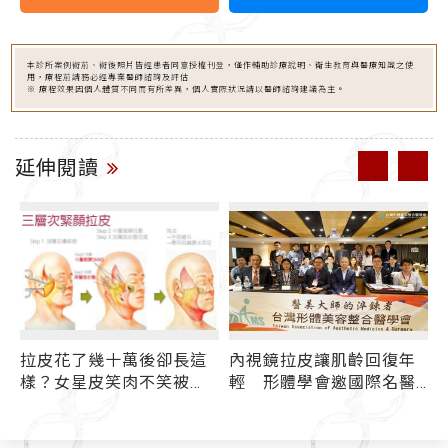
本診所案例術前、術後照片皆經患者同意授權刊登，僅作輔助診療說明、衛生教育與醫療知識之使
用，療程前請務必經專業醫師諮詢及評估
※ 療程效果因個人體質不同而有所差異，個人實際狀況請以醫師諮詢建議為主。
延伸閱讀
拉皮花了幾十萬後卻長這
內視鏡拉皮讓肌齡回復年
樣？女星皮笑肉不笑被
輕 形體學會邀國際名醫
虧：像小丑
交流