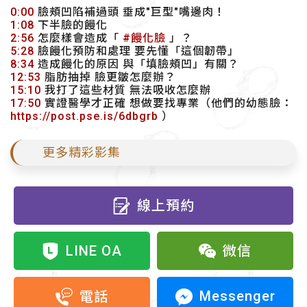
0:00
臉頰凹陷補過頭 垂成"巨型"嘴邊肉！
1:08
下半臉的饅化
2:56
怎麼樣會造成「
#饅化臉
」？
5:28
臉饅化預防和處理 要先懂「這個韌帶」
8:34
造成饅化的原因 與「填臉頰凹」有關？
12:53
脂肪抽掉 臉更皺怎麼辦？
15:10
我打了這些材質 無法吸收怎麼辦
17:50
實證醫學才正確 想做要找專業（他們的幼態臉：
https://post.pse.is/6dbgrb
）
更多精彩影集
線上預約
LINE OA
微信
Messenger
電話