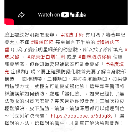
臉上皺紋好明顯怎麼辦，
#拉皮手術
有用嗎？隨著年紀
變大，不僅
#臉頰凹陷
甚至還有下半臉的
#嘴邊肉下
垂
QQ為了變成明星網美的幼態臉，所以找了診所填充
#
玻尿酸
、
#膠原蛋白增生劑
或是
#自體脂肪移植
使臉
部變飽滿，但你知道要是補過頭可能會變成「
#過度填
充
症候群」嗎？要正確預防饅化臉首先要了解自身臉部
構造——面橫韌帶、三種頰凹、用拉提填臉頰凹，如果使
用錯誤方式，就極有可能變成饅化臉！這集專業醫師將
詳細講解如何預防、處理「饅化臉」，如果已經打了無
法吸收的材質怎麼辦？專家告訴你沒問題！三層次拉皮
輕鬆解決，皮下脂肪、筋膜、筋膜深層都可以處理到位
～（立刻解決問題：
https://post.pse.is/6dbg8s
）選
擇對的方法，選擇對的醫生，才能真正解決臉部問題！