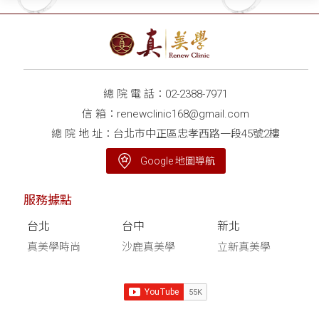
總 院 電 話：
02-2388-7971
信 箱：
renewclinic168@gmail.com
總 院 地 址：台北市中正區忠孝西路一段45號2樓
Google 地圖導航
服務據點
台北
台中
新北
真美學時尚
沙鹿真美學
立新真美學