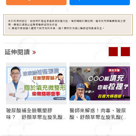
本診所案例術前、術後照片皆經患者同意授權刊登，僅作輔助診療說明、衛生教育與醫療知識之使
用，療程前請務必經專業醫師諮詢及評估
※ 療程效果因個人體質不同而有所差異，個人實際狀況請以醫師諮詢建議為主。
延伸閱讀
玻尿酸補全臉飄塑膠
醫師來解惑！肉毒、玻尿
味？ 舒顏萃聚左旋乳酸
酸、舒顏萃聚左旋乳酸(俗
(俗稱童妍針)/晶亮瓷/膠原
稱童妍針)也能「拉提」？
蛋白增生劑各種填充微整
如何選擇適合自己的拉提