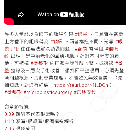
許多人常誤以為眼下的腫脹全是
#眼袋
，但其實在顴骨
上方垂下的組織稱為
#顴袋
。兩者構造不同，光靠
#眼
袋手術
往往無法解決顴袋問題。
#顴袋
常伴隨
#貓咪
紋
出現，是中臉老化的嚴峻挑戰。針對不同程度的鬆
弛，可選擇
#微整形
施打聚左旋乳酸收緊，或透過
#微
整
拉線及三層次手術改善。想找回平整眼周，必須先釐
清問題根源，找對專業處理，才能避免無效醫美。（先
補知識，對您有好處：
https://reurl.cc/NNLDQn
）
#微整形
#microplasticsurgery
#印地安紋
⏱️章節導覽
0:09
顴袋不代表眼袋嗎？
1:18
淚溝/眼頰溝/眼圈構造解析
2:05
眼袋成因