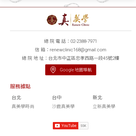
注射適用部位懶人包
療程？
總 院 電 話：
02-2388-7971
信 箱：
renewclinic168@gmail.com
總 院 地 址：台北市中正區忠孝西路一段45號2樓
Google 地圖導航
服務據點
台北
台中
新北
真美學時尚
沙鹿真美學
立新真美學