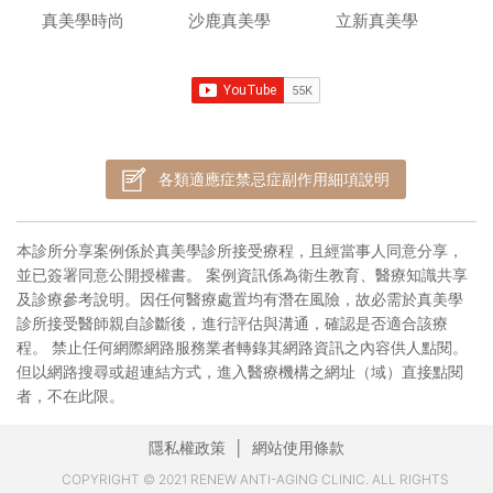
真美學時尚
沙鹿真美學
立新真美學
各類適應症禁忌症副作用細項說明
本診所分享案例係於真美學診所接受療程，且經當事人同意分享，
並已簽署同意公開授權書。 案例資訊係為衛生教育、醫療知識共享
及診療參考說明。因任何醫療處置均有潛在風險，故必需於真美學
診所接受醫師親自診斷後，進行評估與溝通，確認是否適合該療
程。 禁止任何網際網路服務業者轉錄其網路資訊之內容供人點閱。
但以網路搜尋或超連結方式，進入醫療機構之網址（域）直接點閱
者，不在此限。
隱私權政策
網站使用條款
COPYRIGHT © 2021 RENEW ANTI-AGING CLINIC. ALL RIGHTS