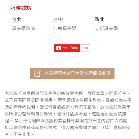
服務據點
台北
台中
新北
真美學時尚
沙鹿真美學
立新真美學
各類適應症禁忌症副作用細項說明
本診所分享案例係於真美學診所接受療程，且經當事人同意分享，
並已簽署同意公開授權書。 案例資訊係為衛生教育、醫療知識共享
及診療參考說明。因任何醫療處置均有潛在風險，故必需於真美學
診所接受醫師親自診斷後，進行評估與溝通，確認是否適合該療
程。 禁止任何網際網路服務業者轉錄其網路資訊之內容供人點閱。
但以網路搜尋或超連結方式，進入醫療機構之網址（域）直接點閱
者，不在此限。