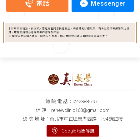
Messenger
電話
本診所案例術前、術後照片皆經患者同意授權刊登，僅作輔助診療說明、衛生教育與醫療知識之使
用，療程前請務必經專業醫師諮詢及評估
※ 療程效果因個人體質不同而有所差異，個人實際狀況請以醫師諮詢建議為主。
總 院 電 話：
02-2388-7971
信 箱：
renewclinic168@gmail.com
總 院 地 址：台北市中正區忠孝西路一段45號2樓
Google 地圖導航