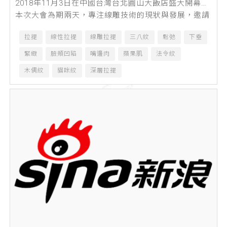
2018年11月3日在中國台灣台北圓山大飯店盛大開幕。
本次大會為期兩天，專注線雕技術的現狀與發展，邀請
到了來自亞洲多位深耕線雕領域的專...
拉提
線性拉提
線雕拉提
三八紋
鬆弛
下垂
緊緻
臉頰凹陷
嘴邊肉
蘋果肌
法令紋
木偶紋
貓咪紋
深層拉提