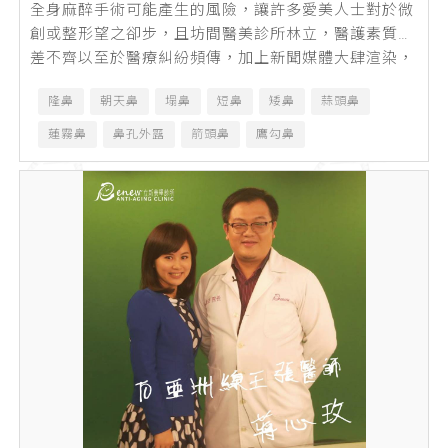
全身麻醉手術可能產生的風險，讓許多愛美人士對於微
創或整形望之卻步，且坊間醫美診所林立，醫護素質參
差不齊以至於醫療糾紛頻傳，加上新聞媒體大肆渲染，
使原本想尋求醫美方式找回自信的人，還...
隆鼻
朝天鼻
塌鼻
短鼻
矮鼻
蒜頭鼻
蓮霧鼻
鼻孔外露
箭頭鼻
鷹勾鼻