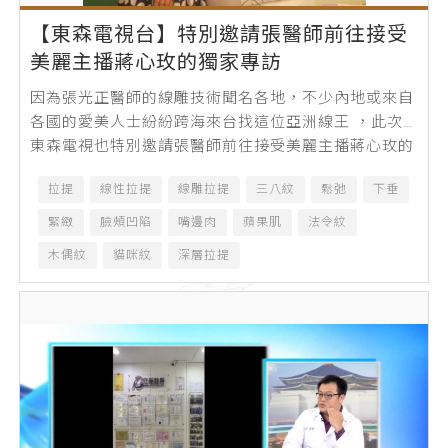
【東森電視台】特別邀請張醫師前往接受
美麗主播蔣心玫的獨家專訪
因為張光正醫師的線雕技術聞名各地，不少內地或來自
各國的愛美人士紛紛跨海來台找這位亞洲線王 ，此次
東森電視也特別邀請張醫師前往接受美麗主播蔣心玫的
獨家專訪，有趣的是，主播蔣...
拉提
線性拉提
線雕拉提
三八紋
鬆弛
下垂
緊緻
臉頰凹陷
嘴邊肉
蘋果肌
法令紋
木偶紋
貓咪紋
深層拉提