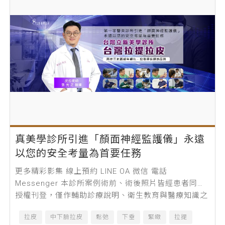
真美學診所引進「顏面神經監護儀」永遠
以您的安全考量為首要任務
更多精彩影集 線上預約 LINE OA 微信 電話
Messenger 本診所案例術前、術後照片皆經患者同意
授權刊登，僅作輔助診療說明、衛生教育與醫療知識之
使用，療程前請務必經專業...
拉皮
中下臉拉皮
鬆弛
下垂
緊緻
拉提