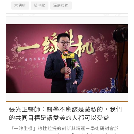
木偶紋
貓咪紋
深層拉提
張光正醫師：醫學不應該是藏私的，我們
的共同目標是讓愛美的人都可以受益
『一線生機』線性拉提的創新與精髓－學術研討會於