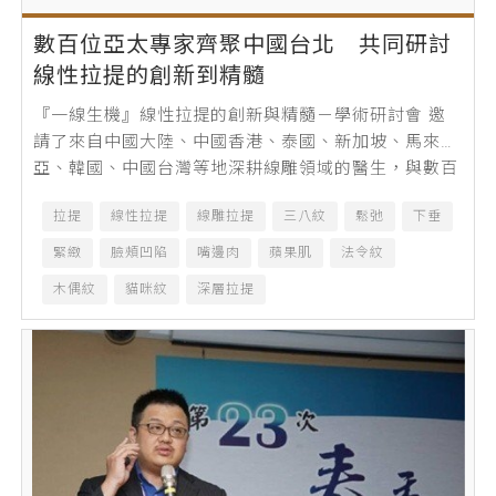
數百位亞太專家齊聚中國台北 共同研討
線性拉提的創新到精髓
『一線生機』線性拉提的創新與精髓－學術研討會 邀
請了來自中國大陸、中國香港、泰國、新加坡、馬來西
亞、韓國、中國台灣等地深耕線雕領域的醫生，與數百
位醫美同道相聚中國台北，共同探討線性...
拉提
線性拉提
線雕拉提
三八紋
鬆弛
下垂
緊緻
臉頰凹陷
嘴邊肉
蘋果肌
法令紋
木偶紋
貓咪紋
深層拉提