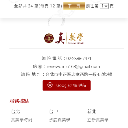
全部共 24 筆(每頁 12 筆)
下一頁
前往第
頁
總 院 電 話：
02-2388-7971
信 箱：
renewclinic168@gmail.com
總 院 地 址：台北市中正區忠孝西路一段45號2樓
Google 地圖導航
服務據點
台北
台中
新北
真美學時尚
沙鹿真美學
立新真美學