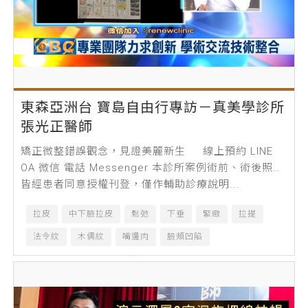
東森亞洲台 寶島自由行專訪－真美學診所
張光正醫師
矯正微整錯誤觀念，見證美麗新生 線上預約 LINE
OA 微信 電話 Messenger 本診所案例術前、術後照片
皆經患者同意授權刊登，僅作輔助診療說明...
拉皮
中下臉拉皮
鬆弛
下垂
緊緻
拉提
法令紋
木偶紋
嘴邊肉
臉頰凹陷