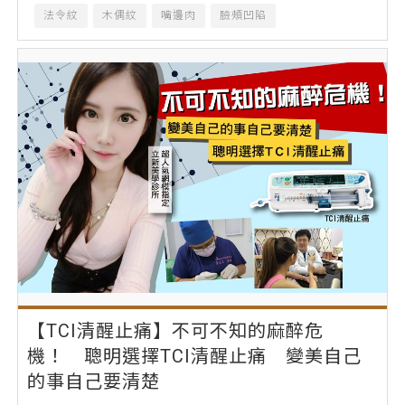
法令紋
木偶紋
嘴邊肉
臉頰凹陷
【TCI清醒止痛】不可不知的麻醉危
機！ 聰明選擇TCI清醒止痛 變美自己
的事自己要清楚