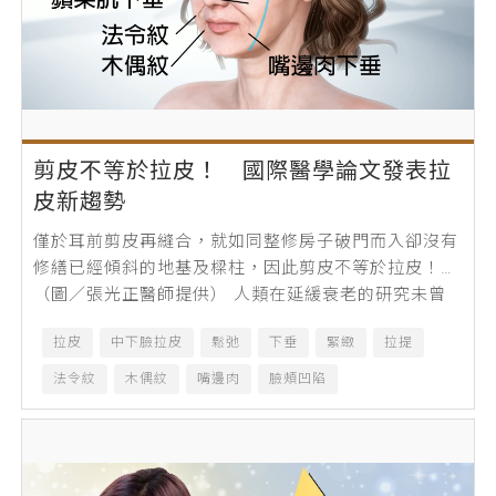
剪皮不等於拉皮！ 國際醫學論文發表拉
皮新趨勢
僅於耳前剪皮再縫合，就如同整修房子破門而入卻沒有
修繕已經傾斜的地基及樑柱，因此剪皮不等於拉皮！
（圖／張光正醫師提供） 人類在延緩衰老的研究未曾
中斷，自古有秦始皇衷於長生不老苦尋永生...
拉皮
中下臉拉皮
鬆弛
下垂
緊緻
拉提
法令紋
木偶紋
嘴邊肉
臉頰凹陷