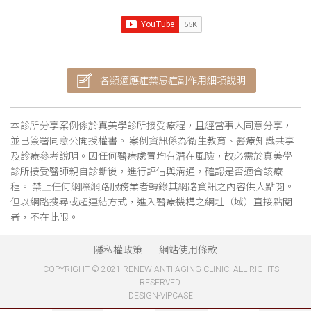
各類適應症禁忌症副作用細項說明
本診所分享案例係於真美學診所接受療程，且經當事人同意分享，
並已簽署同意公開授權書。 案例資訊係為衛生教育、醫療知識共享
及診療參考說明。因任何醫療處置均有潛在風險，故必需於真美學
診所接受醫師親自診斷後，進行評估與溝通，確認是否適合該療
程。 禁止任何網際網路服務業者轉錄其網路資訊之內容供人點閱。
但以網路搜尋或超連結方式，進入醫療機構之網址（域）直接點閱
者，不在此限。
隱私權政策
網站使用條款
COPYRIGHT © 2021 RENEW ANTI-AGING CLINIC. ALL RIGHTS
RESERVED.
DESIGN-VIPCASE