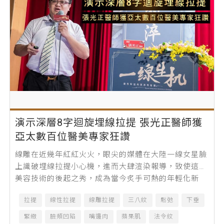
演示深層8字迴旋埋線拉提 張光正醫師獲
亞太數百位醫美專家狂讚
線雕在近幾年紅紅火火，眼尖的媒體在大陸一線女星臉
上識破埋線拉提小心機，進而大肆渲染報導，致使這項
美容技術的後起之秀，成為當今炙手可熱的年輕化新
寵。在台灣11月3～5日別開生面盛大舉...
拉提
線性拉提
線雕拉提
三八紋
鬆弛
下垂
緊緻
臉頰凹陷
嘴邊肉
蘋果肌
法令紋