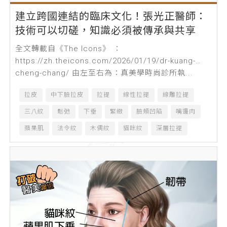
建立跨國連結的臨床文化！張光正醫師：
技術可以切磋，知識必須被傳承與共享
全文轉載自《The Icons》 ：
https://zh.theicons.com/2026/01/19/dr-kuang-
cheng-chang/ 由左至右為：真美學時尚診所執...
拉皮
中下臉拉皮
拉提
線性拉提
線雕拉提
三八紋
鬆弛
下垂
緊緻
臉頰凹陷
嘴邊肉
蘋果肌
法令紋
木偶紋
貓咪紋
深層拉提