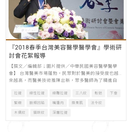
『2018春季台灣美容醫學醫學會』學術研
討會花絮報導
【撰文／編輯部；圖片提供／中華民國美容醫學醫學
會】 台灣醫美市場蓬勃，民眾對於醫美的接受度也越
來越高，而醫美技術推陳出新，眾多醫師為了精進自
己，固定都會參加許多學術研討會，藉由各國...
拉提
線性拉提
線雕拉提
三八紋
鬆弛
下垂
緊緻
臉頰凹陷
嘴邊肉
蘋果肌
法令紋
木偶紋
貓咪紋
深層拉提