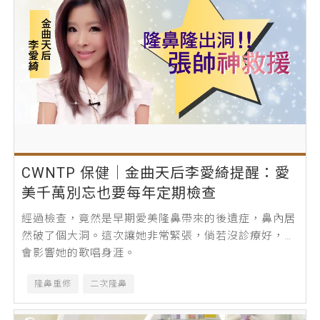
CWNTP 保健│金曲天后李愛綺提醒：愛
美千萬別忘也要每年定期檢查
經過檢查，竟然是早期愛美隆鼻帶來的後遺症，鼻內居
然破了個大洞。這次讓她非常緊張，倘若沒診療好，還
會影響她的歌唱身涯。
隆鼻重修
二次隆鼻