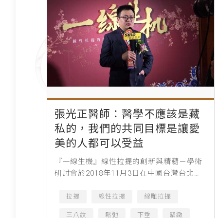
張光正醫師：醫學不應該是藏
私的，我們的共同目標是讓愛
美的人都可以受益
『一線生機』線性拉提的創新與精髓－學術
研討會於2018年11月3日在中國台灣台北圓
山大飯店盛大開幕。本次大會為期兩天，專
注線雕技術的現狀與發展，邀請到了來自亞
拉提
線性拉提
線雕拉提
洲多位深耕線雕領域的專...
三八紋
鬆弛
下垂
緊緻