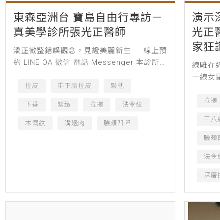
東森亞洲台 寶島自由行專訪－
演示
真美學診所張光正醫師
光正
家狂
矯正微整錯誤觀念，見證美麗新生 線上預
約 LINE OA 微信 電話 Messenger 本診所
線雕在
案例術前、術後照片皆經患者同意授權刊
一線女
登，僅作輔助診療說明...
拉皮
中下臉拉皮
鬆弛
肆渲染
秀，成
拉提
下垂
緊緻
拉提
法令紋
灣11月
三八
木偶紋
嘴邊肉
臉頰凹陷
臉頰
法令
深層