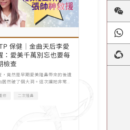
NTP 保健│金曲天后李愛
醒：愛美千萬別忘也要每
期檢查
查，竟然是早期愛美隆鼻帶來的後遺
內居然破了個大洞。這次讓她非常緊
若沒診療好，還會影響她的歌唱身
重修
二次隆鼻