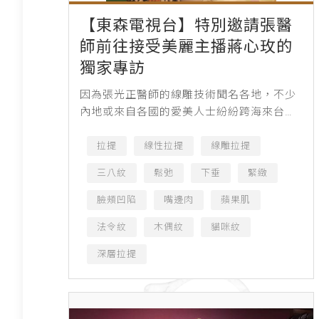
【東森電視台】特別邀請張醫
師前往接受美麗主播蔣心玫的
獨家專訪
因為張光正醫師的線雕技術聞名各地，不少
內地或來自各國的愛美人士紛紛跨海來台找
這位亞洲線王 ，此次東森電視也特別邀請張
醫師前往接受美麗主播蔣心玫的獨家專訪，
拉提
線性拉提
線雕拉提
有趣的是，主播蔣...
三八紋
鬆弛
下垂
緊緻
臉頰凹陷
嘴邊肉
蘋果肌
法令紋
木偶紋
貓咪紋
深層拉提