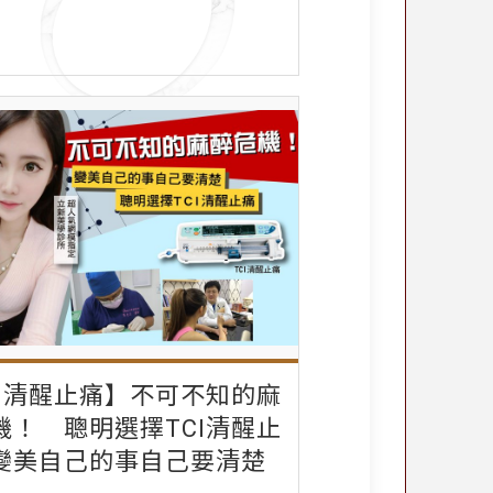
CI清醒止痛】不可不知的麻
機！ 聰明選擇TCI清醒止
變美自己的事自己要清楚