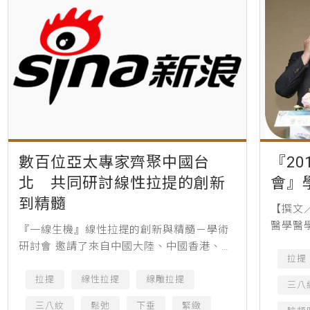
數百位亞太專家齊聚中國台
『2
北 共同研討線性拉提的創新
會』
到精髓
【撰文
醫學醫
『一線生機』線性拉提的創新與精髓－學術
醫美的
研討會 邀請了來自中國大陸、中國香港、泰
出新，
拉提
國、新加坡、馬來西亞、韓國、中國台灣等
加許多學
地深耕線雕領域的醫生，與數百位醫美同道
拉提
線性拉提
線雕拉提
三八
相聚中國台北，共同探討線性...
三八紋
鬆弛
下垂
緊緻