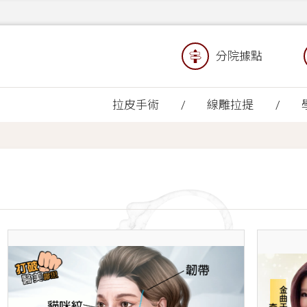
分院據點
拉皮手術
線雕拉提