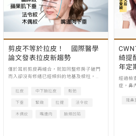
剪皮不等於拉皮！ 國際醫學
CW
論文發表拉皮新趨勢
綺提
年定
僅於耳前剪皮再縫合，就如同整修房子破門
而入卻沒有修繕已經傾斜的地基及樑柱，因
經過檢
此剪皮不等於拉皮！（圖／張光正醫師提
症，鼻
供） 人類在延緩衰老的研究未曾中斷，自古
拉皮
中下臉拉皮
鬆弛
張，倘
有秦始皇衷於長生不老苦尋永生...
涯。
隆鼻
下垂
緊緻
拉提
法令紋
木偶紋
嘴邊肉
臉頰凹陷