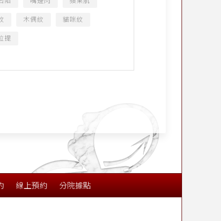
凹陷
嘴邊肉
蘋果肌
紋
木偶紋
貓咪紋
拉提
約
線上預約
分院據點