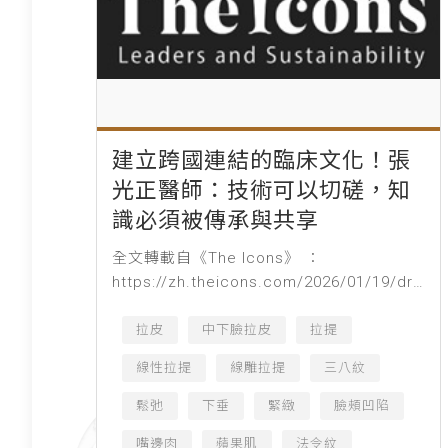
建立跨國連結的臨床文化！張
光正醫師：技術可以切磋，知
識必須被傳承與共享
全文轉載自《The Icons》 ：
https://zh.theicons.com/2026/01/19/dr-
kuang-cheng-chang/ 由左至右為：真美學
時尚診所執...
拉皮
中下臉拉皮
拉提
線性拉提
線雕拉提
三八紋
鬆弛
下垂
緊緻
臉頰凹陷
嘴邊肉
蘋果肌
法令紋