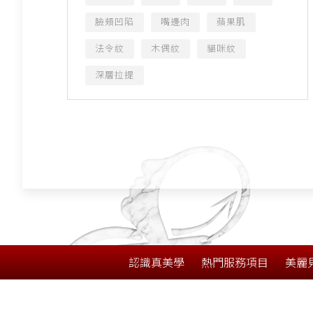
臉頰凹陷
嘴邊肉
蘋果肌
法令紋
木偶紋
貓咪紋
深層拉提
認識真美學
熱門服務項目
美麗