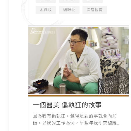
木偶紋
貓咪紋
深層拉提
一個醫美 偏執狂的故事
因為我有偏執狂，覺得是對的事就會向前
衝，以我的工作為例，早些年我研究線雕，
幾乎是一頭栽進去，那時候很多人批評我是