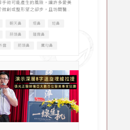
醉手術可能產生的風險，讓許多愛美
於微創或整形望之卻步，且坊間醫美
立，醫護素質參差不齊以至於醫療糾
，加上新聞媒體大肆渲染，使原本想
朝天鼻
塌鼻
短鼻
方式找回自信的人，還...
蒜頭鼻
蓮霧鼻
外露
箭頭鼻
鷹勾鼻