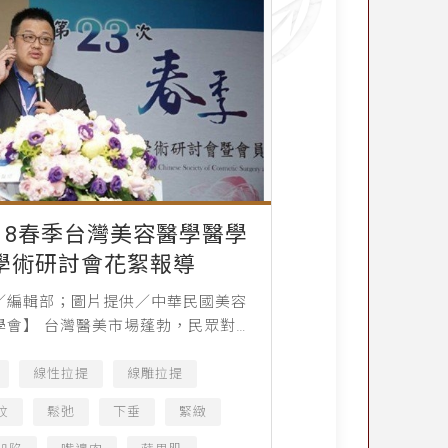
018春季台灣美容醫學醫學
學術研討會花絮報導
／編輯部；圖片提供／中華民國美容
學會】 台灣醫美市場蓬勃，民眾對於
接受度也越來越高，而醫美技術推陳
眾多醫師為了精進自己，固定都會參
線性拉提
線雕拉提
術研討會，藉由各國...
紋
鬆弛
下垂
緊緻