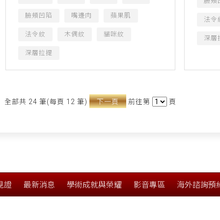
臉頰
臉頰凹陷
嘴邊肉
蘋果肌
法令
法令紋
木偶紋
貓咪紋
深層
深層拉提
全部共 24 筆(每頁 12 筆)
下一頁
前往第
頁
見證
最新消息
學術成就與榮耀
影音專區
海外諮詢預