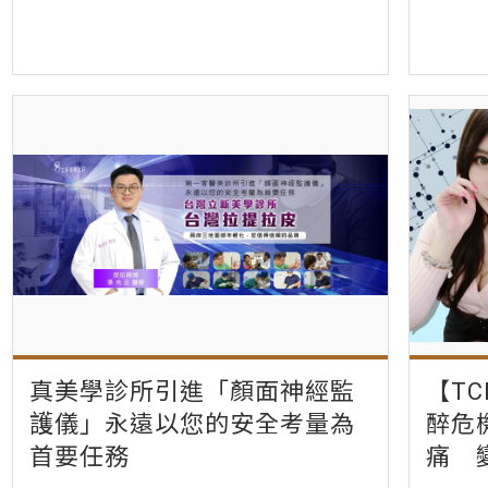
真美學診所引進「顏面神經監
【T
護儀」永遠以您的安全考量為
醉危
首要任務
痛 