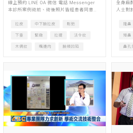
線上預約 LINE OA 微信 電話 Messenger
全身麻
本診所案例術前、術後照片皆經患者同意授
人士對
權刊登，僅作輔助診療說明、衛生教育與醫
診所林
療知識之使用，療程前請務必經專業醫師諮
紛頻傳
拉皮
中下臉拉皮
鬆弛
隆鼻
詢及評估...
尋求醫美
下垂
緊緻
拉提
法令紋
矮鼻
木偶紋
嘴邊肉
臉頰凹陷
鼻孔