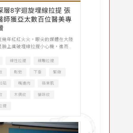
深層8字迴旋埋線拉提 張
醫師獲亞太數百位醫美專
讚
近幾年紅紅火火，眼尖的媒體在大陸
星臉上識破埋線拉提小心機，進而大
報導，致使這項美容技術的後起之
為當今炙手可熱的年輕化新寵。在台
線性拉提
線雕拉提
3～5日別開生面盛大舉...
紋
鬆弛
下垂
緊緻
凹陷
嘴邊肉
蘋果肌
紋
木偶紋
貓咪紋
拉提