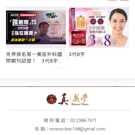
世界排名第一美容外科國
3代8字
字
際期刊認證！ 3代8字線
雕拉提超強優勢一次看
線王：拉提效果好壞取決
於「跨韌帶」
總 院 電 話：
02-2388-7971
信 箱：
renewclinic168@gmail.com