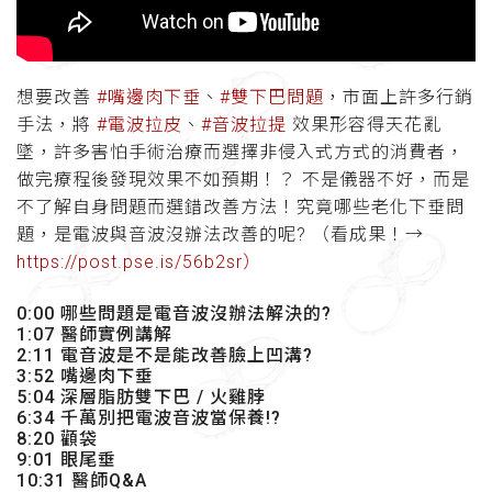
想要改善
#嘴邊肉下垂
、
#雙下巴問題
，市面上許多行銷
手法，將
#電波拉皮
、
#音波拉提
效果形容得天花亂
墜，許多害怕手術治療而選擇非侵入式方式的消費者，
做完療程後發現效果不如預期！？ 不是儀器不好，而是
不了解自身問題而選錯改善方法！究竟哪些老化下垂問
題，是電波與音波沒辦法改善的呢? （看成果！→
https://post.pse.is/56b2sr）
0:00 哪些問題是電音波沒辦法解決的?
1:07 醫師實例講解
2:11 電音波是不是能改善臉上凹溝?
3:52 嘴邊肉下垂
5:04 深層脂肪雙下巴 / 火雞脖
6:34 千萬別把電波音波當保養!?
8:20 顴袋
9:01 眼尾垂
10:31 醫師Q&A