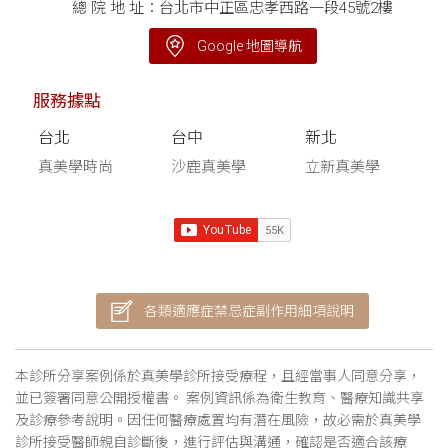
總 院 地 址：台北市中正區忠孝西路一段45號2樓
Google 地圖導航
服務據點
台北
台中
新北
真美學時尚
沙鹿真美學
立新真美學
各類適應症禁忌症副作用細項說明
本診所分享案例係於真美學診所接受療程，且經當事人同意分享，
並已簽署同意公開授權書。 案例資訊係為衛生教育、醫療知識共享
及診療參考說明。因任何醫療處置均有潛在風險，故必需於真美學
診所接受醫師親自診斷後，進行評估與溝通，確認是否適合該療