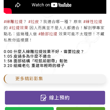
#線雕拉提
？
#拉皮
？我適合哪一種？
原來
#線性拉提
的
#拉提效果
因人而異並不是人人都適合！解剖學專家
點名：這幾種人做
#臉部拉提
效果可能不太理想！不藏
私教你這樣選！
0:00 什麼人線雕拉提效果不好，需要拉皮？
1:05 皮過多為什麼不適合
1:58 面部結構「咬肌前韌帶」鬆弛
3:20 組織老化 重建年輕時的樣子
更多精彩影集
線上預約