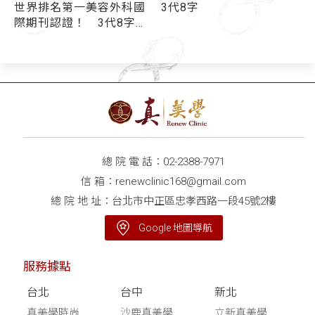
世界排名第一美容外科國
3代8字
字
際期刊認證！ 3代8字線
雕拉提超強優勢一次看
線王：拉提效果好壞取決
於「跨韌帶」
總 院 電 話：
02-2388-7971
信 箱：
renewclinic168@gmail.com
總 院 地 址：台北市中正區忠孝西路一段45號2樓
Google 地圖導航
服務據點
台北
台中
新北
真美學時尚
沙鹿真美學
立新真美學