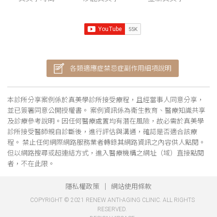
各類適應症禁忌症副作用細項說明
本診所分享案例係於真美學診所接受療程，且經當事人同意分享，
並已簽署同意公開授權書。 案例資訊係為衛生教育、醫療知識共享
及診療參考說明。因任何醫療處置均有潛在風險，故必需於真美學
診所接受醫師親自診斷後，進行評估與溝通，確認是否適合該療
程。 禁止任何網際網路服務業者轉錄其網路資訊之內容供人點閱。
但以網路搜尋或超連結方式，進入醫療機構之網址（域）直接點閱
者，不在此限。
隱私權政策
網站使用條款
COPYRIGHT © 2021 RENEW ANTI-AGING CLINIC. ALL RIGHTS
RESERVED.