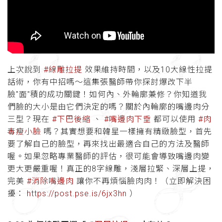
上次說到
#線雕拉提
效果維持時間，以及10大線性拉提
話術，你有中招嗎～這集張醫師帶你探討爆改下半
臉"面"積的成功關鍵！如何內、外輪廓兼修？你知道我
們臉的大小是由它們決定的嗎？關於內輪廓的嘴邊肉分
三型？現在
#下巴後縮
、
#嘴邊肉下垂
都可以使用
#肉
毒瘦小臉
嗎？其實想要和韓星一樣擁有精緻臉型，首先
要了解自己的臉型，再來找出最適合自己的方法及醫師
喔。如果忽略專業醫師的評估，很可能會導致嘴邊肉變
更大更嚴重喔！真正的8字線雕，淺層拉緊、深層上提，
完美
#消除嘴邊肉
讓你不再煩惱臉肉肉！（立即解決困
擾：
https://post.pse.is/6jx3hn
）