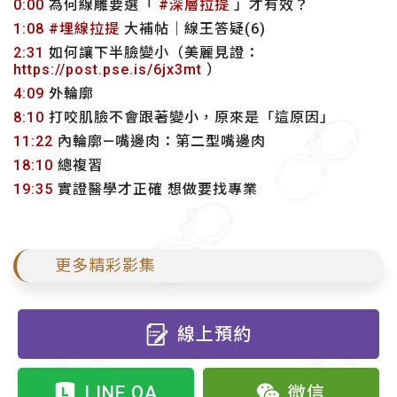
0:00
為何線雕要選「
#深層拉提
」才有效？
1:08
#埋線拉提
大補帖｜線王答疑(6)
2:31
如何讓下半臉變小（美麗見證：
https://post.pse.is/6jx3mt
）
4:09
外輪廓
8:10
打咬肌臉不會跟著變小，原來是「這原因」
11:22
內輪廓—嘴邊肉：第二型嘴邊肉
18:10
總複習
19:35
實證醫學才正確 想做要找專業
更多精彩影集
線上預約
LINE OA
微信