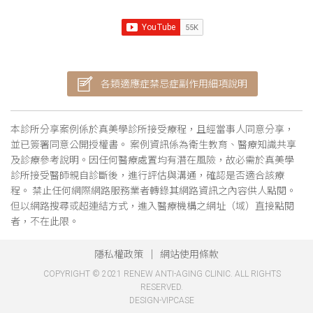
各類適應症禁忌症副作用細項說明
本診所分享案例係於真美學診所接受療程，且經當事人同意分享，
並已簽署同意公開授權書。 案例資訊係為衛生教育、醫療知識共享
及診療參考說明。因任何醫療處置均有潛在風險，故必需於真美學
診所接受醫師親自診斷後，進行評估與溝通，確認是否適合該療
程。 禁止任何網際網路服務業者轉錄其網路資訊之內容供人點閱。
但以網路搜尋或超連結方式，進入醫療機構之網址（域）直接點閱
者，不在此限。
隱私權政策
網站使用條款
COPYRIGHT © 2021 RENEW ANTI-AGING CLINIC. ALL RIGHTS
RESERVED.
DESIGN-VIPCASE