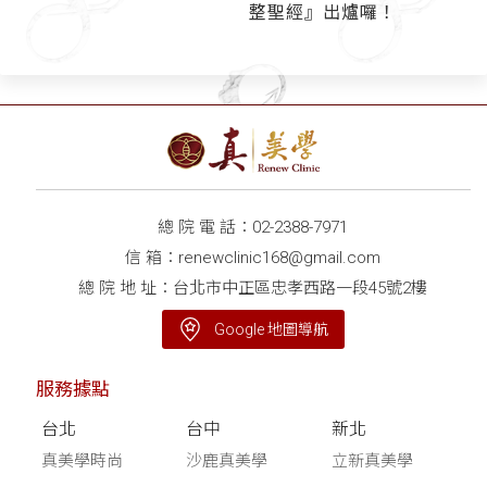
整聖經』出爐囉！
總 院 電 話：
02-2388-7971
信 箱：
renewclinic168@gmail.com
總 院 地 址：台北市中正區忠孝西路一段45號2樓
Google 地圖導航
服務據點
台北
台中
新北
真美學時尚
沙鹿真美學
立新真美學