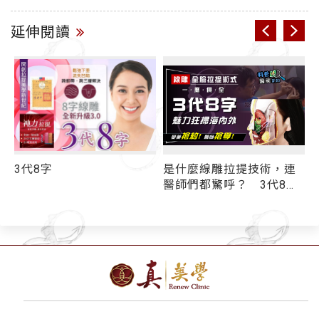
延伸閱讀
蘋
3代8字
是什麼線雕拉提技術，連
醫師們都驚呼？ 3代8字
永
「跨韌帶」超狂持效性
現
再度稱霸線雕界