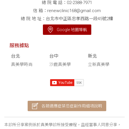
總 院 電 話：
02-2388-7971
信 箱：
renewclinic168@gmail.com
總 院 地 址：台北市中正區忠孝西路一段45號2樓
Google 地圖導航
服務據點
台北
台中
新北
真美學時尚
沙鹿真美學
立新真美學
各類適應症禁忌症副作用細項說明
本診所分享案例係於真美學診所接受療程，且經當事人同意分享，