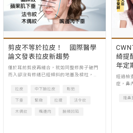
剪皮不等於拉皮！ 國際醫學
CW
論文發表拉皮新趨勢
綺提
年定
僅於耳前剪皮再縫合，就如同整修房子破門
而入卻沒有修繕已經傾斜的地基及樑柱，因
經過檢
此剪皮不等於拉皮！（圖／張光正醫師提
症，鼻
供） 人類在延緩衰老的研究未曾中斷，自古
拉皮
中下臉拉皮
鬆弛
張，倘
有秦始皇衷於長生不老苦尋永生...
涯。
隆鼻
下垂
緊緻
拉提
法令紋
木偶紋
嘴邊肉
臉頰凹陷