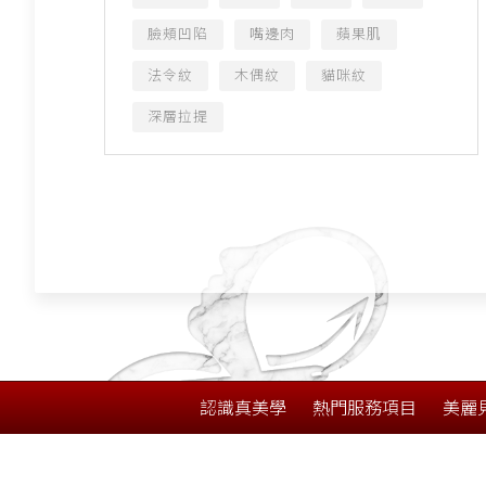
臉頰凹陷
嘴邊肉
蘋果肌
法令紋
木偶紋
貓咪紋
深層拉提
認識真美學
熱門服務項目
美麗