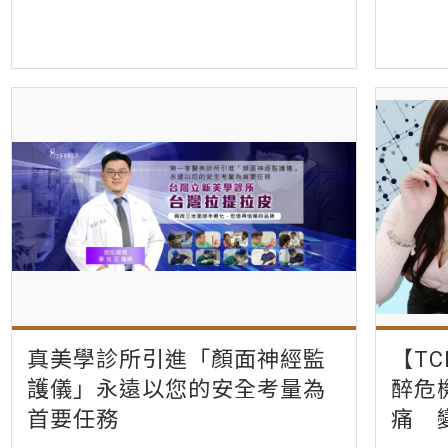
真美學診所引進「顏面神經監
【T
護儀」永遠以您的安全考量為
醉危
首要任務
痛 