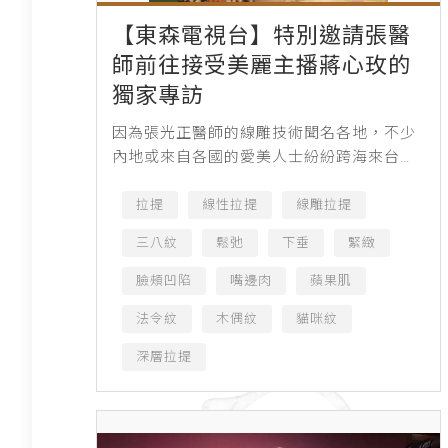
【東森電視台】特別邀請張醫
師前往接受美麗主播蔣心玫的
獨家專訪
因為張光正醫師的線雕技術聞名各地，不少
內地或來自各國的愛美人士紛紛跨海來台找
這位亞洲線王 ，此次東森電視也特別邀請張
醫師前往接受美麗主播蔣心玫的獨家專訪，
拉提
線性拉提
線雕拉提
有趣的是，主播蔣...
三八紋
鬆弛
下垂
緊緻
臉頰凹陷
嘴邊肉
蘋果肌
法令紋
木偶紋
貓咪紋
深層拉提