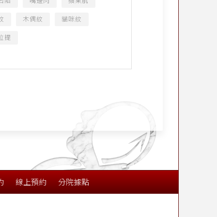
凹陷
嘴邊肉
蘋果肌
紋
木偶紋
貓咪紋
拉提
約
線上預約
分院據點