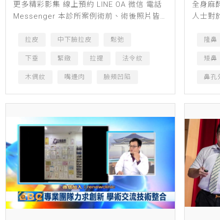
更多精彩影集 線上預約 LINE OA 微信 電話
全身麻
Messenger 本診所案例術前、術後照片皆
人士對
經患者同意授權刊登，僅作輔助診療說明、
診所林
衛生教育與醫療知識之使用，療程前請務必
紛頻傳
拉皮
中下臉拉皮
鬆弛
隆鼻
經專業...
尋求醫美
下垂
緊緻
拉提
法令紋
矮鼻
木偶紋
嘴邊肉
臉頰凹陷
鼻孔