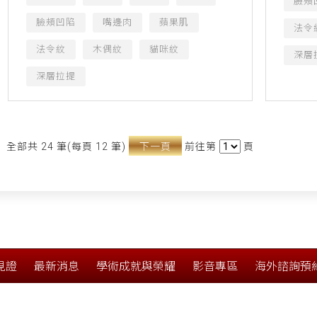
臉頰
臉頰凹陷
嘴邊肉
蘋果肌
法令
法令紋
木偶紋
貓咪紋
深層
深層拉提
全部共 24 筆(每頁 12 筆)
下一頁
前往第
頁
見證
最新消息
學術成就與榮耀
影音專區
海外諮詢預