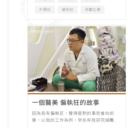
木偶紋
貓咪紋
深層拉提
一個醫美 偏執狂的故事
因為我有偏執狂，覺得是對的事就會向前
衝，以我的工作為例，早些年我研究線雕，
幾乎是一頭栽進去，那時候很多人批評我是