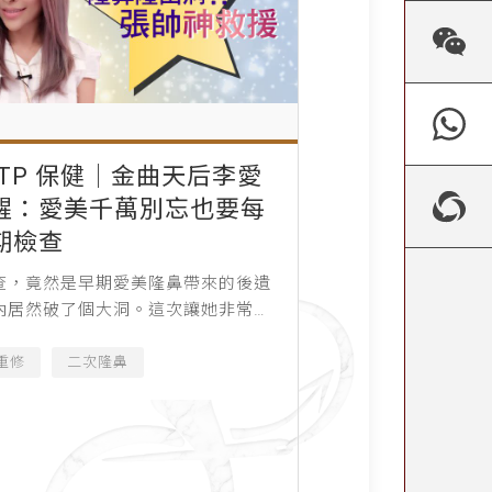
NTP 保健│金曲天后李愛
醒：愛美千萬別忘也要每
期檢查
查，竟然是早期愛美隆鼻帶來的後遺
內居然破了個大洞。這次讓她非常緊
若沒診療好，還會影響她的歌唱身
重修
二次隆鼻