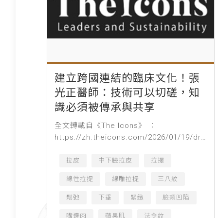
建立跨國連結的臨床文化！張
光正醫師：技術可以切磋，知
識必須被傳承與共享
全文轉載自《The Icons》 ：
https://zh.theicons.com/2026/01/19/dr-
kuang-cheng-chang/ 由左至右為：真美學
時尚診所執...
拉皮
中下臉拉皮
拉提
線性拉提
線雕拉提
三八紋
鬆弛
下垂
緊緻
臉頰凹陷
嘴邊肉
蘋果肌
法令紋