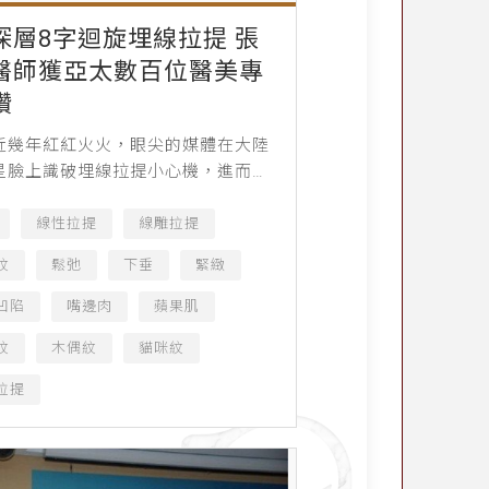
深層8字迴旋埋線拉提 張
醫師獲亞太數百位醫美專
讚
近幾年紅紅火火，眼尖的媒體在大陸
星臉上識破埋線拉提小心機，進而大
報導，致使這項美容技術的後起之
為當今炙手可熱的年輕化新寵。在台
線性拉提
線雕拉提
3～5日別開生面盛大舉...
紋
鬆弛
下垂
緊緻
凹陷
嘴邊肉
蘋果肌
紋
木偶紋
貓咪紋
拉提