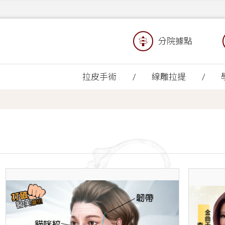
分院據點
拉皮手術
線雕拉提