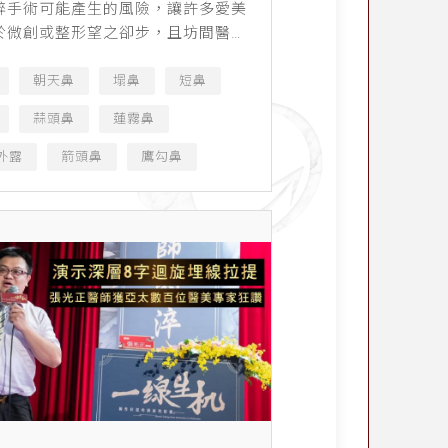
醉手術可能產生的風險，讓許多愛美
於微創或整形望之卻步，且坊間醫美
立，醫護素質參差不齊以至於醫療糾
，加上新聞媒體大肆渲染，使原本想
朝天鼻
塌鼻
短鼻
方式找回自信的人，還...
蒜頭鼻
蓮霧鼻
外露
箭頭鼻
鷹勾鼻