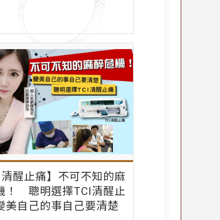
CI清醒止痛】不可不知的麻
機！ 聰明選擇TCI清醒止
變美自己的事自己要清楚