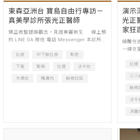
東森亞洲台 寶島自由行專訪－
演示
真美學診所張光正醫師
光正
家狂
矯正微整錯誤觀念，見證美麗新生 線上預
約 LINE OA 微信 電話 Messenger 本診所
線雕在
案例術前、術後照片皆經患者同意授權刊
一線女
登，僅作輔助診療說明...
拉皮
中下臉拉皮
鬆弛
肆渲染
秀，成
拉提
下垂
緊緻
拉提
法令紋
灣11月
三八
木偶紋
嘴邊肉
臉頰凹陷
臉頰
法令
深層