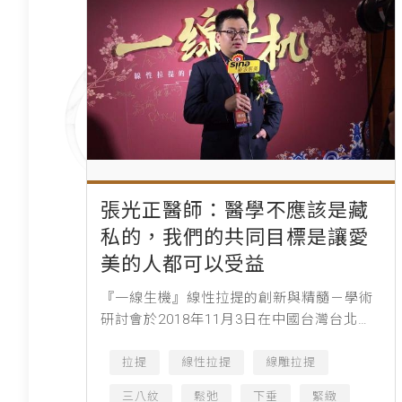
張光正醫師：醫學不應該是藏
私的，我們的共同目標是讓愛
美的人都可以受益
『一線生機』線性拉提的創新與精髓－學術
研討會於2018年11月3日在中國台灣台北圓
山大飯店盛大開幕。本次大會為期兩天，專
注線雕技術的現狀與發展，邀請到了來自亞
拉提
線性拉提
線雕拉提
洲多位深耕線雕領域的專...
三八紋
鬆弛
下垂
緊緻