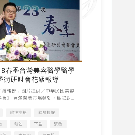
018春季台灣美容醫學醫學
學術研討會花絮報導
／編輯部；圖片提供／中華民國美容
學會】 台灣醫美市場蓬勃，民眾對於
接受度也越來越高，而醫美技術推陳
眾多醫師為了精進自己，固定都會參
線性拉提
線雕拉提
術研討會，藉由各國...
紋
鬆弛
下垂
緊緻