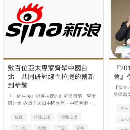
數百位亞太專家齊聚中國台
『2
北 共同研討線性拉提的創新
會』
到精髓
【撰文
醫學醫
『一線生機』線性拉提的創新與精髓－學術
醫美的
研討會 邀請了來自中國大陸、中國香港、泰
出新，
拉提
國、新加坡、馬來西亞、韓國、中國台灣等
加許多學
地深耕線雕領域的醫生，與數百位醫美同道
拉提
線性拉提
線雕拉提
三八
相聚中國台北，共同探討線性...
三八紋
鬆弛
下垂
緊緻