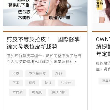
剪皮不等於拉皮！ 國際醫學
CW
論文發表拉皮新趨勢
綺提
年定
僅於耳前剪皮再縫合，就如同整修房子破門
而入卻沒有修繕已經傾斜的地基及樑柱，因
經過檢
此剪皮不等於拉皮！（圖／張光正醫師提
症，鼻
供） 人類在延緩衰老的研究未曾中斷，自古
拉皮
中下臉拉皮
鬆弛
張，倘
有秦始皇衷於長生不老苦尋永生...
涯。
隆鼻
下垂
緊緻
拉提
法令紋
木偶紋
嘴邊肉
臉頰凹陷