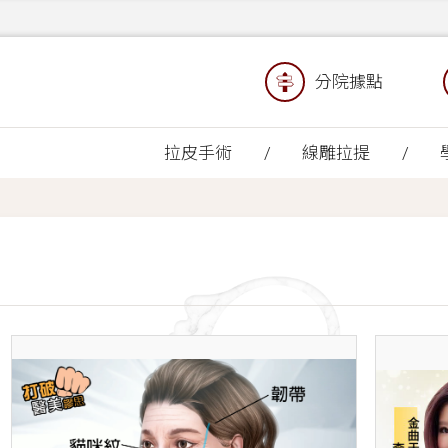
分院據點
拉皮手術
線雕拉提