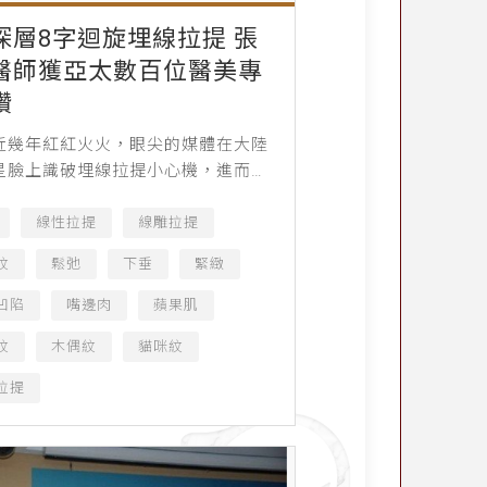
深層8字迴旋埋線拉提 張
醫師獲亞太數百位醫美專
讚
近幾年紅紅火火，眼尖的媒體在大陸
星臉上識破埋線拉提小心機，進而大
報導，致使這項美容技術的後起之
為當今炙手可熱的年輕化新寵。在台
線性拉提
線雕拉提
3～5日別開生面盛大舉...
紋
鬆弛
下垂
緊緻
凹陷
嘴邊肉
蘋果肌
紋
木偶紋
貓咪紋
拉提