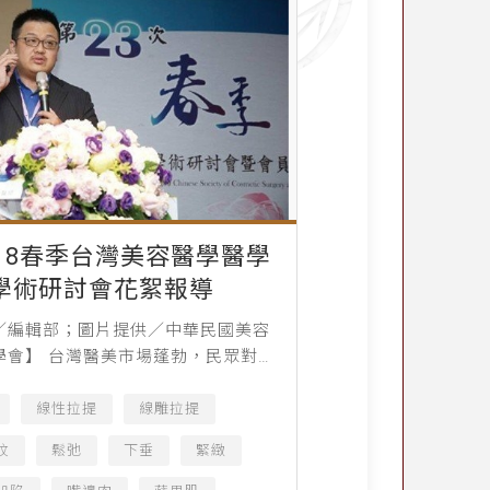
018春季台灣美容醫學醫學
學術研討會花絮報導
／編輯部；圖片提供／中華民國美容
學會】 台灣醫美市場蓬勃，民眾對於
接受度也越來越高，而醫美技術推陳
眾多醫師為了精進自己，固定都會參
線性拉提
線雕拉提
術研討會，藉由各國...
紋
鬆弛
下垂
緊緻