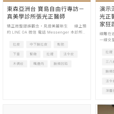
東森亞洲台 寶島自由行專訪－
演示
真美學診所張光正醫師
光正
家狂
矯正微整錯誤觀念，見證美麗新生 線上預
約 LINE OA 微信 電話 Messenger 本診所
線雕在
案例術前、術後照片皆經患者同意授權刊
一線女
登，僅作輔助診療說明...
拉皮
中下臉拉皮
鬆弛
肆渲染
秀，成
拉提
下垂
緊緻
拉提
法令紋
灣11月
三八
木偶紋
嘴邊肉
臉頰凹陷
臉頰
法令
深層