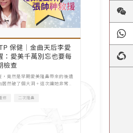
NTP 保健│金曲天后李愛
醒：愛美千萬別忘也要每
期檢查
查，竟然是早期愛美隆鼻帶來的後遺
內居然破了個大洞。這次讓她非常緊
若沒診療好，還會影響她的歌唱身
重修
二次隆鼻