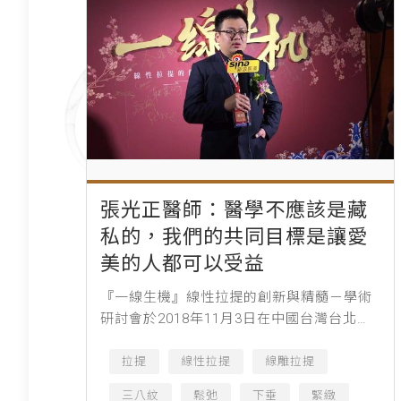
張光正醫師：醫學不應該是藏
私的，我們的共同目標是讓愛
美的人都可以受益
『一線生機』線性拉提的創新與精髓－學術
研討會於2018年11月3日在中國台灣台北圓
山大飯店盛大開幕。本次大會為期兩天，專
注線雕技術的現狀與發展，邀請到了來自亞
拉提
線性拉提
線雕拉提
洲多位深耕線雕領域的專...
三八紋
鬆弛
下垂
緊緻