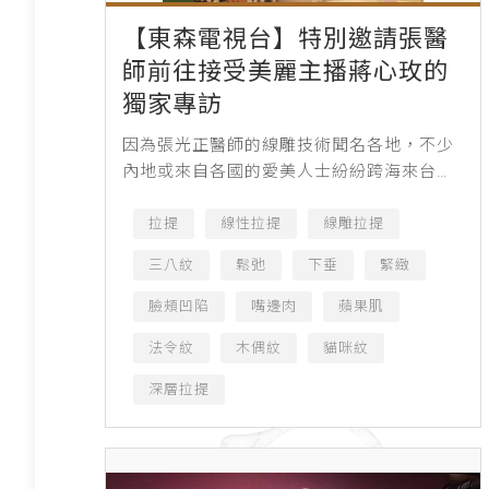
【東森電視台】特別邀請張醫
師前往接受美麗主播蔣心玫的
獨家專訪
因為張光正醫師的線雕技術聞名各地，不少
內地或來自各國的愛美人士紛紛跨海來台找
這位亞洲線王 ，此次東森電視也特別邀請張
醫師前往接受美麗主播蔣心玫的獨家專訪，
拉提
線性拉提
線雕拉提
有趣的是，主播蔣...
三八紋
鬆弛
下垂
緊緻
臉頰凹陷
嘴邊肉
蘋果肌
法令紋
木偶紋
貓咪紋
深層拉提