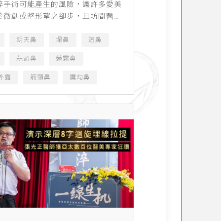
醉手術可能產生的風險，讓許多愛美
於微創或整形望之卻步，且坊間醫美
立，醫護素質參差不齊以至於醫療糾
，加上新聞媒體大肆渲染，使原本想
朝天鼻
塌鼻
短鼻
方式找回自信的人，還...
蒜頭鼻
蓮霧鼻
外露
箭頭鼻
鷹勾鼻