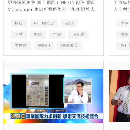
更多精彩影集 線上預約 LINE OA 微信 電話
全身麻
Messenger 本診所案例術前、術後照片皆
人士對
經患者同意授權刊登，僅作輔助診療說明、
診所林
衛生教育與醫療知識之使用，療程前請務必
紛頻傳
拉皮
中下臉拉皮
鬆弛
隆鼻
經專業...
尋求醫美
下垂
緊緻
拉提
法令紋
矮鼻
木偶紋
嘴邊肉
臉頰凹陷
鼻孔