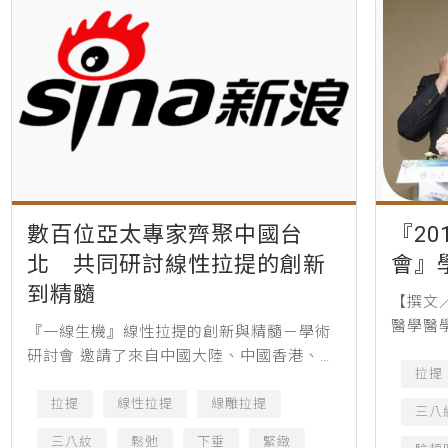
數百位亞太專家齊聚中國台
『2
北 共同研討線性拉提的創新
會』
到精髓
【撰文
醫學醫
『一線生機』線性拉提的創新與精髓－學術
醫美的
研討會 邀請了來自中國大陸、中國香港、泰
出新，
拉提
國、新加坡、馬來西亞、韓國、中國台灣等
加許多學
地深耕線雕領域的醫生，與數百位醫美同道
拉提
線性拉提
線雕拉提
三八
相聚中國台北，共同探討線性...
三八紋
鬆弛
下垂
緊緻