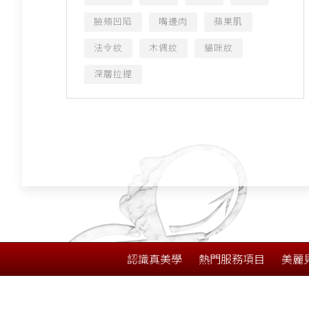
臉頰凹陷
嘴邊肉
蘋果肌
法令紋
木偶紋
貓咪紋
深層拉提
認識真美學
熱門服務項目
美麗