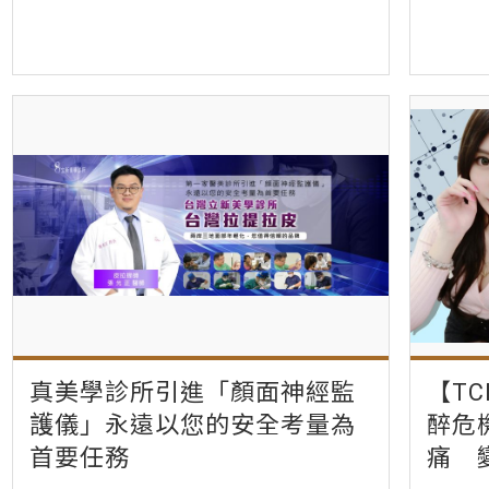
真美學診所引進「顏面神經監
【T
護儀」永遠以您的安全考量為
醉危
首要任務
痛 