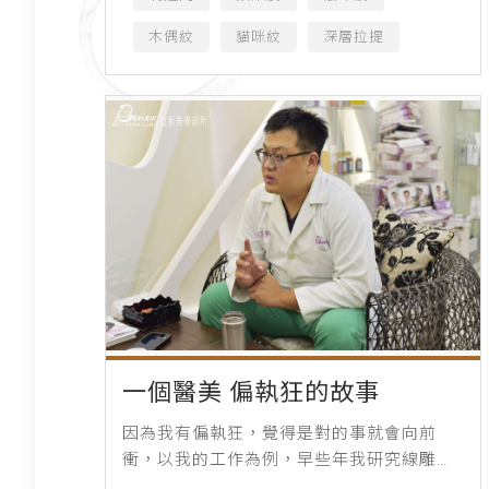
木偶紋
貓咪紋
深層拉提
一個醫美 偏執狂的故事
因為我有偏執狂，覺得是對的事就會向前
衝，以我的工作為例，早些年我研究線雕，
幾乎是一頭栽進去，那時候很多人批評我是