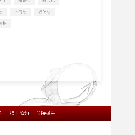
凹陷
嘴邊肉
蘋果肌
紋
木偶紋
貓咪紋
拉提
約
線上預約
分院據點