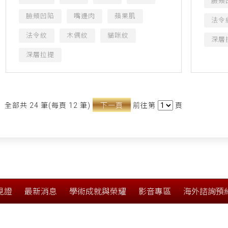
臉頰
臉頰凹陷
嘴邊肉
蘋果肌
法令
法令紋
木偶紋
貓咪紋
深層
深層拉提
全部共 24 筆(每頁 12 筆)
下一頁
前往第
頁
見證
最新消息
學術成就與榮耀
影音專區
海外諮詢預