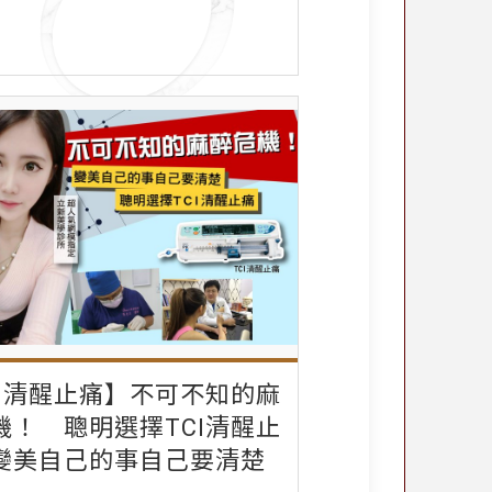
CI清醒止痛】不可不知的麻
機！ 聰明選擇TCI清醒止
變美自己的事自己要清楚