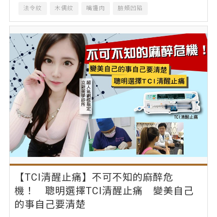
法令紋
木偶紋
嘴邊肉
臉頰凹陷
【TCI清醒止痛】不可不知的麻醉危
機！ 聰明選擇TCI清醒止痛 變美自己
的事自己要清楚