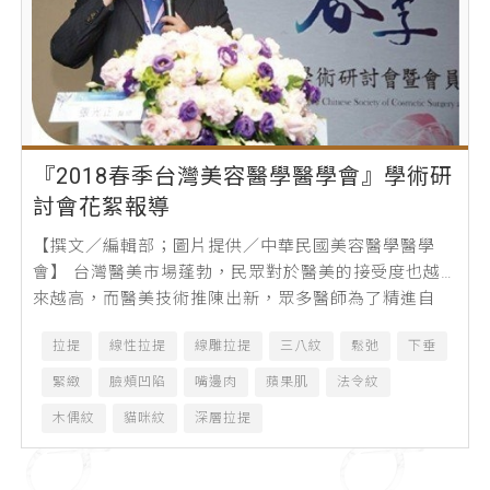
『2018春季台灣美容醫學醫學會』學術研
討會花絮報導
【撰文／編輯部；圖片提供／中華民國美容醫學醫學
會】 台灣醫美市場蓬勃，民眾對於醫美的接受度也越
來越高，而醫美技術推陳出新，眾多醫師為了精進自
己，固定都會參加許多學術研討會，藉由各國...
拉提
線性拉提
線雕拉提
三八紋
鬆弛
下垂
緊緻
臉頰凹陷
嘴邊肉
蘋果肌
法令紋
木偶紋
貓咪紋
深層拉提