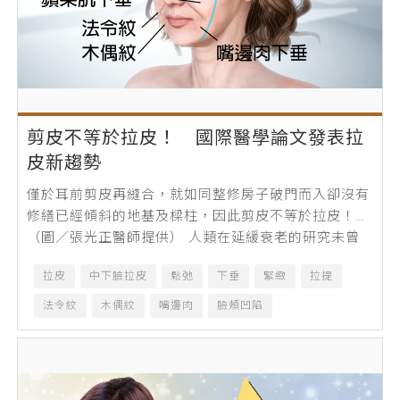
剪皮不等於拉皮！ 國際醫學論文發表拉
皮新趨勢
僅於耳前剪皮再縫合，就如同整修房子破門而入卻沒有
修繕已經傾斜的地基及樑柱，因此剪皮不等於拉皮！
（圖／張光正醫師提供） 人類在延緩衰老的研究未曾
中斷，自古有秦始皇衷於長生不老苦尋永生...
拉皮
中下臉拉皮
鬆弛
下垂
緊緻
拉提
法令紋
木偶紋
嘴邊肉
臉頰凹陷