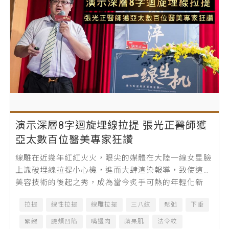
演示深層8字迴旋埋線拉提 張光正醫師獲
亞太數百位醫美專家狂讚
線雕在近幾年紅紅火火，眼尖的媒體在大陸一線女星臉
上識破埋線拉提小心機，進而大肆渲染報導，致使這項
美容技術的後起之秀，成為當今炙手可熱的年輕化新
寵。在台灣11月3～5日別開生面盛大舉...
拉提
線性拉提
線雕拉提
三八紋
鬆弛
下垂
緊緻
臉頰凹陷
嘴邊肉
蘋果肌
法令紋