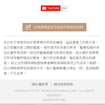
各類適應症禁忌症副作用細項說明
本診所分享案例係於真美學診所接受療程，且經當事人同意分享，
並已簽署同意公開授權書。 案例資訊係為衛生教育、醫療知識共享
及診療參考說明。因任何醫療處置均有潛在風險，故必需於真美學
診所接受醫師親自診斷後，進行評估與溝通，確認是否適合該療
程。 禁止任何網際網路服務業者轉錄其網路資訊之內容供人點閱。
但以網路搜尋或超連結方式，進入醫療機構之網址（域）直接點閱
者，不在此限。
隱私權政策
網站使用條款
COPYRIGHT © 2021 RENEW ANTI-AGING CLINIC. ALL RIGHTS
RESERVED.
DESIGN-VIPCASE