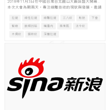
2018年11月3日在中國台灣台北圓山大飯店盛大開幕。
本次大會為期兩天，專注線雕技術的現狀與發展，邀請
到了來自亞洲多位深耕線雕領域的專...
拉提
線性拉提
線雕拉提
三八紋
鬆弛
下垂
緊緻
臉頰凹陷
嘴邊肉
蘋果肌
法令紋
木偶紋
貓咪紋
深層拉提