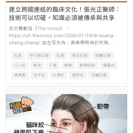
建立跨國連結的臨床文化！張光正醫師：
技術可以切磋，知識必須被傳承與共享
全文轉載自《The Icons》 ：
https://zh.theicons.com/2026/01/19/dr-kuang-
cheng-chang/ 由左至右為：真美學時尚診所執...
拉皮
中下臉拉皮
拉提
線性拉提
線雕拉提
三八紋
鬆弛
下垂
緊緻
臉頰凹陷
嘴邊肉
蘋果肌
法令紋
木偶紋
貓咪紋
深層拉提