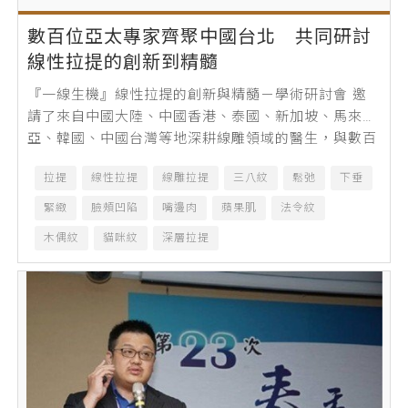
數百位亞太專家齊聚中國台北 共同研討
線性拉提的創新到精髓
『一線生機』線性拉提的創新與精髓－學術研討會 邀
請了來自中國大陸、中國香港、泰國、新加坡、馬來西
亞、韓國、中國台灣等地深耕線雕領域的醫生，與數百
位醫美同道相聚中國台北，共同探討線性...
拉提
線性拉提
線雕拉提
三八紋
鬆弛
下垂
緊緻
臉頰凹陷
嘴邊肉
蘋果肌
法令紋
木偶紋
貓咪紋
深層拉提