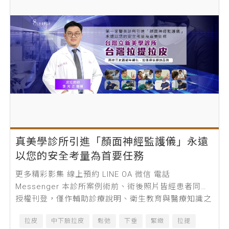
真美學診所引進「顏面神經監護儀」永遠
以您的安全考量為首要任務
更多精彩影集 線上預約 LINE OA 微信 電話
Messenger 本診所案例術前、術後照片皆經患者同意
授權刊登，僅作輔助診療說明、衛生教育與醫療知識之
使用，療程前請務必經專業...
拉皮
中下臉拉皮
鬆弛
下垂
緊緻
拉提