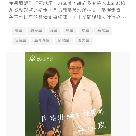
全身麻醉手術可能產生的風險，讓許多愛美人士對於微
創或整形望之卻步，且坊間醫美診所林立，醫護素質參
差不齊以至於醫療糾紛頻傳，加上新聞媒體大肆渲染，
使原本想尋求醫美方式找回自信的人，還...
隆鼻
朝天鼻
塌鼻
短鼻
矮鼻
蒜頭鼻
蓮霧鼻
鼻孔外露
箭頭鼻
鷹勾鼻