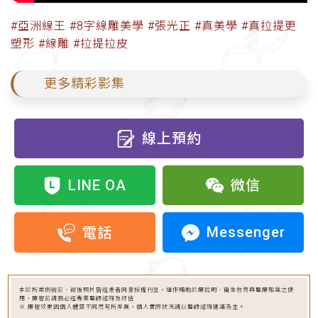
#亞洲線王 #8字線雕美學 #張光正 #真美學 #真拉提更
塑形 #線雕 #拉提拉皮
更多精彩影集
線上預約
LINE OA
微信
Messenger
電話
本診所案例術前、術後照片皆經患者同意授權刊登，僅作輔助診療說明、衛生教育與醫療知識之使
用，療程前請務必經專業醫師諮詢及評估
※ 療程效果因個人體質不同而有所差異，個人實際狀況請以醫師諮詢建議為主。