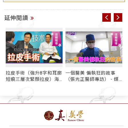
延伸閱讀
拉皮手術（強升8字和耳廓
一個醫美 偏執狂的故事
術
短痕三層次緊顏拉皮）海
（張光正醫師專訪） - 媒
外教學精彩回顧 - 媒體報
體報導
導