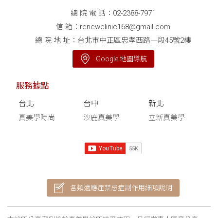
總 院 電 話：
02-2388-7971
信 箱：
renewclinic168@gmail.com
總 院 地 址：台北市中正區忠孝西路一段45號2樓
Google 地圖導航
服務據點
台北
台中
新北
真美學時尚
沙鹿真美學
立新真美學
各類適應症禁忌症副作用細項說明