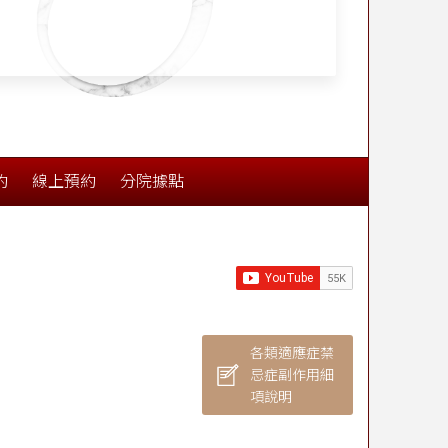
學實證OO歲前動拉皮
持久 醫點名：年輕
況」該考慮拉皮
約
線上預約
分院據點
各類適應症禁
忌症副作用細
項說明