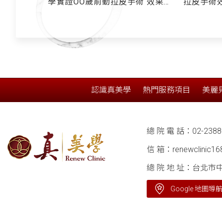
學實證OO歲前動拉皮手術 效果更
拉皮手術
持久 醫點名：年輕人有「這些狀
有「跨韌
況」該考慮拉皮
咪紋、法
耳廓短痕
細治療項
認識真美學
熱門服務項目
美麗
總 院 電 話：
02-2388
信 箱：
renewclinic1
總 院 地 址：台北市
Google 地圖導