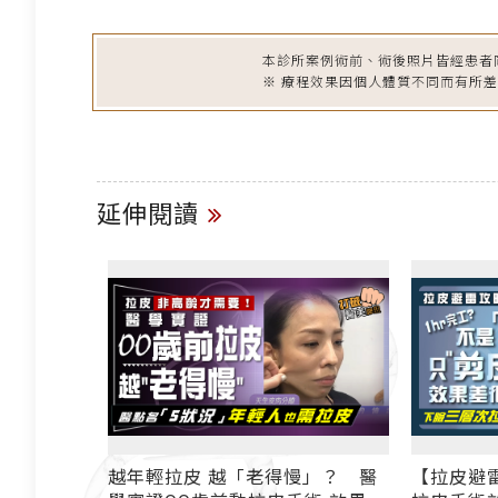
本診所案例術前、術後照片皆經患者
※ 療程效果因個人體質不同而有所
延伸閱讀
皮
越年輕拉皮 越「老得慢」？ 醫
【拉皮避