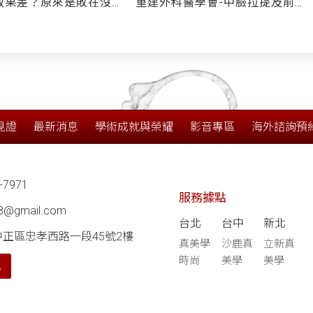
效果差？原來是敗在沒
重建外科醫學會-中臉拉提及前額
帶」！ 蘋果肌下垂、貓
拉皮手術擔任講師
令紋一次改善到位就靠—
三層次緊顏拉皮 中臉精
目大公開
見證
最新消息
學術成就與榮耀
影音專區
海外諮詢預
-7971
服務據點
68@gmail.com
台北
台中
新北
中正區忠孝西路一段45號2樓
真美學
沙鹿真
立新真
時尚
美學
美學
航