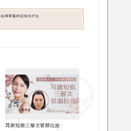
必經專業醫師諮詢及評估
耳廓短痕三層次緊顏拉皮
越年輕拉皮 越「老