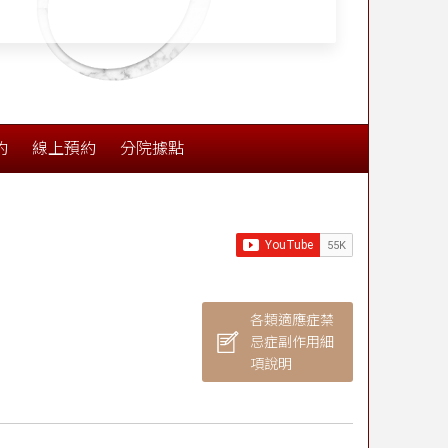
約
線上預約
分院據點
各類適應症禁
忌症副作用細
項說明