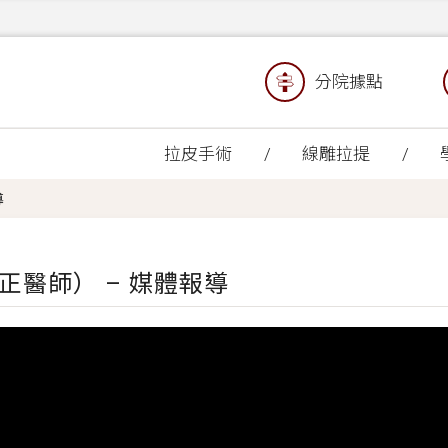
分院據點
拉皮手術
線雕拉提
導
醫師） – 媒體報導