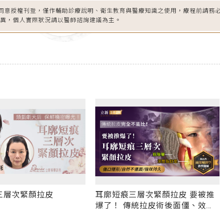
同意授權刊登，僅作輔助診療說明、衛生教育與醫療知識之使用，療程前請務
差異，個人實際狀況請以醫師諮詢建議為主。
三層次緊顏拉皮 要被推
拉皮手術（強升8字和耳廓短痕三
傳統拉皮術後面僵、效果
層次緊顏拉皮）海外教學精彩回
......
顧 - 媒體報導