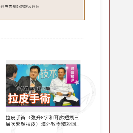
必經專業醫師諮詢及評估
【Yahoo TV 頭家開箱】耳廓短痕
耳廓短痕三層次緊顏
三層次緊顏拉皮 - 媒體報導