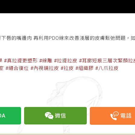
層下唇的嘴邊肉 再利用PDO線來改善淺層的皮膚鬆弛問題，
學 #真拉提更塑形 #線雕 #拉提拉皮 #耳廓短痕三層次緊顏拉皮 
膜室 #縫合復位 #內視鏡拉皮 #拉皮 #組織膠 #八爪拉皮
OA
微信
電話