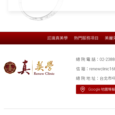
認識真美學
熱門服務項目
美麗
總 院 電 話：
02-2388
信 箱：
renewclinic1
總 院 地 址：台北市
Google 地圖導