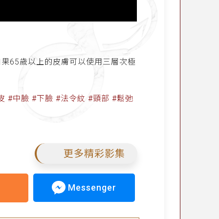
如果65歲以上的皮膚可以使用三層次極
#中臉 #下臉 #法令紋 #頸部 #鬆弛
更多精彩影集
Messenger