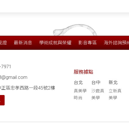
見證
最新消息
學術成就與榮耀
影音專區
海外諮詢預
-7971
服務據點
68@gmail.com
台北
台中
新北
中正區忠孝西路一段45號2樓
真美學
沙鹿真
立新真
時尚
美學
美學
航