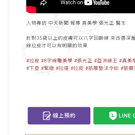
人物專訪 中天新聞 報導 真美學 張光正 醫生
針對35歲以上的皮膚可以八字回齡線 來改善深
線拉皮才可以有明顯的效果
#拉皮 #8字線雕美學 #張光正 #亞洲線王 #真美
#下垂 #緊緻 #拉提 #拉皮 #筋膜墊法令紋 #筋
線上預約
LINE 