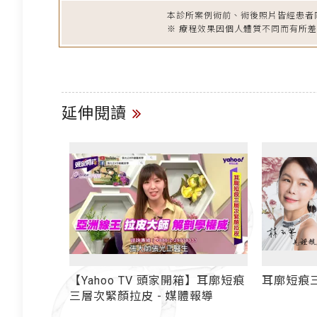
本診所案例術前、術後照片皆經患者
※ 療程效果因個人體質不同而有所
延伸閱讀
箱】耳廓短痕
耳廓短痕三層次緊顏拉皮
耳廓短痕
體報導
爆了！ 
不持久的原因是