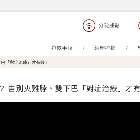
分院據點
拉皮手術
線雕拉提
下巴「對症治療」才有效！
嗎？ 告別火雞脖、雙下巴「對症治療」才