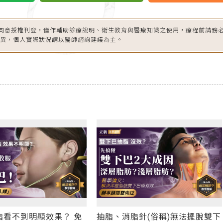
同意授權刊登，僅作輔助診療說明、衛生教育與醫療知識之使用，療程前請務
差異，個人實際狀況請以醫師諮詢建議為主。
看不到明顯效果？ 免
抽脂、消脂針(俗稱)無法擺脫雙下