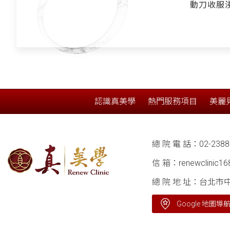
動刀收服淺
一「8字
俏下巴
認識真美學
熱門服務項目
美麗
總 院 電 話：
02-2388
信 箱：
renewclinic1
總 院 地 址：台北市
Google 地圖導