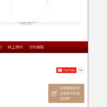
約
線上預約
分院據點
各類適應症禁
忌症副作用細
項說明