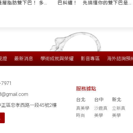
層脂肪雙下巴！ 多合
巴糾纏！ 先搞懂你的雙下巴是
美人線」取脂+拉提+線雕
哪一種型態？ 醫學論文：解決
深層脂肪雙下巴極有效—「赫本頸
闊雙向拉」
見證
最新消息
學術成就與榮耀
影音專區
海外諮詢預
-7971
服務據點
68@gmail.com
台北
台中
新北
中正區忠孝西路一段45號2樓
真美學
沙鹿真
立新真
時尚
美學
美學
航