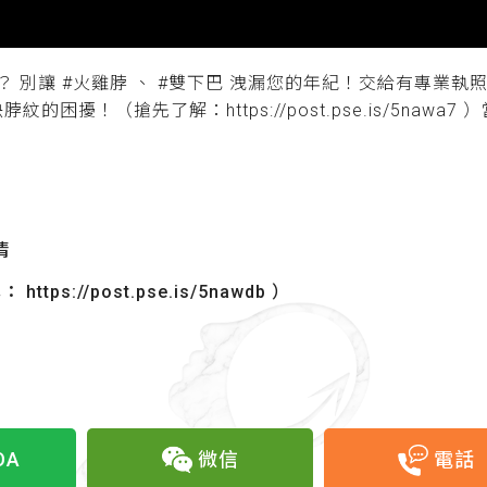
別讓 #火雞脖 、 #雙下巴 洩漏您的年紀！交給有專業執
困擾！（搶先了解：https://post.pse.is/5nawa
？
清
://post.pse.is/5nawdb ）
OA
微信
電話