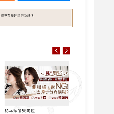
必經專業醫師諮詢及評估
赫本頸闊雙向拉
Corset 頸闊成型