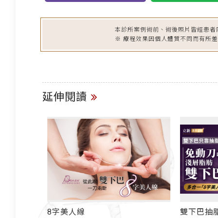
本診所案例術前、術後照片皆經患者
※ 療程效果因個人體質不同而有所
延伸閱讀
8字美人線
雙下巴抽脂