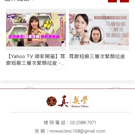
廓
【Yahoo TV 頭家開箱】耳
耳廓短痕三層次緊顏拉皮
廓短痕三層次緊顏拉皮 -
媒體報導
因
總 院 電 話：
02-2388-7971
信 箱：
renewclinic168@gmail.com