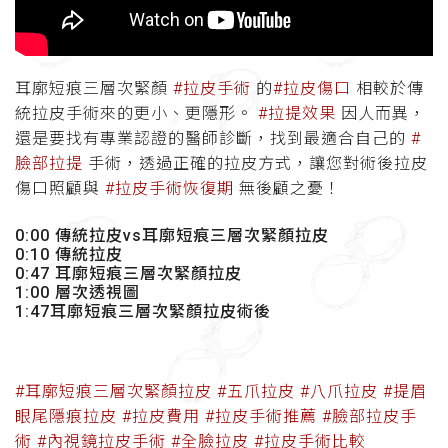
耳廓短痕三層次緊顏
#拉皮手術
的
#拉皮傷口
相較於傳
統拉皮手術來的更小、更隱形。
#拉提效果
因人而異，
還是要找有專業認證的醫師診斷，找到最適合自己的
#
臉部拉提
手術，透過正確的拉皮方式，讓您對術後拉皮
傷口照顧與
#拉皮手術恢復期
無後顧之憂！
0:00 傳統拉皮vs耳廓短痕三層次緊顏拉皮
0:10 傳統拉皮
0:47 耳廓短痕三層次緊顏拉皮
1:00 層次透視圖
1:47耳廓短痕三層次緊顏拉皮術後
#耳廓短痕三層次緊顏拉皮
#五爪拉皮
#八爪拉皮
#提眉
眼尾隱痕拉皮
#拉皮費用
#拉皮手術推薦
#臉部拉皮手
術
#內視鏡拉皮手術
#全臉拉皮
#拉皮手術比較