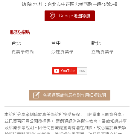
總 院 地 址：台北市中正區忠孝西路一段45號2樓
Google 地圖導航
服務據點
台北
台中
新北
真美學時尚
沙鹿真美學
立新真美學
各類適應症禁忌症副作用細項說明
本診所分享案例係於真美學診所接受療程，且經當事人同意分享，
並已簽署同意公開授權書。 案例資訊係為衛生教育、醫療知識共享
及診療參考說明。因任何醫療處置均有潛在風險，故必需於真美學