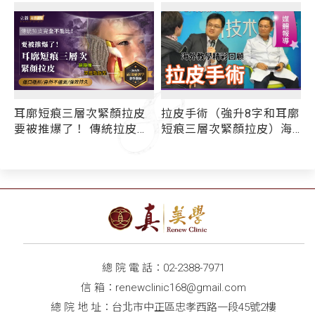
耳廓短痕三層次緊顏拉皮
拉皮手術（強升8字和耳廓
要被推爆了！ 傳統拉皮術
短痕三層次緊顏拉皮）海
後面僵、效果不持久的原
外教學精彩回顧 - 媒體報
因是......
導
總 院 電 話：
02-2388-7971
信 箱：
renewclinic168@gmail.com
總 院 地 址：台北市中正區忠孝西路一段45號2樓