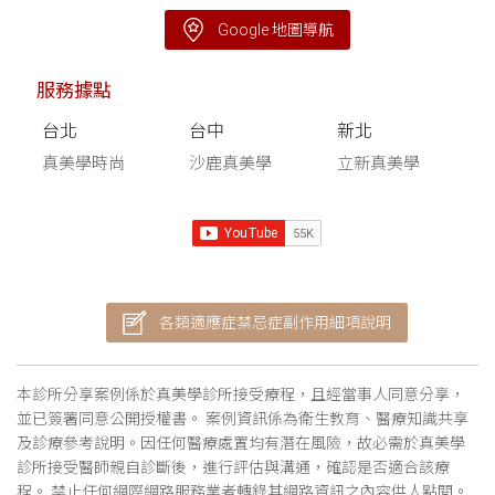
Google 地圖導航
服務據點
台北
台中
新北
真美學時尚
沙鹿真美學
立新真美學
各類適應症禁忌症副作用細項說明
本診所分享案例係於真美學診所接受療程，且經當事人同意分享，
並已簽署同意公開授權書。 案例資訊係為衛生教育、醫療知識共享
及診療參考說明。因任何醫療處置均有潛在風險，故必需於真美學
診所接受醫師親自診斷後，進行評估與溝通，確認是否適合該療
程。 禁止任何網際網路服務業者轉錄其網路資訊之內容供人點閱。