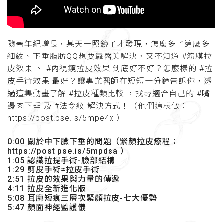
隨著年紀增長，某天一照鏡子才發現，怎麼多了這麼多
細紋、下垂脂肪QQ想要靠醫美解決，又不知道 #筋膜拉
皮效果 、 #內視鏡拉皮效果 到底好不好？怎麼樣的 #拉
皮手術效果 最好？讓專業醫師在短短十分鐘告訴你，透
過這集動畫了解 #拉皮種類比較 ，找尋適合自己的 #嘴
邊肉下垂 及 #法令紋 解決方式！（他們這樣做：
https://post.pse.is/5mpe4x ）
0:00 關於中下臉下垂的問題（緊顏拉皮療程：
https://post.pse.is/5mpdsa ）
1:05 認識拉提手術-臉部結構
1:29 剪皮手術≠拉皮手術
2:51 拉皮的效果與力量的傳遞
4:11 拉皮全新進化版
5:08 耳廓短痕三層次緊顏拉皮-七大優勢
5:47 顏面神經監護儀