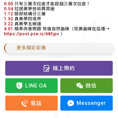
0:00
只有三層次拉皮才能超越三層次拉皮！
0:54
拉提美學技術再突破
1:12
臉部結構分三層
1:52
真美學四境界
3:22
真美學五線譜
4:01
精準改善問題 恢復自然曲線（完美曲線在這裡→
https://post.pse.is/68fjpv
）
更多精彩影集
線上預約
LINE OA
微信
Messenger
電話