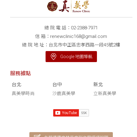
總 院 電 話：
02-2388-7971
信 箱：
renewclinic168@gmail.com
總 院 地 址：台北市中正區忠孝西路一段45號2樓
Google 地圖導航
服務據點
台北
台中
新北
真美學時尚
沙鹿真美學
立新真美學