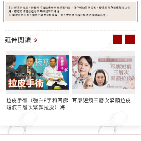
本診所案例術前、術後照片皆經患者同意授權刊登，僅作輔助診療說明、衛生教育與醫療知識之使
用，療程前請務必經專業醫師諮詢及評估
※ 療程效果因個人體質不同而有所差異，個人實際狀況請以醫師諮詢建議為主。
延伸閱讀
拉皮手術（強升8字和耳廓
耳廓短痕三層次緊顏拉皮
術
短痕三層次緊顏拉皮）海
外教學精彩回顧 - 媒體報
導