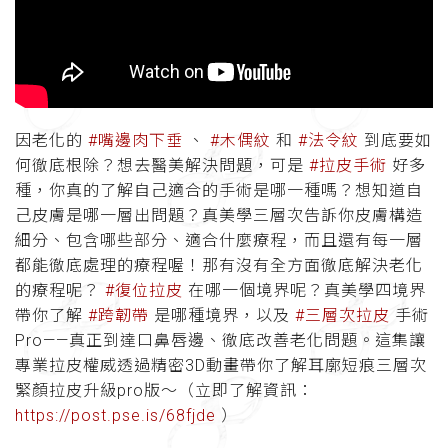
因老化的
#嘴邊肉下垂
、
#木偶紋
和
#法令紋
到底要如
何徹底根除？想去醫美解決問題，可是
#拉皮手術
好多
種，你真的了解自己適合的手術是哪一種嗎？想知道自
己皮膚是哪一層出問題？真美學三層次告訴你皮膚構造
細分、包含哪些部分、適合什麼療程，而且還有每一層
都能徹底處理的療程喔！那有沒有全方面徹底解決老化
的療程呢？
#復位拉皮
在哪一個境界呢？真美學四境界
帶你了解
#跨韌帶
是哪種境界，以及
#三層次拉皮
手術
Pro——真正到達口鼻唇邊、徹底改善老化問題。這集讓
專業拉皮權威透過精密3D動畫帶你了解耳廓短痕三層次
緊顏拉皮升級pro版～（立即了解資訊：
https://post.pse.is/68fjde
）