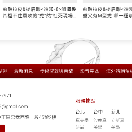
提眉眼<須知-8>瀏海髮
前額拉皮&提眉眼<須知-6>眉眼下
吹的"禿"然"社死現場"
垂又有M型禿 哪一種前額拉皮適
眉毛下垂/高髮線交給新
合我？ 「新式內視鏡上額拉皮」
際線下拉增量
VS「傳統五爪拉皮」優缺點比較
見證
最新消息
學術成就與榮耀
影音專區
海外諮詢預
-7971
服務據點
68@gmail.com
台北
台中
新北
中正區忠孝西路一段45號2樓
真美學
沙鹿真
立新真
時尚
美學
美學
航