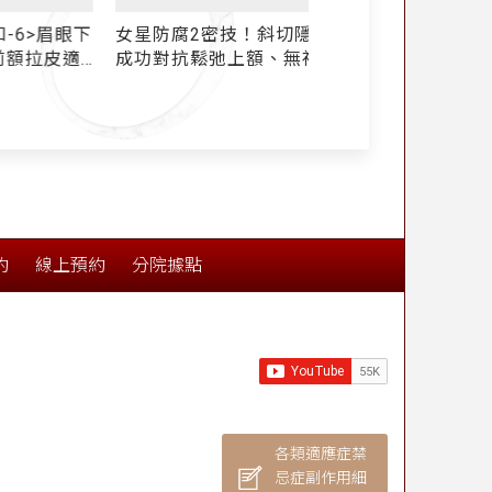
女星防腐2密技！斜切隱痕技術：
新式冠狀上額拉皮
成功對抗鬆弛上額、無神雙眸，
鎖住年輕美貌！
約
線上預約
分院據點
各類適應症禁
忌症副作用細