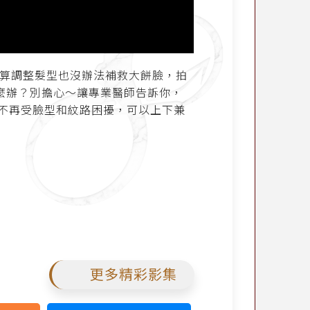
算調整髮型也沒辦法補救大餅臉，拍
麼辦？別擔心～讓專業醫師告訴你，
不再受臉型和紋路困擾，可以上下兼
更多精彩影集