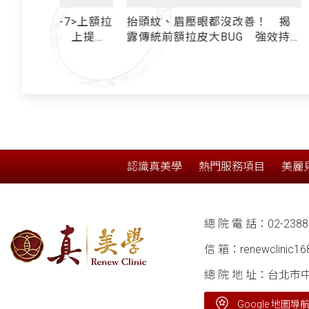
-7>上額拉
抬頭紋、眉壓眼都沒改善！ 揭
前額拉皮&
」 上提鬆
露傳統前額拉皮大BUG 強效持
片檔不住風
際線」 殲
久的上額拉提 必備3大關鍵技術
抬頭紋/
 額頭年輕
是？
式冠狀上額拉皮 髮
免植髮
認識真美學
熱門服務項目
美麗
總 院 電 話：
02-2388
信 箱：
renewclinic1
總 院 地 址：台北市
Google 地圖導