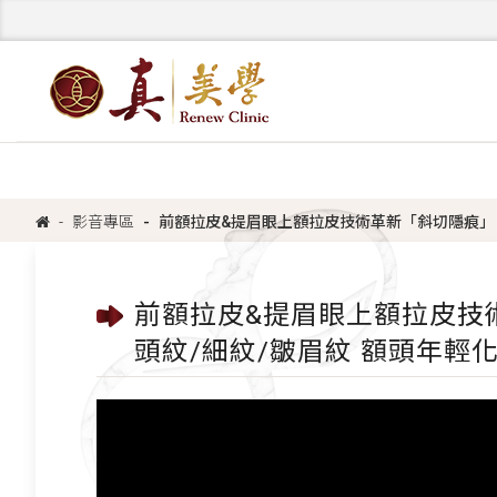
影音專區
前額拉皮&提眉眼上額拉皮技術革新「斜切隱痕」 
前額拉皮&提眉眼上額拉皮技
頭紋/細紋/皺眉紋 額頭年輕