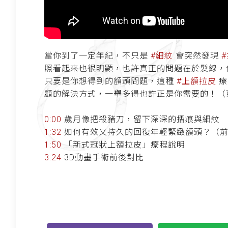
當你到了一定年紀，不只是
#細紋
會突然發現
照看起來也很明顯，也許真正的問題在於髮線
只要是你想得到的額頭問題，這種
#上額拉皮
療
顧的解決方式，一舉多得也許正是你需要的！
0:00
歲月像把殺豬刀，留下深深的摺痕與細紋
1:32
如何有效又持久的回復年輕緊緻額頭？（
1:50
「新式冠狀上額拉皮」療程說明
3:24
3D動畫手術前後對比