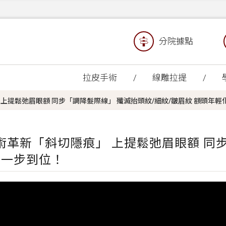
分院據點
拉皮手術
線雕拉提
上提鬆弛眉眼額 同步「調降髮際線」 殲滅抬頭紋/細紋/皺眉紋 額頭年輕
術革新「斜切隱痕」 上提鬆弛眉眼額 同
化一步到位！