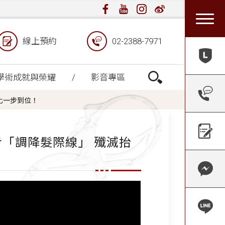
線上預約
02-2388-7971
學術成就與榮耀
影音專區
化一步到位！
步「調降髮際線」 殲滅抬