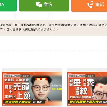
OA
微信
電話
同意授權刊登，僅作輔助診療說明、衛生教育與醫療知識之使用，療程前請務
差異，個人實際狀況請以醫師諮詢建議為主。