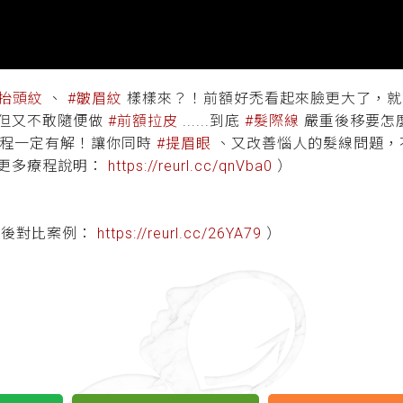
#抬頭紋
、
#皺眉紋
樣樣來？！前額好禿看起來臉更大了，就
，但又不敢隨便做
#前額拉皮
......到底
#髮際線
嚴重後移要怎
程一定有解！讓你同時
#提眉眼
、又改善惱人的髮線問題，
（更多療程說明：
https://reurl.cc/qnVba0
）
前後對比案例：
https://reurl.cc/26YA79
）