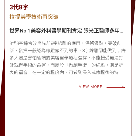
3代8字
拉提美學技術再突破
世界No.1美容外科醫學期刊肯定 張光正醫師多年研
究
3代8字綜合改良先前8字線雕的應用，保留優點，突破創
新，發揮一般認為線雕做不到的事，8字線雕卻能做到；許
多人還是害怕極端的美容醫學療程選擇，不能接受無法打
針就得手術的命運，而屬於「微創手術」的線雕，則是折
衷的福音，在一定的程度內，可做到侵入式療程後的特
點；而「3代8字」，更是為了這個動機而存在。
VIEW MORE