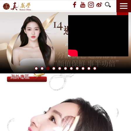
14週年 許你耀眼｜遇見‧青春嘉年華
海外專區