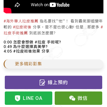
#海外華人拉皮推薦
指名要找""他""！ 看到霸氣御姐變年
輕的
#拉皮術後
分享，是不是也很心動! 但是...那麼多
#
拉皮手術推薦
到底該怎麼選?
0:00 怎麼會想做 #拉皮 手術呢?
0:49 為什麼選擇真美學?
4:05 #拉皮術後效果 分享
更多精彩影集
線上預約
LINE OA
微信