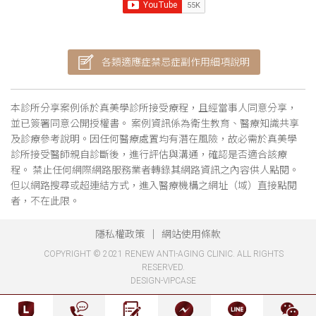
各類適應症禁忌症副作用細項說明
本診所分享案例係於真美學診所接受療程，且經當事人同意分享，
並已簽署同意公開授權書。 案例資訊係為衛生教育、醫療知識共享
及診療參考說明。因任何醫療處置均有潛在風險，故必需於真美學
診所接受醫師親自診斷後，進行評估與溝通，確認是否適合該療
程。 禁止任何網際網路服務業者轉錄其網路資訊之內容供人點閱。
但以網路搜尋或超連結方式，進入醫療機構之網址（域）直接點閱
者，不在此限。
隱私權政策
網站使用條款
COPYRIGHT © 2021 RENEW ANTI-AGING CLINIC. ALL RIGHTS
RESERVED.
DESIGN-VIPCASE