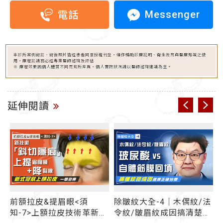
Messenger
電話
本診所案例術前、術後照片皆經患者同意授權刊登，僅作輔助診療說明、衛生教育與醫療知識之使
用，療程前請務必經專業醫師諮詢及評估
※ 療程效果因個人體質不同而有所差異，個人實際狀況請以醫師諮詢建議為主。
延伸閱讀
擺
前額拉皮&提眉眼<須
除皺紋大全-4｜木偶紋/法
知-7>上額拉皮技術革新
令紋/皺眉紋成因搞清楚了