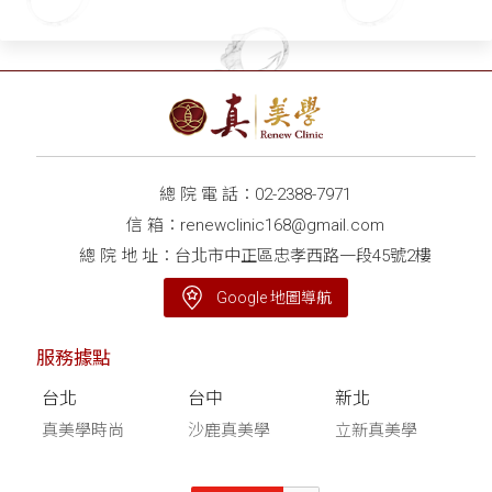
「斜切隱痕」 上提鬆弛眉
嗎？ 用玻尿酸填充恐
眼額 同步「調降髮際線」
成"危"整！ 安全長效新選
殲滅抬頭紋/細紋/皺眉紋
擇—自體筋膜回填
額頭年輕化一步到位！
總 院 電 話：
02-2388-7971
信 箱：
renewclinic168@gmail.com
總 院 地 址：台北市中正區忠孝西路一段45號2樓
Google 地圖導航
服務據點
台北
台中
新北
真美學時尚
沙鹿真美學
立新真美學