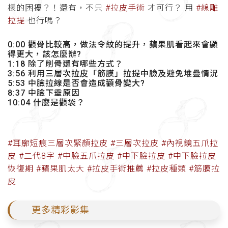
樣的困擾？！還有，不只
#拉皮手術
才可行？ 用
#線雕
拉提
也行嗎？
0:00 顴骨比較高，做法令紋的提升，蘋果肌看起來會顯
得更大，該怎麼辦?
1:18 除了削骨還有哪些方式？
3:56 利用三層次拉皮「筋膜」拉提中臉及避免堆疊情況
5:53 中臉拉線是否會造成顴骨變大?
8:37 中臉下垂原因
10:04 什麼是顴袋？
#耳廓短痕三層次緊顏拉皮
#三層次拉皮
#內視鏡五爪拉
皮
#二代8字
#中臉五爪拉皮
#中下臉拉皮
#中下臉拉皮
恢復期
#蘋果肌太大
#拉皮手術推薦
#拉皮種類
#筋膜拉
皮
更多精彩影集