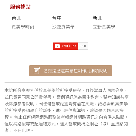
服務據點
台北
台中
新北
真美學時尚
沙鹿真美學
立新真美學
各類適應症禁忌症副作用細項說明
本診所分享案例係於真美學診所接受療程，且經當事人同意分享，
並已簽署同意公開授權書。 案例資訊係為衛生教育、醫療知識共享
及診療參考說明。因任何醫療處置均有潛在風險，故必需於真美學
診所接受醫師親自診斷後，進行評估與溝通，確認是否適合該療
程。 禁止任何網際網路服務業者轉錄其網路資訊之內容供人點閱。
但以網路搜尋或超連結方式，進入醫療機構之網址（域）直接點閱
者，不在此限。