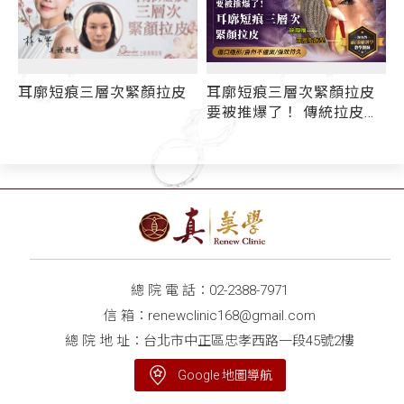
耳
耳廓短痕三層次緊顏拉皮
耳廓短痕三層次緊顏拉皮
要被推爆了！ 傳統拉皮術
後面僵、效果不持久的原
因是......
總 院 電 話：
02-2388-7971
信 箱：
renewclinic168@gmail.com
總 院 地 址：台北市中正區忠孝西路一段45號2樓
Google 地圖導航