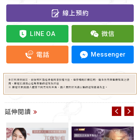
線上預約
LINE OA
微信
Messenger
電話
本診所案例術前、術後照片皆經患者同意授權刊登，僅作輔助診療說明、衛生教育與醫療知識之使
用，療程前請務必經專業醫師諮詢及評估
※ 療程效果因個人體質不同而有所差異，個人實際狀況請以醫師諮詢建議為主。
延伸閱讀