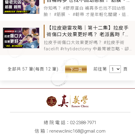
白補再多 也找不回幼態臉！ 筋膜、韌
支撐力，到骨頭凹陷形成的 #貓咪紋 與 #頸
帶才是年輕化關鍵 拯救鬆弛下垂 深層
你知嗎？ #膠原蛋白 補再多也找不回幼態
紋 ，提供精準的改善策略
復位拉皮才夠力！
臉！ #筋膜 、 #韌帶 才是年輕化關鍵，這集
深入解析臉部年輕化的真相：單靠膠原蛋白
補充，即使再多，也無法真正找回自然的幼
【拉皮避雷攻略｜第十二集】拉皮手
態臉。真正關鍵在於筋膜與韌帶的支撐與修
術傷口大效果更好嗎？ 老派舊時「剪
復，這些深層結構老化、 #鬆弛 或 #下垂 ，
皮」手術該OUT了！ 醫學論文：「耳
拉皮手術傷口大效果更好嗎？ #拉皮手術
才是造成臉型下垂、輪廓不清的主因。對抗
後」傷口易留醜疤
facelift #rhytidectomy 中最常被忽略、卻
臉部鬆弛的第一步
影響成效與美觀的重點—— #拉皮傷口 。許
多人以為傷口開得越大，拉皮效果就越明
顯，甚至有人還在採用過時的「剪皮」方
前往第
頁
全部共 57 筆(每頁 12 筆)
下一頁
式，單純把多餘皮膚切掉，卻忽略了真正的
結構改善。事實上，最新醫
總 院 電 話：
02-2388-7971
信 箱：
renewclinic168@gmail.com