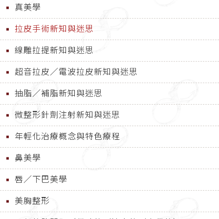
真美學
拉皮手術新知與迷思
線雕拉提新知與迷思
超音拉皮／電波拉皮新知與迷思
抽脂／補脂新知與迷思
微整形針劑注射新知與迷思
年輕化治療概念與特色療程
鼻美學
唇／下巴美學
美胸整形