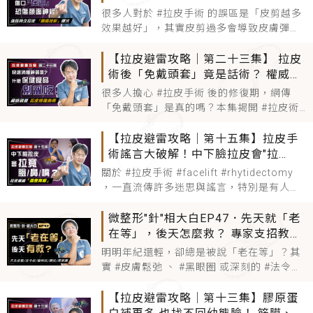
關鍵在於必須進行 #跨韌帶拉皮 並結合
事！ 易傷顏面神經、留醜疤
很多人對於 #拉皮手術 的誤區是「皮剪越多
#rhytidectomy 的 #深層復
效果越好」，其實皮剪過多會導致皮膚彈性
疲乏、耳朵變形，甚至因張力過大產生 #留
疤 風險。本集從醫學實證揭開 #中下臉拉皮
【拉皮避雷攻略｜第二十三集】 拉皮
的 #拉皮傷口位置 真相，並探討 #跨韌帶拉
術後「免戴頭套」竟是話術？ 權威
皮 如何透過深層處理在不留醜疤的前提下，
揭：保健食品禁忌、神級消腫黑科
很多人擔心 #拉皮手術 後的修復期，網傳
達到自然的 #facelift 效果，避免因錯誤手術
技！
「免戴頭套」是真的嗎？本集揭開 #拉皮術
後 真相，其實 #頭套 不僅能加壓止血，更是
預防組織液增生、幫助術後 #消腫 的關鍵。
【拉皮避雷攻略｜第十五集】拉皮手
除了物理加壓，術前 #保健食品 的攝取也有
術謠言大破解！中下臉拉皮會"拉
禁忌，若影響凝血功能恐增加出血風險。針
寬"臉、鼻、嘴嗎？ 拉皮權威「還原真
關於 #拉皮手術 #facelift #rhytidectomy
對無法長時間佩戴的人，影片也分享了
相」
，一直流傳許多迷思與謠言，特別是有人擔
#facelift
心 #中下臉拉皮 之後，會讓臉看起來「被拉
寬」，甚至鼻子、嘴巴的比例也跟著變形。
微整形"針"相大白EP47．先天就「老
但真的是這樣嗎？這次我們要逐一破解這些
在等」，後天怎麼救？ 專家支招教你
誤解，透過專業的臉部解剖解析，解釋為什
擊退「天生顯老5元凶」
明明年紀還輕，卻總是被說「老在等」？其
麼在 #筋膜下拉皮 的過程中，真正影響的
實 #皮膚鬆弛 、 #黑眼圈 或深刻的 #法令紋
往往與先天結構有關，而非單純老化 。本集
#微整形 #microplasticsurgery 專家深入拆
【拉皮避雷攻略｜第十三集】膠原蛋
解天生顯老的五大元凶，從皮膚與筋膜間的