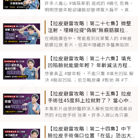
就覺得是最新黑科技，但你知道它早在
中臉凹陷「神秘三角區」填充是關鍵
許多人擔心 #填蘋果肌 造成的 #饅化 危機，
1991 年就應用於臨床，至今已超過 30 年了
明明想變年輕卻讓臉部變得寬大扁平 。真正
嗎？ 其實
的關鍵在於提升 #面部折疊度 與精準建立內
輪廓線 。本集將拆解適合華人的 Ogee
【拉皮避雷攻略｜第二十七集】微整
curve 觀念，並公開位於蘋果肌與臉頰間的
注射、埋線拉提"偽裝"無痕筋膜拉
#中臉凹陷 神秘三角區填充技巧 。透過精準
皮！ 被騙了還不知道？ 權威用動畫詳
在網路廣告中，常能看到效果驚人的 #無痕
層次處理，不僅能改善老化凹陷，更能達到
解「真‧無痕筋膜拉皮」核心技術
筋膜拉皮 影片，但其中隱藏許多醫美陷阱 。
自然
真正的拉皮並非單純的 #微整注射 或 #埋線
拉提 ，更不是只靠剪皮的假拉皮，因為只有
【拉皮避雷攻略｜第二十六集】填充
整層組織平移癒合，才能達到持久效果 。 本
凹陷臉就能變年輕？ 年齡減法方程式
集權威醫師將揭開業界亂象 ，並透過動畫詳
大公開！ 鬆垂問題先搞定 弄錯「順
想要真正 #變年輕 ，不能只靠 #填充凹陷 解
解如何利用歐洲專利技術，在微小傷口下實
序」當心變成饅化臉
決 #臉部凹陷 ；若忽略皮膚 #鬆弛 與 #下垂
現真正的 #
問題，盲目施作 #facelift 或
#rhytidectomy 等療程，恐會導致不自然的
【拉皮避雷攻略｜第二十五集】拉皮
#饅化臉 。本集張帥醫師解析，回春關鍵在
手術往45度斜上拉就對了？ 當心中臉
於先透過正確的 #拉皮 概念改善 #鬆弛 結構
拉皮"過時手法"恐害臉變扁！ 拒當拉
本集影片由張帥醫師深入解析如何達成最自
，再針對凹陷進行精準補
皮術後"假面人" 拉提向量X跨韌帶X深
然的 #拉皮手術 效果。許多人誤以為只要往
層復位是關鍵
45 度斜上 #拉提 即可，但醫師指出這其實
是過時的觀念，若 #facelift 的向量錯誤， #
【拉皮避雷攻略｜第二十四集】中下
中臉拉皮 容易被拉扁而顯得不自然。真正的
臉拉皮手術傷口位置「在這」恐出大