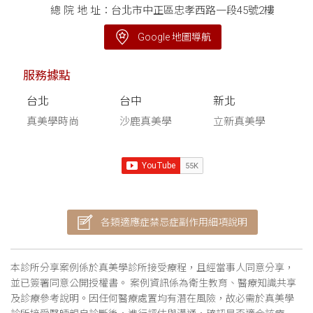
總 院 地 址：台北市中正區忠孝西路一段45號2樓
Google 地圖導航
服務據點
台北
台中
新北
真美學時尚
沙鹿真美學
立新真美學
各類適應症禁忌症副作用細項說明
本診所分享案例係於真美學診所接受療程，且經當事人同意分享，
並已簽署同意公開授權書。 案例資訊係為衛生教育、醫療知識共享
及診療參考說明。因任何醫療處置均有潛在風險，故必需於真美學