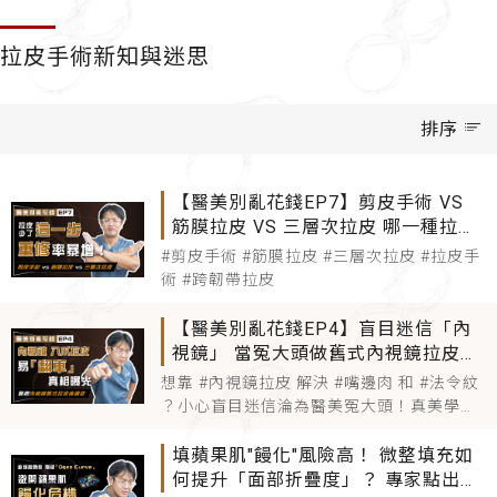
拉皮手術新知與迷思
排序
【醫美別亂花錢EP7】剪皮手術 VS
筋膜拉皮 VS 三層次拉皮 哪一種拉皮
手術真正持久有效？ 拉皮少了「跨韌
#剪皮手術 #筋膜拉皮 #三層次拉皮 #拉皮手
帶」當心陷入「重修」噩夢！
術 #跨韌帶拉皮
【醫美別亂花錢EP4】盲目迷信「內
視鏡」 當冤大頭做舊式內視鏡拉皮？
醫揭露：內視鏡傳統八爪拉皮易"翻
想靠 #內視鏡拉皮 解決 #嘴邊肉 和 #法令紋
車"真相！
？小心盲目迷信淪為醫美冤大頭！真美學時
尚診所帶你揭開傳統 #八爪拉皮 讓「臉變
寬、出現怪異凹陷」的翻車真相！沒效果的
填蘋果肌"饅化"風險高！ 微整填充如
手術，才是最貴的。 很多人聽到「內視鏡」
何提升「面部折疊度」？ 專家點出：