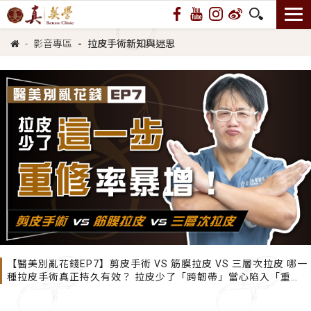
影音專區
拉皮手術新知與迷思
【醫美別亂花錢EP7】剪皮手術 VS 筋膜拉皮 VS 三層次拉皮 哪一
種拉皮手術真正持久有效？ 拉皮少了「跨韌帶」當心陷入「重
修」噩夢！