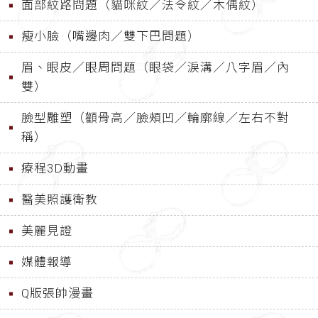
面部紋路問題（貓咪紋／法令紋／木偶紋）
瘦小臉（嘴邊肉／雙下巴問題）
眉、眼皮／眼周問題（眼袋／淚溝／八字眉／內
雙）
臉型雕塑（顴骨高／臉頰凹／輪廓線／左右不對
稱）
療程3D動畫
醫美照護衛教
美麗見證
媒體報導
Q版張帥漫畫