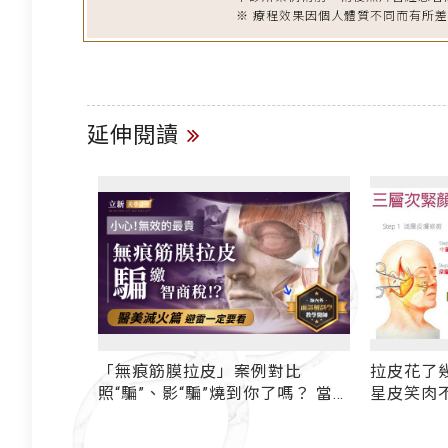
※ 療程效果因個人體質不同而有所
延伸閱讀
三層次拉皮進
「無痕筋膜拉皮」案例對比
拉皮花了
灣線神張光
照“騙”、影“騙”燒到你了嗎？ 當心
星皮笑肉
無效的最貴！看懂這部動畫 省下
一大筆醫美智商稅~