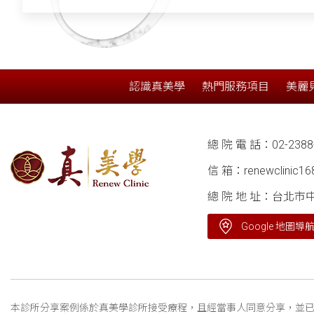
認識真美學
熱門服務項目
美麗
總 院 電 話：
02-2388
信 箱：
renewclinic1
總 院 地 址：台北市
Google 地圖導
本診所分享案例係於真美學診所接受療程，且經當事人同意分享，並已