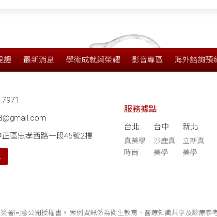
見證
最新消息
學術成就與榮耀
影音專區
海外諮詢預
-7971
服務據點
68@gmail.com
台北
台中
新北
中正區忠孝西路一段45號2樓
真美學
沙鹿真
立新真
時尚
美學
美學
航
簽署同意公開授權書。 案例資訊係為衛生教育、醫療知識共享及診療參