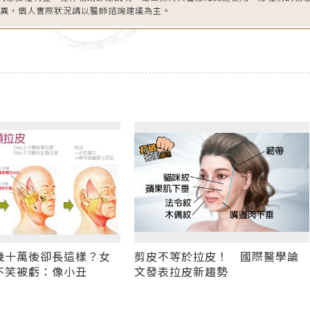
差異，個人實際狀況請以醫師諮詢建議為主。
幾十萬後卻長這樣？女
剪皮不等於拉皮！ 國際醫學論
不笑被虧：像小丑
文發表拉皮新趨勢