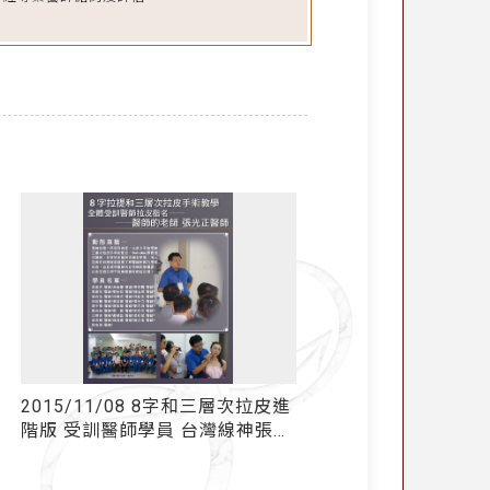
2015/11/08 8字和三層次拉皮進
「無痕筋膜拉皮」案
階版 受訓醫師學員 台灣線神張光
照“騙”、影“騙”燒到你
正醫師受頒感謝狀
無效的最貴！看懂這部動
一大筆醫美智商稅~