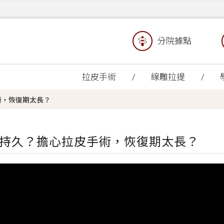
分院據點
拉皮手術
線雕拉提
術，恢復期太長？
持久？擔心拉皮手術，恢復期太長？