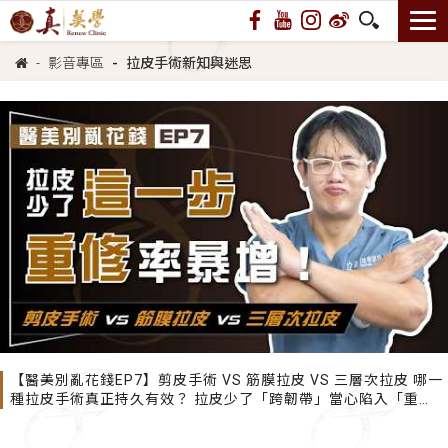
影音專區
拉皮手術新知與迷思
【醫美別亂花錢EP7】剪皮手術 VS 筋膜拉皮 VS 三層次拉皮 哪一
種拉皮手術真正持久有效？ 拉皮少了「跨韌帶」當心陷入「重
修」噩夢！