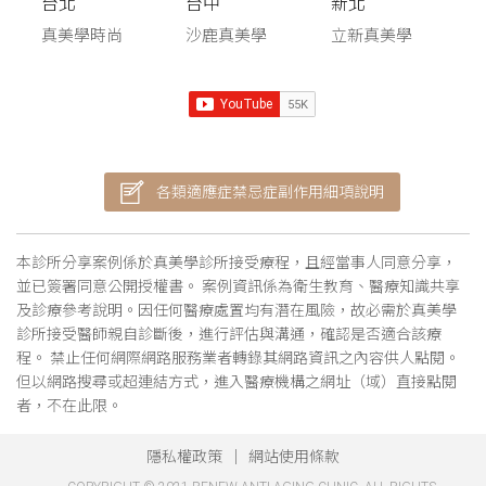
台北
台中
新北
真美學時尚
沙鹿真美學
立新真美學
各類適應症禁忌症副作用細項說明
本診所分享案例係於真美學診所接受療程，且經當事人同意分享，
並已簽署同意公開授權書。 案例資訊係為衛生教育、醫療知識共享
及診療參考說明。因任何醫療處置均有潛在風險，故必需於真美學
診所接受醫師親自診斷後，進行評估與溝通，確認是否適合該療
程。 禁止任何網際網路服務業者轉錄其網路資訊之內容供人點閱。
但以網路搜尋或超連結方式，進入醫療機構之網址（域）直接點閱
者，不在此限。
隱私權政策
網站使用條款