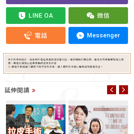
LINE OA
微信
Messenger
電話
本診所案例術前、術後照片皆經患者同意授權刊登，僅作輔助診療說明、衛生教育與醫療知識之使
用，療程前請務必經專業醫師諮詢及評估
※ 療程效果因個人體質不同而有所差異，個人實際狀況請以醫師諮詢建議為主。
延伸閱讀