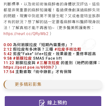
判斷標準，以及術前術後麻醉者的身體狀況評估，這些
都是非常重要的麻醉知識喔！看過偶像劇演過麻醉失效
的問題，現實中到底常不常發生呢？又或者是特並族群
才有的狀況？想了解的話一定要看麻醉專科醫師現身說
法！了解真相才能不再害怕~（更多醫美照護衛教：
https://reurl.cc/QRyWb2
）
0:00
為何筋膜拉皮「短期內需重修」？
2:12
假拉皮有多誇張？三種
#拉皮手術比較
5:42
剪皮"Fake" life≠拉皮，效果最差，重修率超高
9:58
#筋膜拉皮
SMAS Face lift
11:22
筋膜拉皮與
#三層次拉皮
的差別（她們的選擇：
https://post.pse.is/693lh7
）
17:54
主動索取「術中錄影」才有保障
更多精彩影集
線上預約