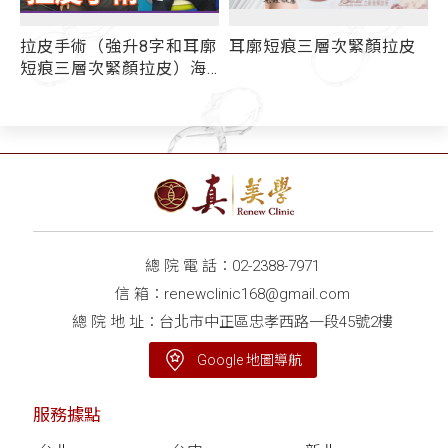
拉皮手術（強升8字和耳廓
耳廓短痕三層次緊顏拉皮
術
短痕三層次緊顏拉皮）海
外教學精彩回顧 - 媒體報
導
總 院 電 話：
02-2388-7971
信 箱：
renewclinic168@gmail.com
總 院 地 址：台北市中正區忠孝西路一段45號2樓
Google 地圖導航
服務據點