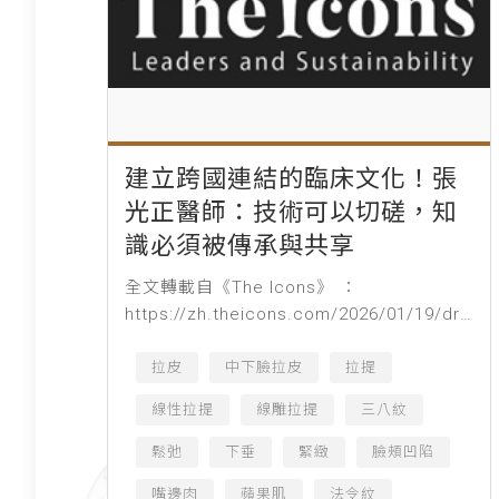
建立跨國連結的臨床文化！張
光正醫師：技術可以切磋，知
識必須被傳承與共享
全文轉載自《The Icons》 ：
https://zh.theicons.com/2026/01/19/dr-
kuang-cheng-chang/ 由左至右為：真美學
時尚診所執...
拉皮
中下臉拉皮
拉提
線性拉提
線雕拉提
三八紋
鬆弛
下垂
緊緻
臉頰凹陷
嘴邊肉
蘋果肌
法令紋