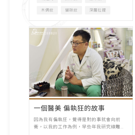
木偶紋
貓咪紋
深層拉提
一個醫美 偏執狂的故事
因為我有偏執狂，覺得是對的事就會向前
衝，以我的工作為例，早些年我研究線雕，
幾乎是一頭栽進去，那時候很多人批評我是