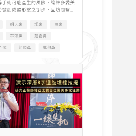
醉手術可能產生的風險，讓許多愛美
於微創或整形望之卻步，且坊間醫美
立，醫護素質參差不齊以至於醫療糾
，加上新聞媒體大肆渲染，使原本想
朝天鼻
塌鼻
短鼻
方式找回自信的人，還...
蒜頭鼻
蓮霧鼻
外露
箭頭鼻
鷹勾鼻