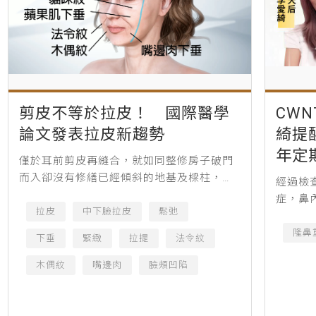
剪皮不等於拉皮！ 國際醫學
CW
論文發表拉皮新趨勢
綺提
年定
僅於耳前剪皮再縫合，就如同整修房子破門
而入卻沒有修繕已經傾斜的地基及樑柱，因
經過檢
此剪皮不等於拉皮！（圖／張光正醫師提
症，鼻
供） 人類在延緩衰老的研究未曾中斷，自古
拉皮
中下臉拉皮
鬆弛
張，倘
有秦始皇衷於長生不老苦尋永生...
涯。
隆鼻
下垂
緊緻
拉提
法令紋
木偶紋
嘴邊肉
臉頰凹陷