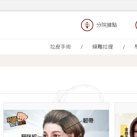
分院據點
拉皮手術
線雕拉提