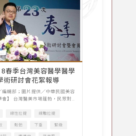
018春季台灣美容醫學醫學
學術研討會花絮報導
／編輯部；圖片提供／中華民國美容
學會】 台灣醫美市場蓬勃，民眾對於
接受度也越來越高，而醫美技術推陳
眾多醫師為了精進自己，固定都會參
線性拉提
線雕拉提
術研討會，藉由各國...
紋
鬆弛
下垂
緊緻