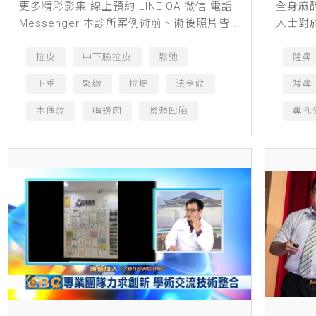
更多精彩影集 線上預約 LINE OA 微信 電話
全身麻
Messenger 本診所案例術前、術後照片皆
人士對
經患者同意授權刊登，僅作輔助診療說明、
診所林
衛生教育與醫療知識之使用，療程前請務必
紛頻傳
拉皮
中下臉拉皮
鬆弛
隆鼻
經專業...
尋求醫美
下垂
緊緻
拉提
法令紋
矮鼻
木偶紋
嘴邊肉
臉頰凹陷
鼻孔