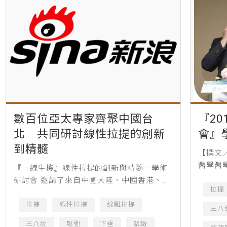
數百位亞太專家齊聚中國台
『2
北 共同研討線性拉提的創新
會』
到精髓
【撰文
醫學醫
『一線生機』線性拉提的創新與精髓－學術
醫美的
研討會 邀請了來自中國大陸、中國香港、泰
出新，
拉提
國、新加坡、馬來西亞、韓國、中國台灣等
加許多學
地深耕線雕領域的醫生，與數百位醫美同道
拉提
線性拉提
線雕拉提
三八
相聚中國台北，共同探討線性...
三八紋
鬆弛
下垂
緊緻