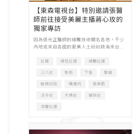
【東森電視台】特別邀請張醫
師前往接受美麗主播蔣心玫的
獨家專訪
因為張光正醫師的線雕技術聞名各地，不少
內地或來自各國的愛美人士紛紛跨海來台找
這位亞洲線王 ，此次東森電視也特別邀請張
醫師前往接受美麗主播蔣心玫的獨家專訪，
拉提
線性拉提
線雕拉提
有趣的是，主播蔣...
三八紋
鬆弛
下垂
緊緻
臉頰凹陷
嘴邊肉
蘋果肌
法令紋
木偶紋
貓咪紋
深層拉提