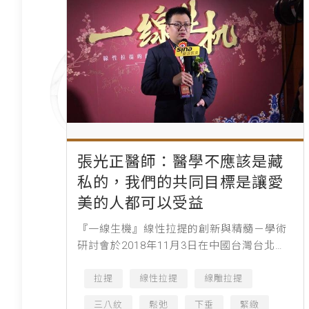
張光正醫師：醫學不應該是藏
私的，我們的共同目標是讓愛
美的人都可以受益
『一線生機』線性拉提的創新與精髓－學術
研討會於2018年11月3日在中國台灣台北圓
山大飯店盛大開幕。本次大會為期兩天，專
注線雕技術的現狀與發展，邀請到了來自亞
拉提
線性拉提
線雕拉提
洲多位深耕線雕領域的專...
三八紋
鬆弛
下垂
緊緻