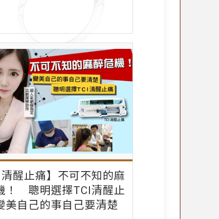
CI清醒止痛】不可不知的麻
機！ 聰明選擇TCI清醒止
變美自己的事自己要清楚