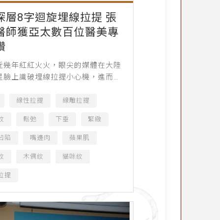
深層8字迴旋埋線拉提 張
醫師獲亞太數百位醫美專
讚
近幾年紅紅火火，眼尖的媒體在大陸
星臉上識破埋線拉提小心機，進而大
報導，致使這項美容技術的後起之
為當今炙手可熱的年輕化新寵。在台
線性拉提
線雕拉提
3～5日別開生面盛大舉...
紋
鬆弛
下垂
緊緻
凹陷
嘴邊肉
蘋果肌
紋
木偶紋
貓咪紋
拉提