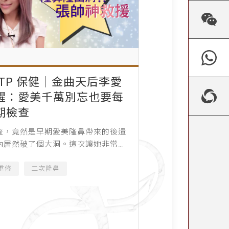
NTP 保健│金曲天后李愛
醒：愛美千萬別忘也要每
期檢查
查，竟然是早期愛美隆鼻帶來的後遺
內居然破了個大洞。這次讓她非常緊
若沒診療好，還會影響她的歌唱身
重修
二次隆鼻