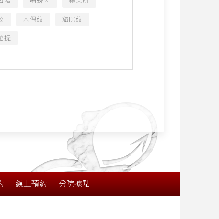
凹陷
嘴邊肉
蘋果肌
紋
木偶紋
貓咪紋
拉提
約
線上預約
分院據點