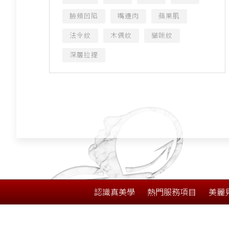
臉頰凹陷
嘴邊肉
蘋果肌
法令紋
木偶紋
貓咪紋
深層拉提
認識真美學
熱門服務項目
美麗