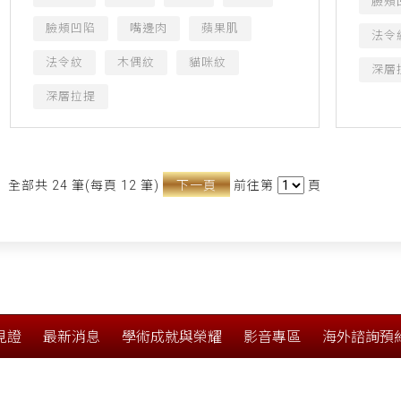
臉頰
臉頰凹陷
嘴邊肉
蘋果肌
法令
法令紋
木偶紋
貓咪紋
深層
深層拉提
全部共 24 筆(每頁 12 筆)
下一頁
前往第
頁
見證
最新消息
學術成就與榮耀
影音專區
海外諮詢預