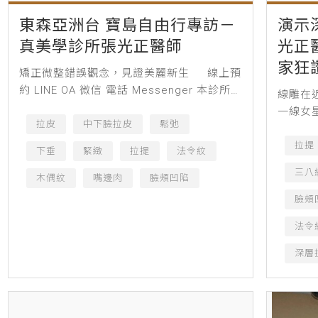
東森亞洲台 寶島自由行專訪－
演示
真美學診所張光正醫師
光正
家狂
矯正微整錯誤觀念，見證美麗新生 線上預
約 LINE OA 微信 電話 Messenger 本診所
線雕在
案例術前、術後照片皆經患者同意授權刊
一線女
登，僅作輔助診療說明...
拉皮
中下臉拉皮
鬆弛
肆渲染
秀，成
拉提
下垂
緊緻
拉提
法令紋
灣11月
三八
木偶紋
嘴邊肉
臉頰凹陷
臉頰
法令
深層