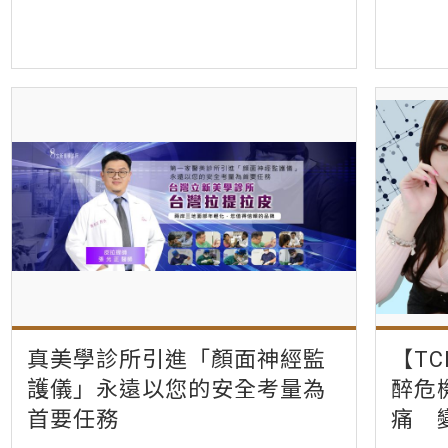
真美學診所引進「顏面神經監
【T
護儀」永遠以您的安全考量為
醉危
首要任務
痛 