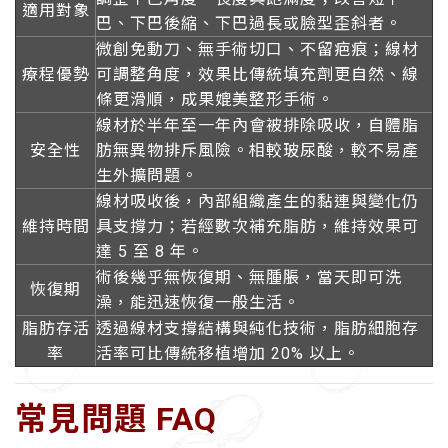
適用對象
巴、下巴後縮、下巴過長或臉型歪斜者。
微創免動刀、無手術切口、不留疤痕；線材
療程優勢
可調整角度，效果比傳統填充劑更自然、線
條更滑順，成果媲美整形手術。
線材於半年至一年內會被排除吸收，自體脂
安全性
肪無異物排斥風險。相較玻尿酸，較不易產
生外擴問題。
線材吸收後，內部組織產生的黏連與變化仍
維持時間
具支撐力；若經數次補充脂肪，維持效果可
達 5 至 8 年。
術後幾乎無恢復期、無腫脹，當天即可洗
恢復期
澡，能迅速恢復一般生活。
脂肪存活
透過線材支撐結構與純化技術，脂肪細胞存
率
活率可比傳統移植增加 20% 以上。
常見問題 FAQ