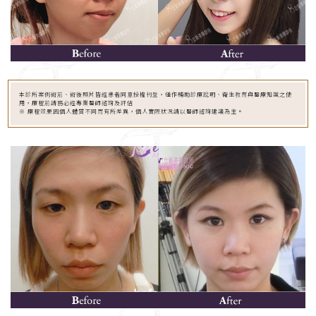
本診所案例術前、術後照片皆經患者同意授權刊登，僅作輔助診療說明、衛生教育與醫療知識之使
用，療程前請務必經專業醫師諮詢及評估
※ 療程效果因個人體質不同而有所差異，個人實際狀況請以醫師諮詢建議為主。