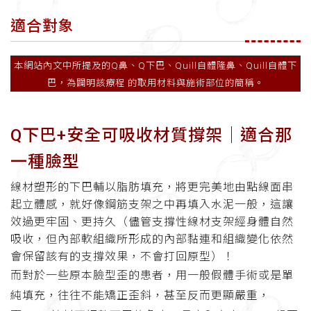
適合對象
本網站內文中所提及的Q鼻、Q下巴、Quill自體隆鼻、Quill自體下
巴，為闢明該療程 的取用材料與施術部位的簡稱。
Q下巴+安全可吸收材質撐架│適合那
一種臉型
線材塑形的下巴輔以脂肪填充，將更完美地由點線面串
起立體感，就好像鋼筋支架之中再填入水泥一般，這讓
效過更牢固、更持久（儘管支撐性線材支架經身體自然
吸收，但內部軟組織所形成的內部黏連和組織變化依然
會保留該有的支撐效果，不會打回原型）！
而對於一些原本臉型歪的患者，用一般假體手術或是單
純填充，往往不能矯正歪斜，甚至反而更顯嚴重，