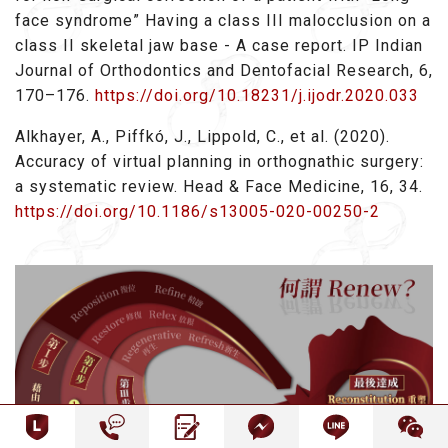
face syndrome” Having a class III malocclusion on a
class II skeletal jaw base - A case report. IP Indian
Journal of Orthodontics and Dentofacial Research, 6,
170–176.
https://doi.org/10.18231/j.ijodr.2020.033
Alkhayer, A., Piffkó, J., Lippold, C., et al. (2020).
Accuracy of virtual planning in orthognathic surgery:
a systematic review. Head & Face Medicine, 16, 34.
https://doi.org/10.1186/s13005-020-00250-2