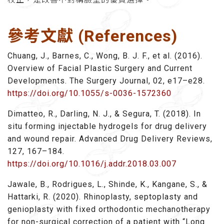
參考文獻 (References)
Chuang, J., Barnes, C., Wong, B. J. F., et al. (2016).
Overview of Facial Plastic Surgery and Current
Developments. The Surgery Journal, 02, e17–e28.
https://doi.org/10.1055/s-0036-1572360
Dimatteo, R., Darling, N. J., & Segura, T. (2018). In
situ forming injectable hydrogels for drug delivery
and wound repair. Advanced Drug Delivery Reviews,
127, 167–184.
https://doi.org/10.1016/j.addr.2018.03.007
Jawale, B., Rodrigues, L., Shinde, K., Kangane, S., &
Hattarki, R. (2020). Rhinoplasty, septoplasty and
genioplasty with fixed orthodontic mechanotherapy
for non-surgical correction of a patient with “Long