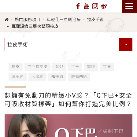
熱門服務項目
年輕化三原則治療
拉皮手術
耳廓短痕三層次緊顏拉皮
拉皮手術
拉皮
中下臉拉皮
鬆弛
下垂
緊緻
拉提
法令紋
木偶紋
嘴邊肉
臉頰凹陷
想擁有免動刀的精緻小V臉？「Q下巴+安全
可吸收材質撐架」如何幫你打造完美比例？