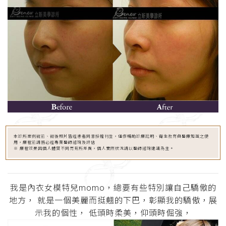
本診所案例術前、術後照片皆經患者同意授權刊登，僅作輔助診療說明、衛生教育與醫療知識之使
用，療程前請務必經專業醫師諮詢及評估
※ 療程效果因個人體質不同而有所差異，個人實際狀況請以醫師諮詢建議為主。
我是內衣女模特兒momo，總要有些特別讓自己驕傲的
地方， 就是一個美麗而挺翹的下巴，彰顯我的驕傲，展
示我的個性， 低頭時柔美，仰頭時倔強，