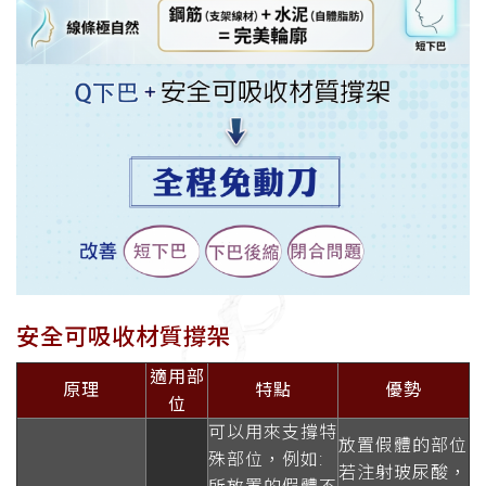
安全可吸收材質撐架
適用部
原理
特點
優勢
位
可以用來支撐特
放置假體的部位
殊部位，例如:
若注射玻尿酸，