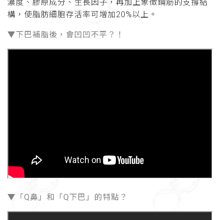
濃度、膠原成分、生長因子，再加上象徵鋼筋的支撐結
構，使脂肪細胞存活率可增加20%以上。
▼下巴補脂後，會凹凹不平？！
▼「Q鼻」和「Q下巴」的特點？