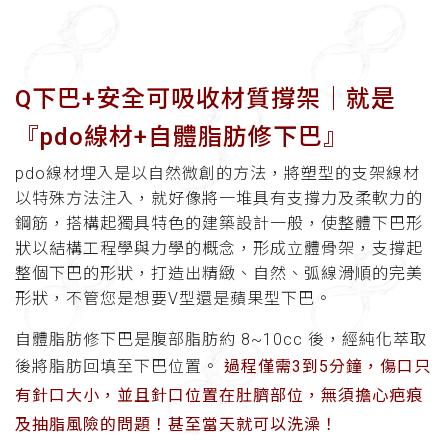
Q下巴+安全可吸收材質撐架│就是
『pdo線材+自體脂肪修下巴』
pdo線材埋入是以自然微創的方法，將塑型的支架線材
以特殊方法注入，就好像將一堆具有支撐力及柔軟力的
鋼筋，搭構起獨具特色的建築設計一般，使整體下巴形
狀以結構工程學與力學的概念，形成立體骨架，支撐起
整個下巴的形狀，打造出精緻、自然、弧線滑順的完美
形狀，不管您是想要V型還是蘋果型下巴。
自體脂肪修下巴是腹部脂肪約 8~10cc 後，經純化萃取
後將脂肪回填至下巴位置。
過程僅需3到5分鐘，傷口只
有針口大小，並且針口位置在肚臍部位，無須擔心疤痕
及抽脂風險的問題！甚至當天就可以洗澡！