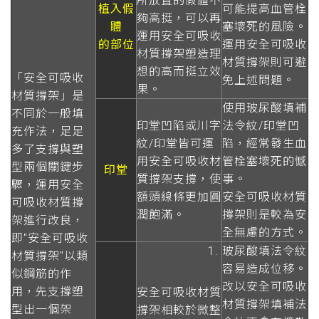
所放置的假體不
植入假
可能提高血管栓
夠高挺，可以再
體
塞壞死的風險。
運用安全可吸收
的部位
運用安全可吸收
材質撐架塑造理
材質撐架則可避
想的高而挺立效
「安全可吸收
免上述問題。
果。
材質撐架」是
使用玻尿酸填補
不同於一般填
印堂凹陷或川字
法令紋/印堂凹
充作法，足足
紋/印堂皆可運
陷，經常發生血
多了支撐與塑
用安全可吸收材
管栓塞壞死的憾
型兩個關鍵步
印堂
質撐架支撐，使
事。
驟，運用安全
額頭線條更加圓
安全可吸收材質
可吸收材質撐
潤飽滿。
撐架則是較為安
架進行改良，
全無慮的方式。
即"安全可吸收
玻尿酸填法令紋
材質撐架"以類
容易造成位移。
似鋼筋的作
改以安全可吸收
用，先支撐塑
安全可吸收材質
材質撐架填補法
型出一個架
撐架相較於微整