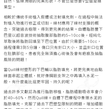
自然、弧線滑順的完美形狀，不管您是想要V型還是蘋
果型。
相較於傳統手術植入假體或注射填充劑，在過程中無法
對植入物進行修正或切割，線材應用了線材支撐的概
念，突破過去極限，得到更完美的結果。自體脂肪豐下
巴是以超音波技術抽取腹部脂肪約5~10cc後，經純化
萃取後將脂肪回填至下巴位置。由於只需要5~10cc，
過程僅需3到5分鐘，傷口只有針口大小，並且針口位置
在肚臍部位，患者完全無須擔心術後及會有疤痕及抽脂
風險的問題！
當Quill線材塑形的下巴輔以脂肪填充，將更完美地由點
線面串起立體感，就好像鋼筋支架之中再填入水泥一
般，有什麼能比這更牢固、持久的呢？
過去許多文獻認為進行脂肪移植，脂肪細胞吸收率會介
於40~60%，然而Quill線＋自體下巴療程中象徵水泥的
脂肪填充，克服了過去下巴塑型限制的問題，增加細胞