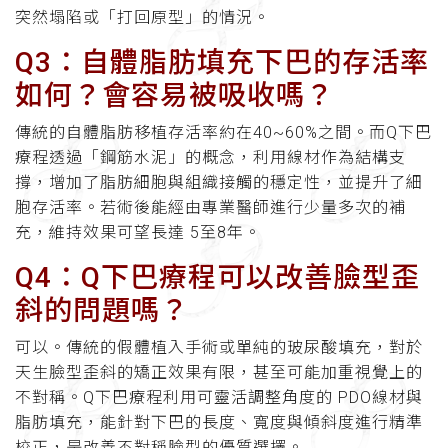
突然塌陷或「打回原型」的情況。
Q3：自體脂肪填充下巴的存活率
如何？會容易被吸收嗎？
傳統的自體脂肪移植存活率約在40~60%之間。而Q下巴
療程透過「鋼筋水泥」的概念，利用線材作為結構支
撐，增加了脂肪細胞與組織接觸的穩定性，並提升了細
胞存活率。若術後能經由專業醫師進行少量多次的補
充，維持效果可望長達 5至8年。
Q4：Q下巴療程可以改善臉型歪
斜的問題嗎？
可以。傳統的假體植入手術或單純的玻尿酸填充，對於
天生臉型歪斜的矯正效果有限，甚至可能加重視覺上的
不對稱。Q下巴療程利用可靈活調整角度的 PDO線材與
脂肪填充，能針對下巴的長度、寬度與傾斜度進行精準
校正，是改善不對稱臉型的優質選擇。