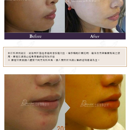
本診所案例術前、術後照片皆經患者同意授權刊登，僅作輔助診療說明、衛生教育與醫療知識之使
用，療程前請務必經專業醫師諮詢及評估
※ 療程效果因個人體質不同而有所差異，個人實際狀況請以醫師諮詢建議為主。