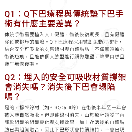
Q1：Q下巴療程與傳統墊下巴手
術有什麼主要差異？
傳統手術需要植入人工假體，術後恢復期長，且有假體
移位或排斥的風險。Q下巴療程採用微創免動刀技術，
結合安全可吸收的支架線材與自體脂肪，不僅無須擔心
術後疤痕，且能依個人臉型進行細微雕塑，效果自然且
幾乎無恢復期。
Q2：埋入的安全可吸收材質撐架
會消失嗎？消失後下巴會塌陷
嗎？
是的，撐架線材（如PDO/Quill線）在術後半年至一年會
被人體自然吸收。但即使線材消失，由於療程誘發了內
部軟組織的組織變化與支撐效果，加上存活後的自體脂
肪已與組織融合，因此下巴形狀會持續維持，不會出現