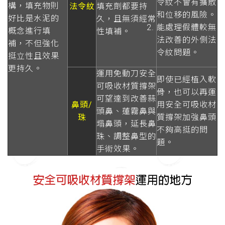
令紋不會有擴散
構，填充物則
法令紋
填充劑都要持
和位移的風險。
好比是水泥的
久，且無須經常
能處理假體較無
概念進行填
性填補。
法改善的外側法
補，不但強化
令紋問題。
挺立性且效果
更持久。
運用免動刀安全
即使已經植入軟
可吸收材質撐架
骨，也可以再運
可望達到改善蒜
鼻頭/
用安全可吸收材
頭鼻、蓮霧鼻與
珠
質撐架加強鼻頭
塌鼻頭，延長鼻
不夠高挺的問
珠、調整鼻型的
題。
手術效果。