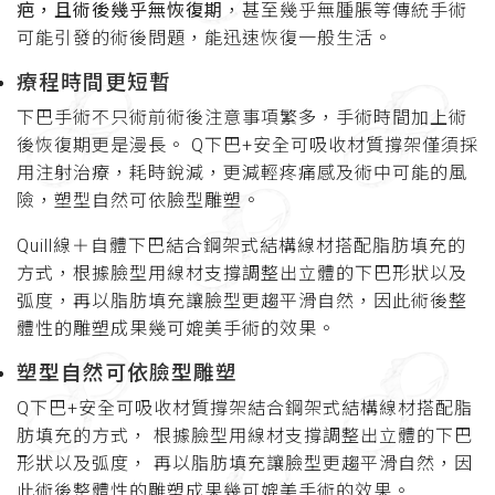
疤，且術後幾乎無恢復期
，甚至幾乎無腫脹等傳統手術
可能引發的術後問題，能迅速恢復一般生活。
療程時間更短暫
下巴手術不只術前術後注意事項繁多，手術時間加上術
後恢復期更是漫長。 Q下巴+安全可吸收材質撐架僅須採
用注射治療，耗時銳減，更減輕疼痛感及術中可能的風
險，
塑型自然可依臉型雕塑。
Quill線＋自體下巴結合鋼架式結構線材搭配脂肪填充的
方式，根據臉型用線材支撐調整出立體的下巴形狀以及
弧度，再以脂肪填充讓臉型更趨平滑自然，因此術後整
體性的雕塑成果幾可媲美手術的效果。
塑型自然可依臉型雕塑
Q下巴+安全可吸收材質撐架結合鋼架式結構線材搭配脂
肪填充的方式， 根據臉型用線材支撐調整出立體的下巴
形狀以及弧度， 再以脂肪填充讓臉型更趨平滑自然，因
此術後整體性的雕塑成果幾可媲美手術的效果。