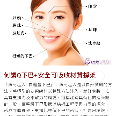
何謂Q下巴+安全可吸收材質撐架
『線材埋入+自體豐下巴』，線材埋入是以自然微創的方
法，將塑型的支架線材以特殊方法注入，就好像將一堆
具有支撐力及柔軟力的鋼筋，搭構起獨具特色的建築設
計一般，使整體下巴形狀以結構工程學與力學的概念，
形成立體骨架，支撐起整個下巴的形狀，打造出精緻、