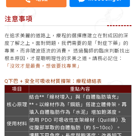
注意事項
在追求美麗的道路上，療程的選擇應建立在對成因的深
度了解之上。面對問題，我們需要的是「對症下藥」的
專業，而非隨波逐流的消費。 透過醫師的臨床判斷找出
根本原因，才是聰明理性的求美之道。請務必記住：
「沒效才是最貴，想做要找專業」
Q下巴 + 安全可吸收材質撐架：療程總結表
項目
重點內容
結合**「線材埋入」與「自體脂肪填充」
核心原理
**。以線材作為「鋼筋」搭建立體骨架，再
填入自體脂肪作為「水泥」增加飽滿度。
使用 PDO 可吸收性支架線材（Quill線）及
使用材料
從腹部萃取的自體脂肪（約 5~10cc）。
調整下巴角度、長度與飽滿度；改善短下