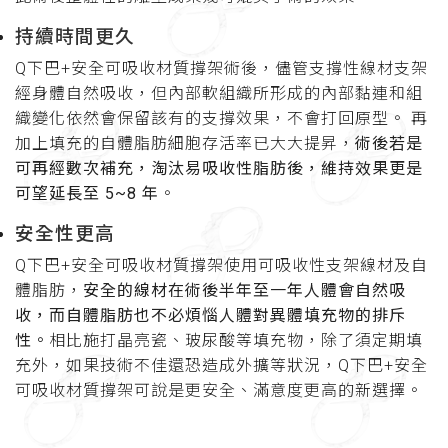
持續時間更久
Q下巴+安全可吸收材質撐架術後，儘管支撐性線材支架
經身體自然吸收，但內部軟組織所形成的內部黏連和組
織變化依然會保留該有的支撐效果，不會打回原型。 再
加上填充的自體脂肪細胞存活率已大大提昇，
術後若是
可再經數次補充，淘汰易吸收性脂肪後，維持效果更是
可望延長至 5~8 年
。
安全性更高
Q下巴+安全可吸收材質撐架使用可吸收性支架線材及自
體脂肪，
安全的線材在術後半年至一年人體會自然吸
收，而自體脂肪也不必煩惱人體對異體填充物的排斥
性。
相比施打晶亮瓷、玻尿酸等填充物，除了須定期填
充外，如果技術不佳還恐造成外擴等狀況，Q下巴+安全
可吸收材質撐架可說是更安全、滿意度更高的新選擇。