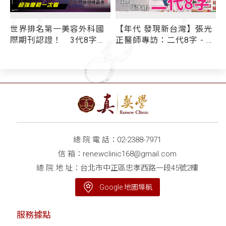
世界排名第一美容外科國
【年代 發現新台灣】張光
字
際期刊認證！ 3代8字線
正醫師專訪：二代8字 - 媒
雕拉提超強優勢一次看
體報導
線王：拉提效果好壞取決
於「跨韌帶」
總 院 電 話：
02-2388-7971
信 箱：
renewclinic168@gmail.com
總 院 地 址：台北市中正區忠孝西路一段45號2樓
Google 地圖導航
服務據點