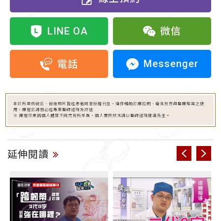
LINE OA
微信
Messenger
電話
本診所案例術前、術後照片皆經患者同意授權刊登，僅作輔助診療說明、衛生教育與醫療知識之使
用，療程前請務必經專業醫師諮詢及評估
※ 療程效果因個人體質不同而有所差異，個人實際狀況請以醫師諮詢建議為主。
延伸閱讀