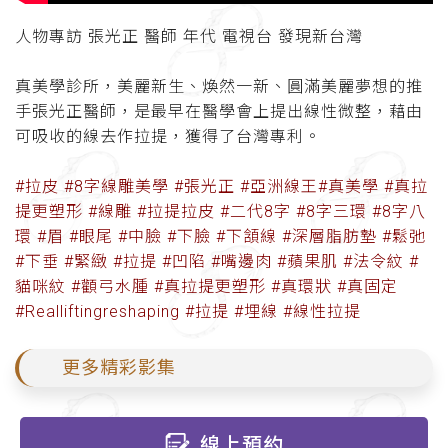
人物專訪 張光正 醫師 年代 電視台 發現新台灣
真美學診所，美麗新生、煥然一新、圓滿美麗夢想的推
手張光正醫師，是最早在醫學會上提出線性微整，藉由
可吸收的線去作拉提，獲得了台灣專利。
#拉皮 #8字線雕美學 #張光正 #亞洲線王#真美學 #真拉
提更塑形 #線雕 #拉提拉皮 #二代8字 #8字三環 #8字八
環 #眉 #眼尾 #中臉 #下臉 #下頷線 #深層脂肪墊 #鬆弛
#下垂 #緊緻 #拉提 #凹陷 #嘴邊肉 #蘋果肌 #法令紋 #
貓咪紋 #顴弓水腫 #真拉提更塑形 #真環狀 #真固定
#Realliftingreshaping #拉提 #埋線 #線性拉提
更多精彩影集
線上預約