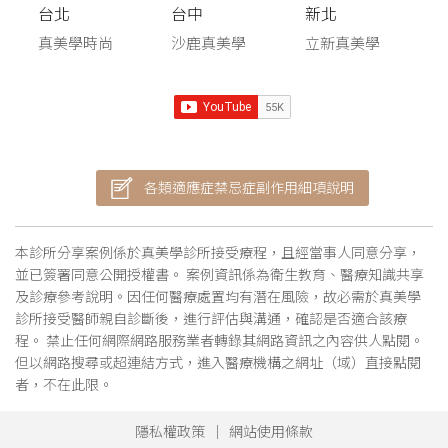
台北
台中
新北
真美學時尚
沙鹿真美學
立新真美學
各類適應症禁忌症副作用細項說明
本診所分享案例係於真美學診所接受療程，且經當事人同意分享，
並已簽署同意公開授權書。 案例資訊係為衛生教育、醫療知識共享
及診療參考說明。因任何醫療處置均有潛在風險，故必需於真美學
診所接受醫師親自診斷後，進行評估與溝通，確認是否適合該療
程。 禁止任何網際網路服務業者轉錄其網路資訊之內容供人點閱。
但以網路搜尋或超連結方式，進入醫療機構之網址（域）直接點閱
者，不在此限。
隱私權政策
網站使用條款