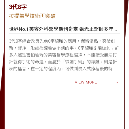
3代8字
拉提美學技術再突破
世界No.1美容外科醫學期刊肯定 張光正醫師多年研
究
3代8字綜合改良先前8字線雕的應用，保留優點，突破創
新，發揮一般認為線雕做不到的事，8字線雕卻能做到；許
多人還是害怕極端的美容醫學療程選擇，不能接受無法打
針就得手術的命運，而屬於「微創手術」的線雕，則是折
衷的福音，在一定的程度內，可做到侵入式療程後的特
點；而「3代8字」，更是為了這個動機而存在。
VIEW MORE