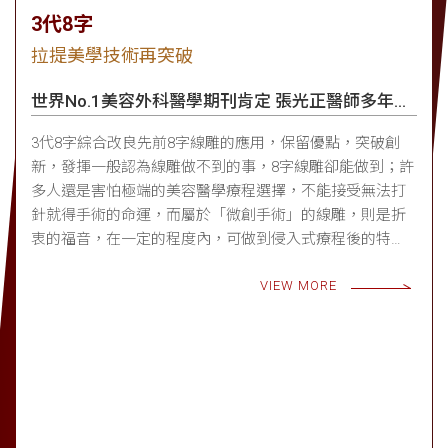
3代8字
拉提美學技術再突破
世界No.1美容外科醫學期刊肯定 張光正醫師多年研
究
3代8字綜合改良先前8字線雕的應用，保留優點，突破創
新，發揮一般認為線雕做不到的事，8字線雕卻能做到；許
多人還是害怕極端的美容醫學療程選擇，不能接受無法打
針就得手術的命運，而屬於「微創手術」的線雕，則是折
衷的福音，在一定的程度內，可做到侵入式療程後的特
點；而「3代8字」，更是為了這個動機而存在。
VIEW MORE