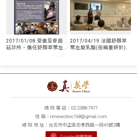
2017/01/08 受邀至麥茵
2017/04/19 法國舒顏萃
茲診所，擔任舒顏萃聚左
聚左旋乳酸(俗稱童妍針)原
尿
旋乳酸(俗稱童妍針)指導講
廠邀請親臨聖宜診所授課
師，出席法國高德美舉辦
的注射技術教學課程
總 院 電 話：
02-2388-7971
信 箱：
renewclinic168@gmail.com
總 院 地 址：台北市中正區忠孝西路一段45號2樓
Google 地圖導航