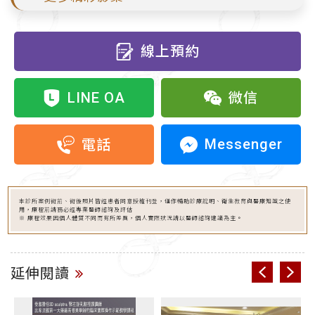
線上預約
LINE OA
微信
Messenger
電話
本診所案例術前、術後照片皆經患者同意授權刊登，僅作輔助診療說明、衛生教育與醫療知識之使
用，療程前請務必經專業醫師諮詢及評估
※ 療程效果因個人體質不同而有所差異，個人實際狀況請以醫師諮詢建議為主。
延伸閱讀