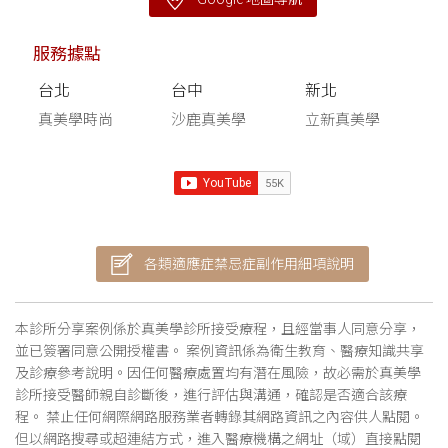
服務據點
台北
台中
新北
真美學時尚
沙鹿真美學
立新真美學
各類適應症禁忌症副作用細項說明
本診所分享案例係於真美學診所接受療程，且經當事人同意分享，
並已簽署同意公開授權書。 案例資訊係為衛生教育、醫療知識共享
及診療參考說明。因任何醫療處置均有潛在風險，故必需於真美學
診所接受醫師親自診斷後，進行評估與溝通，確認是否適合該療
程。 禁止任何網際網路服務業者轉錄其網路資訊之內容供人點閱。
但以網路搜尋或超連結方式，進入醫療機構之網址（域）直接點閱