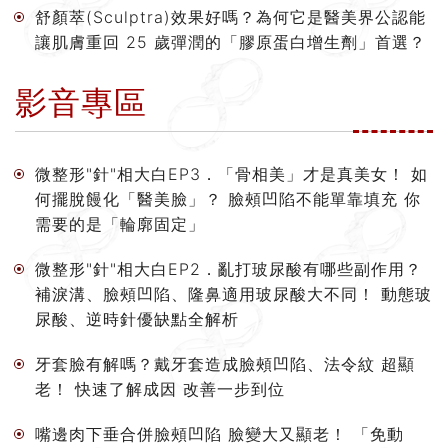
舒顏萃(Sculptra)效果好嗎？為何它是醫美界公認能
讓肌膚重回 25 歲彈潤的「膠原蛋白增生劑」首選？
影音專區
微整形"針"相大白EP3．「骨相美」才是真美女！ 如
何擺脫饅化「醫美臉」？ 臉頰凹陷不能單靠填充 你
需要的是「輪廓固定」
微整形"針"相大白EP2．亂打玻尿酸有哪些副作用？
補淚溝、臉頰凹陷、隆鼻適用玻尿酸大不同！ 動態玻
尿酸、逆時針優缺點全解析
牙套臉有解嗎？戴牙套造成臉頰凹陷、法令紋 超顯
老！ 快速了解成因 改善一步到位
嘴邊肉下垂合併臉頰凹陷 臉變大又顯老！ 「免動