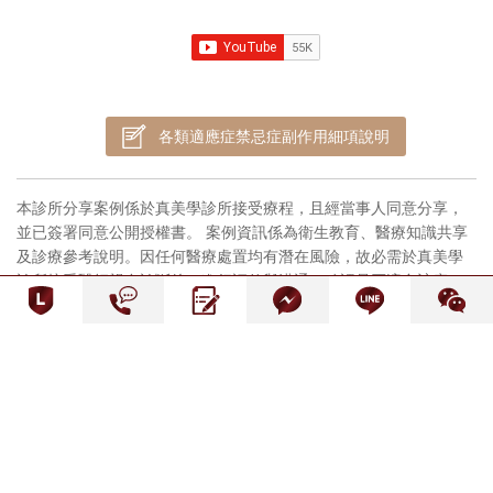
各類適應症禁忌症副作用細項說明
本診所分享案例係於真美學診所接受療程，且經當事人同意分享，
並已簽署同意公開授權書。 案例資訊係為衛生教育、醫療知識共享
及診療參考說明。因任何醫療處置均有潛在風險，故必需於真美學
診所接受醫師親自診斷後，進行評估與溝通，確認是否適合該療
程。 禁止任何網際網路服務業者轉錄其網路資訊之內容供人點閱。
但以網路搜尋或超連結方式，進入醫療機構之網址（域）直接點閱
者，不在此限。
隱私權政策
網站使用條款
COPYRIGHT © 2021 RENEW ANTI-AGING CLINIC. ALL RIGHTS
RESERVED.
DESIGN-VIPCASE