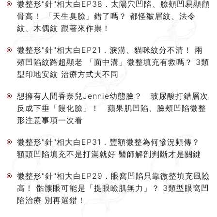
微整形"針"相大白EP38．太陽穴凹陷、臉頰凹易顯顴
骨高！ 「天生臭臉」錯了嗎？ 都怪皺眉紋、法令
紋、木偶紋 跟著來作祟！
微整形"針"相大白EP21．淚溝、貓咪紋分不清！ 兩
頰凹陷紋路超顯老 「面中溝」微整填充有救嗎？ 3類
型印地安紋 治療方式大不同
想擁有人間香奈兒Jennie幼態臉？ 玻尿酸打錯層次
反成下垂「饅化臉」！ 蘋果肌凹陷、臉頰凹陷微整
形注意事項一次看
微整形"針"相大白EP31．豐額微整為何慘況頻傳？
額頭凹陷填充不是打滿就好 醫師解剖判斷才是關鍵
微整形"針"相大白EP29．眼窩凹陷只靠微整填充風險
高！ 骷髏眼可能是「提眼瞼肌無力」？ 3類型眼窩凹
陷治療 別再選錯！