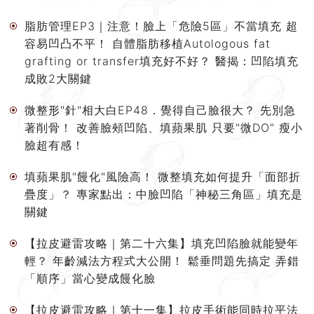
脂肪管理EP3｜注意！臉上「危險5區」不當填充 超
容易凹凸不平！ 自體脂肪移植Autologous fat
grafting or transfer填充好不好？ 醫揭：凹陷填充
成敗2大關鍵
微整形"針"相大白EP48．覺得自己臉很大？ 先別急
著削骨！ 改善臉頰凹陷、填蘋果肌 只要"微DO" 瘦小
臉超有感！
填蘋果肌"饅化"風險高！ 微整填充如何提升「面部折
疊度」？ 專家點出：中臉凹陷「神秘三角區」填充是
關鍵
【拉皮避雷攻略｜第二十六集】填充凹陷臉就能變年
輕？ 年齡減法方程式大公開！ 鬆垂問題先搞定 弄錯
「順序」當心變成饅化臉
【拉皮避雷攻略｜第十一集】拉皮手術能同時拉平法