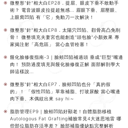
微整形"針"相大白EP28．提眉、眼皮下垂不敢動手
術？ 電音波眼皮拉提超無感... 眉眼下垂、眉壓眼、
上眼窩凹陷 有「它」免動刀一次解決！
微整形"針"相大白EP8．太陽穴凹陷、顴骨高凸免削
骨！ 微整填充夫妻宮也能創造"頭包臉"小顏效果 專
家揭注射「高危區」 當心血管栓塞！
饅化臉修復指南-3｜臉頰凹陷補過頭 垂成"巨型"嘴邊
肉！ 預防過度填充與饅化臉修復正解 面部解剖學大
師這樣說...
微整形"針"相大白EP7．臉頰凹陷也分「真的假
的」！ 「假性凹陷」單靠補脂、打玻尿酸 當心嘴邊
肉下垂、木偶紋出來 say hi～
脂肪管理EP9｜臉頰凹陷好顯老！自體脂肪移植
Autologous Fat Grafting補臉常見4大迷思地雷 哪
些部位脂肪存活率差？ 臉部補脂優缺點完整解析