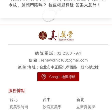
令紋、臉頰凹陷嗎？ 拉皮權威釋疑 答案太意外！
總 院 電 話：
02-2388-7971
信 箱：
renewclinic168@gmail.com
總 院 地 址：台北市中正區忠孝西路一段45號2樓
Google 地圖導航
服務據點
台北
台中
新北
真美學時尚
沙鹿真美學
立新真美學