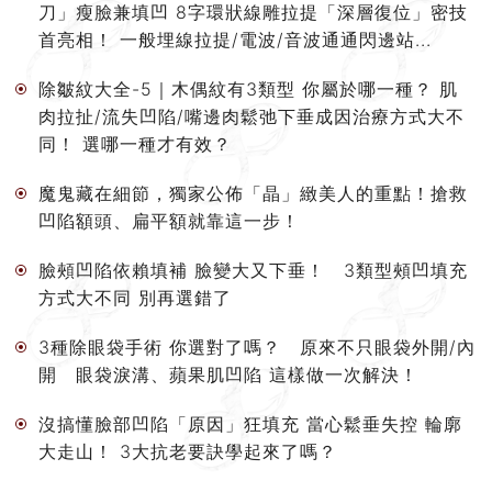
刀」瘦臉兼填凹 8字環狀線雕拉提「深層復位」密技
首亮相！ 一般埋線拉提/電波/音波通通閃邊站...
除皺紋大全-5｜木偶紋有3類型 你屬於哪一種？ 肌
肉拉扯/流失凹陷/嘴邊肉鬆弛下垂成因治療方式大不
同！ 選哪一種才有效？
魔鬼藏在細節，獨家公佈「晶」緻美人的重點！搶救
凹陷額頭、扁平額就靠這一步！
臉頰凹陷依賴填補 臉變大又下垂！ 3類型頰凹填充
方式大不同 別再選錯了
3種除眼袋手術 你選對了嗎？ 原來不只眼袋外開/內
開 眼袋淚溝、蘋果肌凹陷 這樣做一次解決！
沒搞懂臉部凹陷「原因」狂填充 當心鬆垂失控 輪廓
大走山！ 3大抗老要訣學起來了嗎？