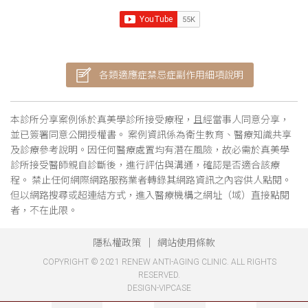
各類適應症禁忌症副作用細項說明
本診所分享案例係於真美學診所接受療程，且經當事人同意分享，
並已簽署同意公開授權書。 案例資訊係為衛生教育、醫療知識共享
及診療參考說明。因任何醫療處置均有潛在風險，故必需於真美學
診所接受醫師親自診斷後，進行評估與溝通，確認是否適合該療
程。 禁止任何網際網路服務業者轉錄其網路資訊之內容供人點閱。
但以網路搜尋或超連結方式，進入醫療機構之網址（域）直接點閱
者，不在此限。
隱私權政策
網站使用條款
COPYRIGHT © 2021 RENEW ANTI-AGING CLINIC. ALL RIGHTS
RESERVED.
DESIGN-VIPCASE