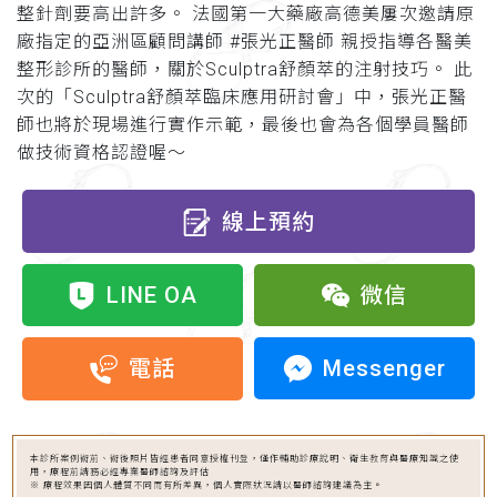
整針劑要高出許多。 法國第一大藥廠高德美屢次邀請原
廠指定的亞洲區顧問講師 #張光正醫師 親授指導各醫美
整形診所的醫師，關於Sculptra舒顏萃的注射技巧。 此
次的「Sculptra舒顏萃臨床應用研討會」中，張光正醫
師也將於現場進行實作示範，最後也會為各個學員醫師
做技術資格認證喔～
線上預約
LINE OA
微信
Messenger
電話
本診所案例術前、術後照片皆經患者同意授權刊登，僅作輔助診療說明、衛生教育與醫療知識之使
用，療程前請務必經專業醫師諮詢及評估
※ 療程效果因個人體質不同而有所差異，個人實際狀況請以醫師諮詢建議為主。