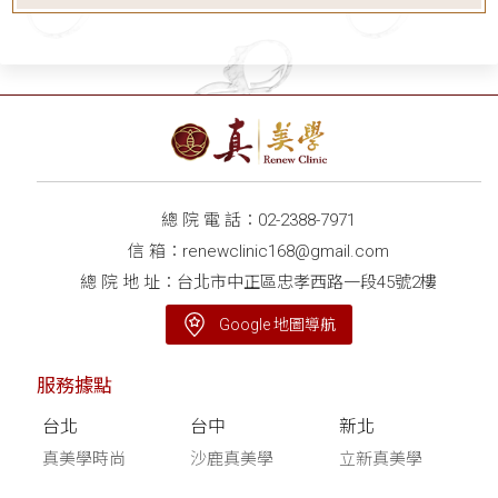
總 院 電 話：
02-2388-7971
信 箱：
renewclinic168@gmail.com
總 院 地 址：台北市中正區忠孝西路一段45號2樓
Google 地圖導航
服務據點
台北
台中
新北
真美學時尚
沙鹿真美學
立新真美學