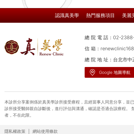
認識真美學
熱門服務項目
美麗
總 院 電 話：
02-2388
信 箱：
renewclinic16
總 院 地 址：台北市
Google 地圖導航
本診所分享案例係於真美學診所接受療程，且經當事人同意分享，並已
診所接受醫師親自診斷後，進行評估與溝通，確認是否適合該療程。 
者，不在此限。
隱私權政策
網站使用條款