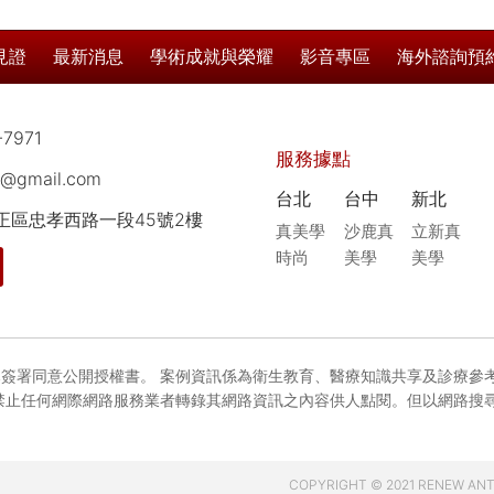
見證
最新消息
學術成就與榮耀
影音專區
海外諮詢預
-7971
服務據點
8@gmail.com
台北
台中
新北
中正區忠孝西路一段45號2樓
真美學
沙鹿真
立新真
時尚
美學
美學
簽署同意公開授權書。 案例資訊係為衛生教育、醫療知識共享及診療參
禁止任何網際網路服務業者轉錄其網路資訊之內容供人點閱。但以網路搜
COPYRIGHT © 2021 RENEW ANTI