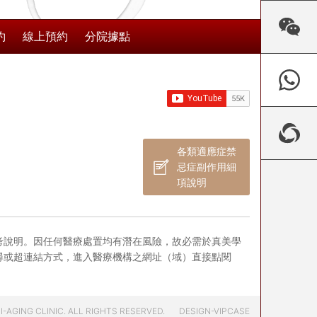
約
線上預約
分院據點
各類適應症禁
忌症副作用細
項說明
考說明。因任何醫療處置均有潛在風險，故必需於真美學
尋或超連結方式，進入醫療機構之網址（域）直接點閱
-AGING CLINIC. ALL RIGHTS RESERVED.
DESIGN-VIPCASE