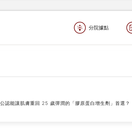
分院據點
美界公認能讓肌膚重回 25 歲彈潤的「膠原蛋白增生劑」首選？