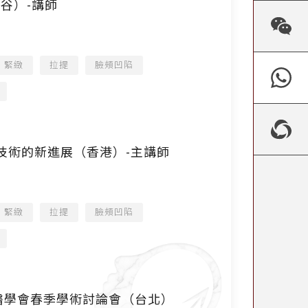
國曼谷）-講師
緊緻
拉提
臉頰凹陷
技術的新進展（香港）-主講師
緊緻
拉提
臉頰凹陷
 臺灣皮膚科醫學會春季學術討論會（台北）