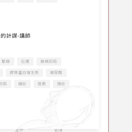
青春的計謀-講師
緊緻
拉提
臉頰凹陷
膠原蛋白增生劑
玻尿酸
凹陷
細紋
痘疤
頸紋