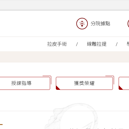
分院據點
拉皮手術
線雕拉提
授課指導
獲獎榮耀