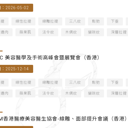
：2026-05-02
拉提
線性拉提
線雕拉提
三八紋
鬆弛
下垂
嘴邊肉
蘋果肌
法令紋
木偶紋
貓咪紋
深層拉提
SC 美容醫學及手術高峰會暨展覽會（香港）
：2025-12-14
拉提
線性拉提
線雕拉提
三八紋
鬆弛
下垂
嘴邊肉
蘋果肌
法令紋
木偶紋
貓咪紋
深層拉提
AM香港醫療美容醫生協會-線雕、面部提升會議（香港