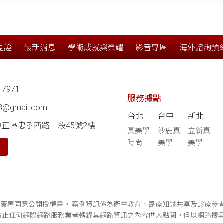
見證
最新消息
學術成就與榮耀
影音專區
海外諮詢預
-7971
服務據點
68@gmail.com
台北
台中
新北
中正區忠孝西路一段45號2樓
真美學
沙鹿真
立新真
時尚
美學
美學
航
簽署同意公開授權書。 案例資訊係為衛生教育、醫療知識共享及診療參
禁止任何網際網路服務業者轉錄其網路資訊之內容供人點閱。但以網路搜