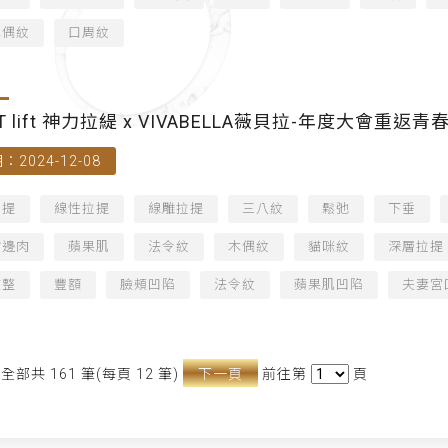
木偶紋
口周紋
T lift 神力拉緹 x VIVABELLA薇貝拉-年度大會重返
：2024-12-08
拉提
線性拉提
線雕拉提
三八紋
鬆弛
下垂
嘴邊肉
蘋果肌
法令紋
木偶紋
貓咪紋
深層拉提
微整
豐額
臉頰凹陷
法令紋
蘋果肌凹陷
夫妻宮
全部共 161 筆(每頁 12 筆)
下一頁
前往第
頁