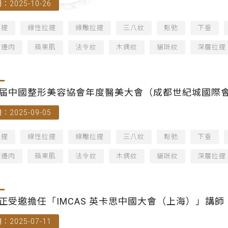
：2025-10-26
拉提
線性拉提
線雕拉提
三八紋
鬆弛
下垂
嘴邊肉
蘋果肌
法令紋
木偶紋
貓咪紋
深層拉提
届中國整形美容協會年度醫美大會（成都世紀城國際
：2025-09-05
拉提
線性拉提
線雕拉提
三八紋
鬆弛
下垂
嘴邊肉
蘋果肌
法令紋
木偶紋
貓咪紋
深層拉提
正受邀擔任「IMCAS 英卡思中國大會（上海）」講師
：2025-07-11