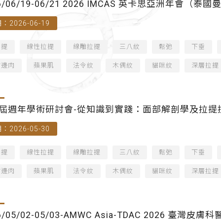
6/06/19-06/21 2026 IMCAS 英卡思亞洲年會（泰
：2026-06-19
拉提
線性拉提
線雕拉提
三八紋
鬆弛
下垂
嘴邊肉
蘋果肌
法令紋
木偶紋
貓咪紋
深層拉提
屆週年學術研討會-從知識到實踐：面部解剖學及拉提
：2026-05-30
拉提
線性拉提
線雕拉提
三八紋
鬆弛
下垂
嘴邊肉
蘋果肌
法令紋
木偶紋
貓咪紋
深層拉提
6/05/02-05/03-AMWC Asia-TDAC 2026