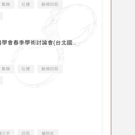
緊緻
拉提
臉頰凹陷
臺灣皮膚科醫學會春季學術討論會(台北國際
緊緻
拉提
臉頰凹陷
雞爪手
凹陷
貓咪紋