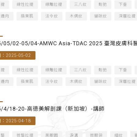
拉提
線性拉提
線雕拉提
三八紋
鬆弛
下垂
嘴邊肉
蘋果肌
法令紋
木偶紋
貓咪紋
深層拉提
5/05/02-05/04-AMWC Asia-TDAC 2025 
：2025-05-02
中心)-講師
拉提
線性拉提
線雕拉提
三八紋
鬆弛
下垂
嘴邊肉
蘋果肌
法令紋
木偶紋
貓咪紋
深層拉提
25/4/18-20-高德美解剖課（新加坡）-講師
：2025-04-18
微整
微整拉提
黑眼圈
淚溝
微眼袋
細紋