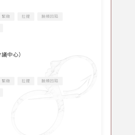
緊緻
拉提
臉頰凹陷
會議中心）
緊緻
拉提
臉頰凹陷