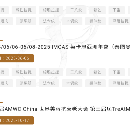
拉提
線性拉提
線雕拉提
三八紋
鬆弛
下垂
嘴邊肉
蘋果肌
法令紋
木偶紋
貓咪紋
深層拉提
5/06/06-06/08-2025 IMCAS 英卡思亞洲年會（泰
：2025-06-06
拉提
線性拉提
線雕拉提
三八紋
鬆弛
下垂
嘴邊肉
蘋果肌
法令紋
木偶紋
貓咪紋
深層拉提
届AMWC China 世界美容抗衰老大会 第三届屆TreA
：2025-10-17