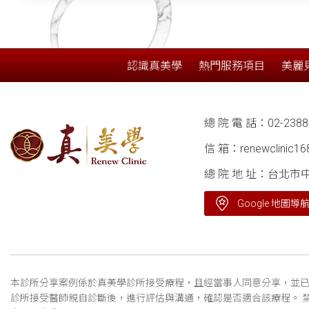
認識真美學
熱門服務項目
美麗
總 院 電 話：
02-2388
信 箱：
renewclinic1
總 院 地 址：台北市
Google 地圖導
本診所分享案例係於真美學診所接受療程，且經當事人同意分享，並已
診所接受醫師親自診斷後，進行評估與溝通，確認是否適合該療程。 