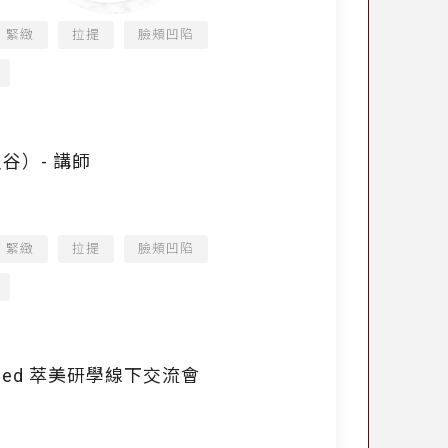
緊緻
拉提
臉頰凹陷
國曼谷）- 講師
緊緻
拉提
臉頰凹陷
tMed 萃美研學線下交流會