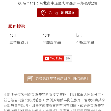
總 院 地 址：台北市中正區忠孝西路一段45號2樓
Google 地圖導航
服務據點
台北
台中
新北
真美學時尚
沙鹿真美學
立新真美學
各類適應症禁忌症副作用細項說明
本診所分享案例係於真美學診所接受療程，且經當事人同意分享，
並已簽署同意公開授權書。 案例資訊係為衛生教育、醫療知識共享
及診療參考說明。因任何醫療處置均有潛在風險，故必需於真美學