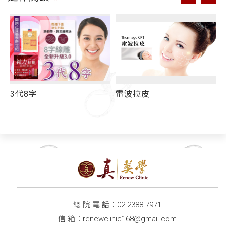
階
3代8字
電波拉皮
總 院 電 話：
02-2388-7971
信 箱：
renewclinic168@gmail.com