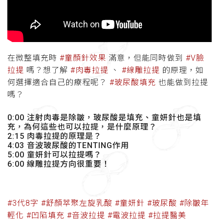
在微整填充時
#童顏針效果
滿意，但能同時做到
#V臉
拉提
嗎？想了解
#肉毒拉提
、
#線雕拉提
的原理，如
何選擇適合自己的療程呢？
#玻尿酸填充
也能做到拉提
嗎？
0:00 注射肉毒是除皺，玻尿酸是填充、童妍針也是填
充，為何這些也可以拉提，是什麼原理？
2:15 肉毒拉提的原理是？
4:03 音波玻尿酸的TENTING作用
5:00 童妍針可以拉提嗎？
6:00 線雕拉提方向很重要！
#3代8字
#舒顏萃聚左旋乳酸
#童妍針
#玻尿酸
#除皺年
輕化
#凹陷填充
#音波拉提
#電波拉提
#拉提醫美