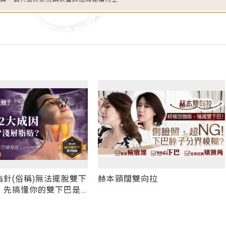
針(俗稱)無法擺脫雙下
赫本頸闊雙向拉
 先搞懂你的雙下巴是
態？ 醫學論文：解決
雙下巴極有效—「赫本頸
」