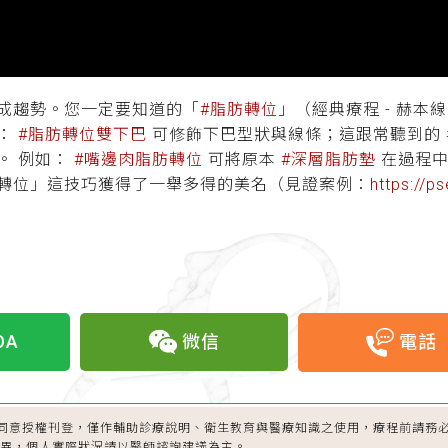
成趨勢。您一定要知道的「
#脂肪轉位
」（經典療程 - 赫本
如：
#脂肪轉位雙下巴
可修飾下巴型狀與線條；這跟常聽到的
。 例如：
#嘴邊肉脂肪轉位
可將原本
#深層脂肪墊
在過程中
轉位」這技巧獲得了一舉多得的美名（見證案例：
https://p
OA
微信
電話
同意授權刊登，僅作輔助診療說明、衛生教育與醫療知識之使用，療程前請務
差異，個人實際狀況請以醫師諮詢建議為主。