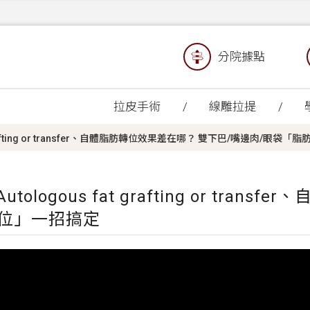
分院據點
拉皮手術
線雕拉提
grafting or transfer、自體脂肪轉位效果差在哪？ 雙下巴/嘴邊肉/眼袋
ogous fat grafting or tran
轉位」一招搞定