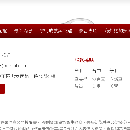
見證
最新消息
學術成就與榮耀
影音專區
海外諮詢預
-7971
服務據點
68@gmail.com
台北
台中
新北
中正區忠孝西路一段45號2樓
真美學
沙鹿真
立新真
時尚
美學
美學
航
簽署同意公開授權書。 案例資訊係為衛生教育、醫療知識共享及診療參
禁止任何網際網路服務業者轉錄其網路資訊之內容供人點閱。但以網路搜