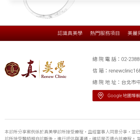
認識真美學
熱門服務項目
美麗
總 院 電 話：
02-2388
信 箱：
renewclinic1
總 院 地 址：台北市
Google 地圖導
本診所分享案例係於真美學診所接受療程，且經當事人同意分享，並已
診所接受醫師親自診斷後，進行評估與溝通，確認是否適合該療程。 