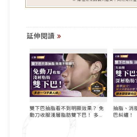
延伸閱讀
雙下巴抽脂看不到明顯效果？ 免
抽脂、消脂
動刀收服淺層脂肪雙下巴！ 多合
巴糾纏！
一「8字美人線」取脂+拉提+線雕
哪一種型
俏下巴
深層脂肪
闊雙向拉