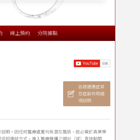
約
線上預約
分院據點
各類適應症禁
忌症副作用細
項說明
考說明。因任何醫療處置均有潛在風險，故必需於真美學
尋或超連結方式，進入醫療機構之網址（域）直接點閱