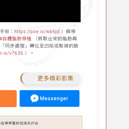
線手術：
https://pse.is/wb6jd
）與移
#自體脂肪移植
（將取出來的脂肪再
「同步處理」轉位至凹陷或鬆掉的臉
se.is/v7636
）。
更多精彩影集
Messenger
必經專業醫師諮詢及評估