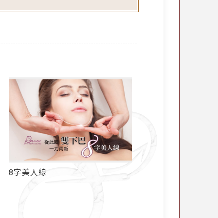
8字美人線
雙下巴抽脂看不到明顯
動刀收服淺層脂肪雙下巴
一「8字美人線」取脂
俏下巴