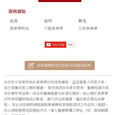
服務據點
台北
台中
新北
真美學時尚
沙鹿真美學
立新真美學
各類適應症禁忌症副作用細項說明
本診所分享案例係於真美學診所接受療程，且經當事人同意分享，
並已簽署同意公開授權書。 案例資訊係為衛生教育、醫療知識共享
及診療參考說明。因任何醫療處置均有潛在風險，故必需於真美學
診所接受醫師親自診斷後，進行評估與溝通，確認是否適合該療
程。 禁止任何網際網路服務業者轉錄其網路資訊之內容供人點閱。
但以網路搜尋或超連結方式，進入醫療機構之網址（域）直接點閱