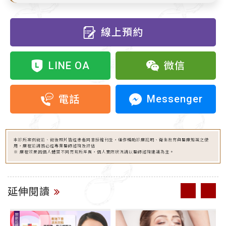
線上預約
LINE OA
微信
Messenger
電話
本診所案例術前、術後照片皆經患者同意授權刊登，僅作輔助診療說明、衛生教育與醫療知識之使
用，療程前請務必經專業醫師諮詢及評估
※ 療程效果因個人體質不同而有所差異，個人實際狀況請以醫師諮詢建議為主。
延伸閱讀