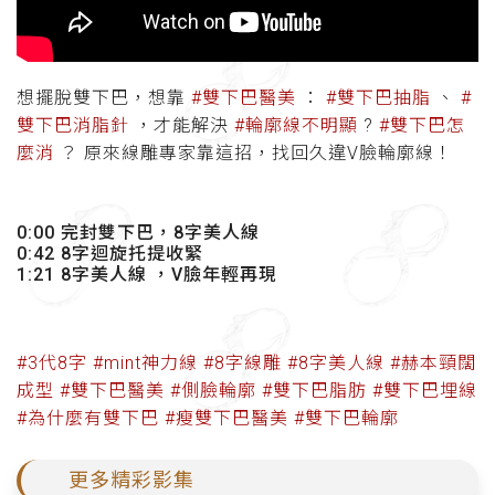
想擺脫雙下巴，想靠
#雙下巴醫美
：
#雙下巴抽脂
、
#
雙下巴消脂針
，才能解決
#輪廓線不明顯
?
#雙下巴怎
麼消
？ 原來線雕專家靠這招，找回久違V臉輪廓線！
0:00 完封雙下巴，8字美人線
0:42 8字迴旋托提收緊
1:21 8字美人線 ，V臉年輕再現
#3代8字
#mint神力線
#8字線雕
#8字美人線
#赫本頸闊
成型
#雙下巴醫美
#側臉輪廓
#雙下巴脂肪
#雙下巴埋線
#為什麼有雙下巴
#瘦雙下巴醫美
#雙下巴輪廓
更多精彩影集