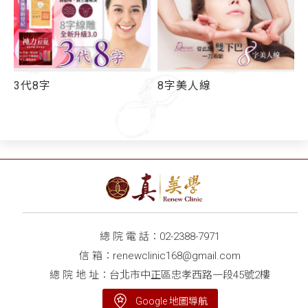
3代8字
8字美人線
總 院 電 話：
02-2388-7971
信 箱：
renewclinic168@gmail.com
總 院 地 址：台北市中正區忠孝西路一段45號2樓
Google 地圖導航