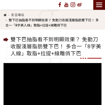
影音專區
雙下巴抽脂看不到明顯效果？ 免動刀收服淺層脂肪雙下巴！ 多
合一「8字美人線」取脂+拉提+線雕俏下巴
雙下巴抽脂看不到明顯效果？ 免動刀
收服淺層脂肪雙下巴！ 多合一「8字美
人線」取脂+拉提+線雕俏下巴