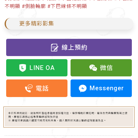
不明顯
#側臉輪廓
#下巴線條不明顯
更多精彩影集
線上預約
LINE OA
微信
Messenger
電話
本診所案例術前、術後照片皆經患者同意授權刊登，僅作輔助診療說明、衛生教育與醫療知識之使
用，療程前請務必經專業醫師諮詢及評估
※ 療程效果因個人體質不同而有所差異，個人實際狀況請以醫師諮詢建議為主。