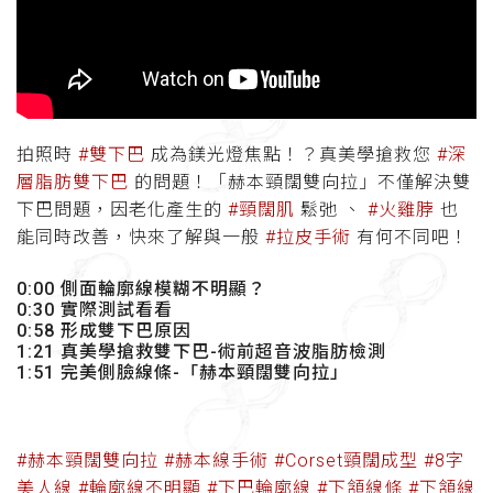
拍照時
#雙下巴
成為鎂光燈焦點！？真美學搶救您
#深
層脂肪雙下巴
的問題！「赫本頸闊雙向拉」不僅解決雙
下巴問題，因老化產生的
#頸闊肌
鬆弛 、
#火雞脖
也
能同時改善，快來了解與一般
#拉皮手術
有何不同吧！
0:00 側面輪廓線模糊不明顯？
0:30 實際測試看看
0:58 形成雙下巴原因
1:21 真美學搶救雙下巴-術前超音波脂肪檢測
1:51 完美側臉線條-「赫本頸闊雙向拉」
#赫本頸闊雙向拉
#赫本線手術
#Corset頸闊成型
#8字
美人線
#輪廓線不明顯
#下巴輪廓線
#下頷線條
#下頷線