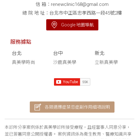
信 箱：
renewclinic168@gmail.com
總 院 地 址：台北市中正區忠孝西路一段45號2樓
Google 地圖導航
服務據點
台北
台中
新北
真美學時尚
沙鹿真美學
立新真美學
各類適應症禁忌症副作用細項說明
本診所分享案例係於真美學診所接受療程，且經當事人同意分享，
並已簽署同意公開授權書。 案例資訊係為衛生教育、醫療知識共享