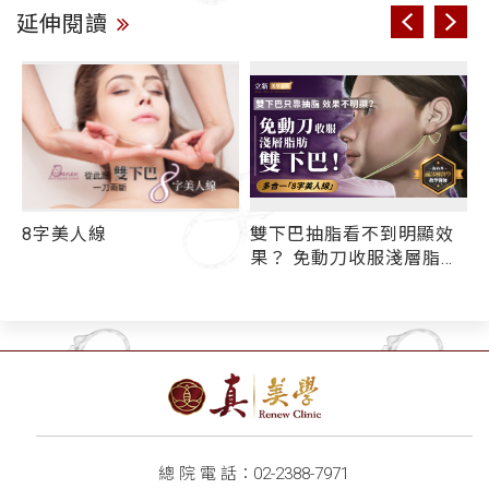
延伸閱讀
8字美人線
雙下巴抽脂看不到明顯效
果？ 免動刀收服淺層脂肪
雙下巴！ 多合一「8字美
人線」取脂+拉提+線雕俏
下巴
總 院 電 話：
02-2388-7971