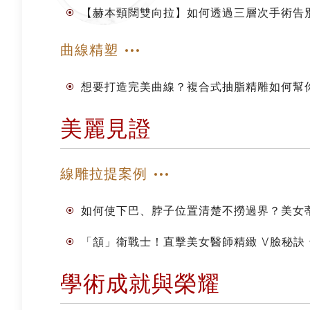
【赫本頸闊雙向拉】如何透過三層次手術告
曲線精塑
想要打造完美曲線？複合式抽脂精雕如何幫
美麗見證
線雕拉提案例
如何使下巴、脖子位置清楚不撈過界？美女
「頷」衛戰士！直擊美女醫師精緻 V臉秘訣
學術成就與榮耀