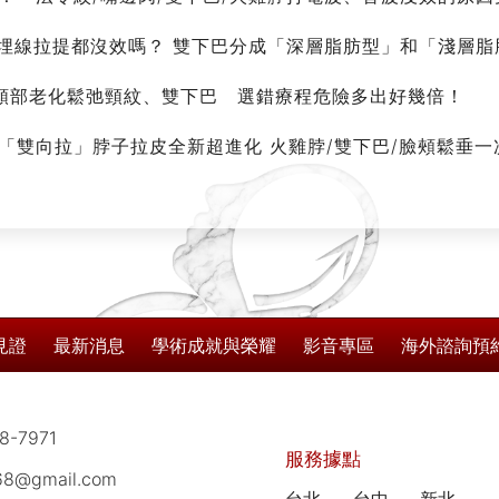
針、埋線拉提都沒效嗎？ 雙下巴分成「深層脂肪型」和「淺層
頸部老化鬆弛頸紋、雙下巴 選錯療程危險多出好幾倍！
「雙向拉」脖子拉皮全新超進化 火雞脖/雙下巴/臉頰鬆垂一
見證
最新消息
學術成就與榮耀
影音專區
海外諮詢預
8-7971
服務據點
168@gmail.com
台北
台中
新北