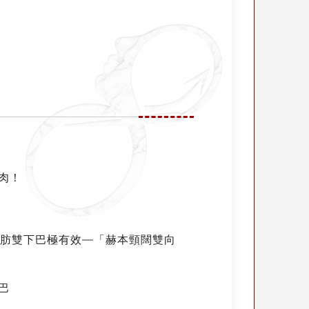
肉！
脂肪雙下巴極有效—「赫本頸闊雙向
巴