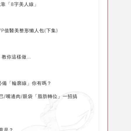
就靠「8字美人線」
P值醫美整形懶人包(下集)
你這樣做...
必備「輪廓線」你有嗎？
？ 雙下巴/嘴邊肉/眼袋「脂肪轉位」一招搞
竟是？