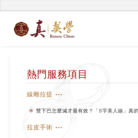
熱門服務項目
線雕拉提
雙下巴怎麼減才最有效？「8字美人線」真
拉皮手術