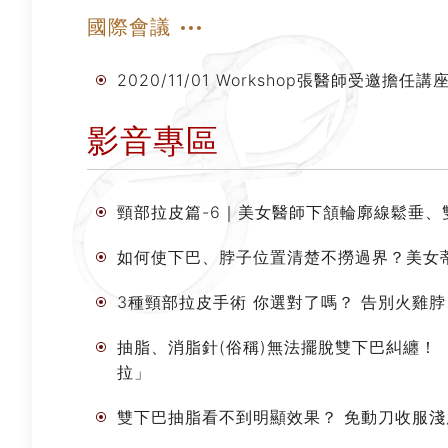
國際會議
2020/11/01 Workshop張醫師受邀擔
影音專區
頸部拉皮篇-6｜美女醫師下頷輪廓線鬆垂、
如何使下巴、脖子位置清楚不撈過界？美女
3種頸部拉皮手術 你選對了嗎？ 告別火雞
抽脂、消脂針(俗稱)無法擺脫雙下巴糾纏
拉」
雙下巴抽脂看不到明顯效果？ 免動刀收服淺