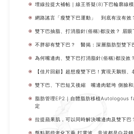
埋線拉提大補帖｜線王答疑(8)下巴輪廓線模
網路謠言「瘦雙下巴運動」 到底有沒有效
雙下巴抽脂、打消脂針(俗稱)都沒效？ 眉眼
不胖卻有雙下巴？ 醫揭：深層脂肪型雙下巴
為何嘴邊肉、雙下巴打消脂針(俗稱)都沒效
【佳片回顧】超想瘦雙下巴！實現天鵝頸、
雙下巴、下巴短又後縮 嘴邊肉鬆垮 側臉和
脂肪管理EP2｜自體脂肪移植Autologous 
定
拉提蘋果肌，可以同時解決嘴邊肉及雙下巴
盤點那些老化下垂 打電波、音波都是白花錢