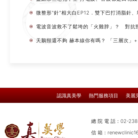
微整形"針"相大白EP12．雙下巴打消脂
電波音波救不了鬆垮的「火雞脖」？ 對抗
天鵝頸還不夠 赫本線你有嗎？ 「三層次」+
認識真美學
熱門服務項目
美麗
總 院 電 話：
02-238
信 箱：
renewclinic