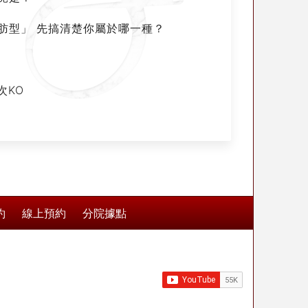
脂肪型」 先搞清楚你屬於哪一種？
次KO
約
線上預約
分院據點