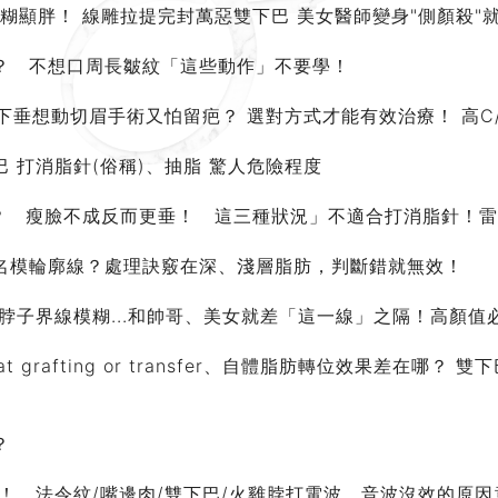
糊顯胖！ 線雕拉提完封萬惡雙下巴 美女醫師變身"側顏殺"
？ 不想口周長皺紋「這些動作」不要學！
下垂想動切眉手術又怕留疤？ 選對方式才能有效治療！ 高C/
 打消脂針(俗稱)、抽脂 驚人危險程度
？ 瘦臉不成反而更垂！ 這三種狀況」不適合打消脂針！雷 教
名模輪廓線？處理訣竅在深、淺層脂肪，判斷錯就無效！
脖子界線模糊...和帥哥、美女就差「這一線」之隔！高顏值
fat grafting or transfer、自體脂肪轉位效果差在哪
？
！ 法令紋/嘴邊肉/雙下巴/火雞脖打電波、音波沒效的原因