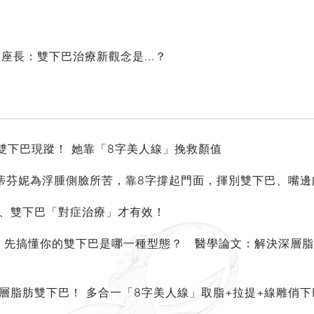
任講座座長：雙下巴治療新觀念是...？
雙下巴現蹤！ 她靠「8字美人線」挽救顏值
蒂芬妮為浮腫側臉所苦，靠8字撐起門面，揮別雙下巴、嘴邊
脖、雙下巴「對症治療」才有效！
！ 先搞懂你的雙下巴是哪一種型態？ 醫學論文：解決深層
層脂肪雙下巴！ 多合一「8字美人線」取脂+拉提+線雕俏下