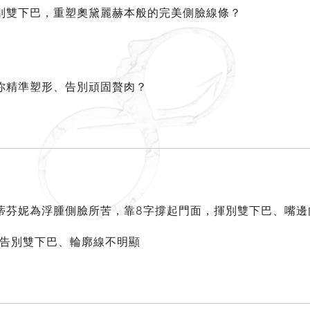
別雙下巴，重塑奧黛麗赫本般的完美側臉線條？
你精準塑形、告別頑固贅肉？
蒂芬妮為浮腫側臉所苦，靠8字撐起門面，揮別雙下巴、嘴邊
 告別雙下巴、輪廓線不明顯