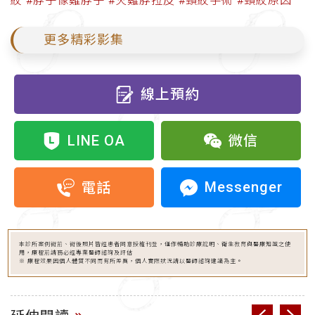
紋
#脖子像雞脖子
#火雞脖拉皮
#頸紋手術
#頸紋原因
更多精彩影集
線上預約
LINE OA
微信
Messenger
電話
本診所案例術前、術後照片皆經患者同意授權刊登，僅作輔助診療說明、衛生教育與醫療知識之使
用，療程前請務必經專業醫師諮詢及評估
※ 療程效果因個人體質不同而有所差異，個人實際狀況請以醫師諮詢建議為主。