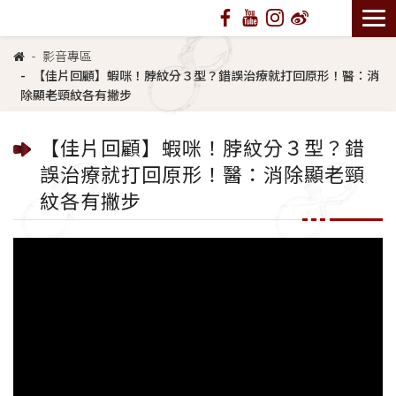
影音專區
【佳片回顧】蝦咪！脖紋分３型？錯誤治療就打回原形！醫：消
除顯老頸紋各有撇步
【佳片回顧】蝦咪！脖紋分３型？錯
誤治療就打回原形！醫：消除顯老頸
紋各有撇步