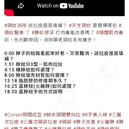
#頸紋消除
該拉皮還是填補？
#天生頸紋
要選擇哪些
#
頸紋醫美
？
#脖紋很深
打肉毒能改善嗎？
#頸闊肌肉毒
前，先判斷原因，消除顯老頸紋各有撇步！
0:00 脖子的紋路看起來好老、又很難消，該拉皮還是填
補？
1:51 脖紋分3型－肌肉拉扯
4:15 橫脖紋如何處理？
8:00 脖紋填充材質如何選擇？
13:18 脂肪膠的修復期多久？
16:25 直脖紋(火雞脖)如何處理？
18:30 直脖紋手術方式說明
#Corset頸闊成型
#赫本頸闊雙向拉
#8字美人線
#三層
次拉皮
#三層次頸部拉皮
#頸部
#脖子改善
#火雞脖
#脖