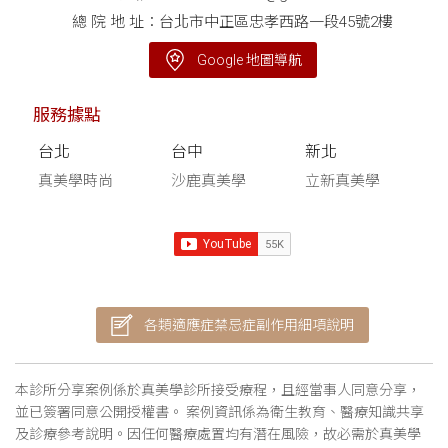
總 院 地 址：台北市中正區忠孝西路一段45號2樓
Google 地圖導航
服務據點
台北
台中
新北
真美學時尚
沙鹿真美學
立新真美學
各類適應症禁忌症副作用細項說明
本診所分享案例係於真美學診所接受療程，且經當事人同意分享，
並已簽署同意公開授權書。 案例資訊係為衛生教育、醫療知識共享
及診療參考說明。因任何醫療處置均有潛在風險，故必需於真美學