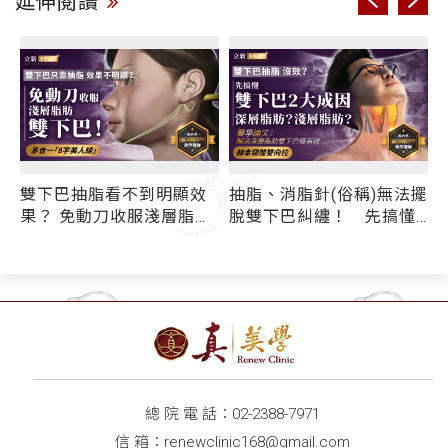
延伸閱讀
雙下巴抽脂看不到明顯效
抽脂、消脂針(俗稱)無法擺
果？ 免動刀收服淺層脂肪
脫雙下巴糾纏！ 先搞懂
雙下巴！ 多合一「8字美
你的雙下巴是哪一種型
人線」取脂+拉提+線雕俏
態？ 醫學論文：解決深
下巴
層脂肪雙下巴極有效—
「赫本頸闊雙向拉」
總 院 電 話：
02-2388-7971
信 箱：
renewclinic168@gmail.com