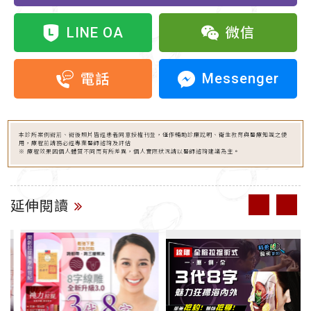
LINE OA
微信
Messenger
電話
本診所案例術前、術後照片皆經患者同意授權刊登，僅作輔助診療說明、衛生教育與醫療知識之使
用，療程前請務必經專業醫師諮詢及評估
※ 療程效果因個人體質不同而有所差異，個人實際狀況請以醫師諮詢建議為主。
延伸閱讀