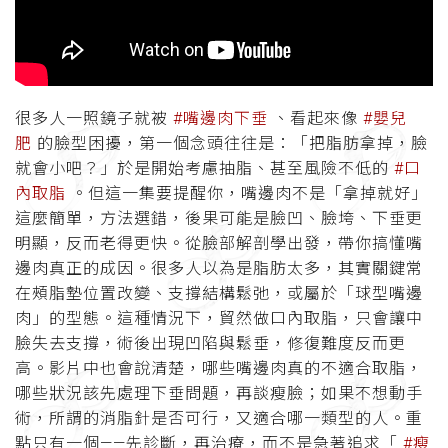
很多人一照鏡子就被
#嘴邊肉下垂
、看起來像
#嬰兒
肥
的臉型困擾，第一個念頭往往是：「把脂肪拿掉，臉
就會小吧？」於是開始考慮抽脂、甚至風險不低的
#口
內取脂
。但這一集要提醒你，嘴邊肉不是「拿掉就好」
這麼簡單，方法選錯，後果可能是臉凹、臉垮、下垂更
明顯，反而老得更快。從臉部解剖學出發，帶你搞懂嘴
邊肉真正的成因。很多人以為是脂肪太多，其實關鍵常
在頰脂墊位置改變、支撐結構鬆弛，或屬於「球型嘴邊
肉」的型態。這種情況下，貿然做口內取脂，只會讓中
臉失去支撐，術後出現凹陷與鬆垂，修復難度反而更
高。影片中也會說清楚，哪些嘴邊肉真的不適合取脂，
哪些狀況該先處理下垂問題，再談瘦臉；如果不想動手
術，所謂的消脂針是否可行，又適合哪一類型的人。重
點只有一個——先診斷，再治療，而不是急著追求「
#瘦