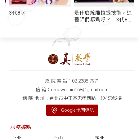
3代8字
是什麼線雕拉提技術，連
線
醫師們都驚呼？ 3代8字
「跨韌帶」超狂持效性
再度稱霸線雕界
總 院 電 話：
02-2388-7971
信 箱：
renewclinic168@gmail.com
總 院 地 址：台北市中正區忠孝西路一段45號2樓
Google 地圖導航
服務據點
台北
台中
新北