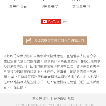
真美學時尚
沙鹿真美學
立新真美學
各類適應症禁忌症副作用細項說明
本診所分享案例係於真美學診所接受療程，且經當事人同意分享，
並已簽署同意公開授權書。 案例資訊係為衛生教育、醫療知識共享
及診療參考說明。因任何醫療處置均有潛在風險，故必需於真美學
診所接受醫師親自診斷後，進行評估與溝通，確認是否適合該療
程。 禁止任何網際網路服務業者轉錄其網路資訊之內容供人點閱。
但以網路搜尋或超連結方式，進入醫療機構之網址（域）直接點閱
者，不在此限。
隱私權政策
網站使用條款
COPYRIGHT © 2021 RENEW ANTI-AGING CLINIC. ALL RIGHTS