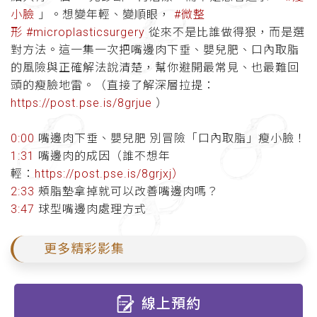
小臉
」。想變年輕、變順眼，
#微整
形
#microplasticsurgery
從來不是比誰做得狠，而是選
對方法。這一集一次把嘴邊肉下垂、嬰兒肥、口內取脂
的風險與正確解法說清楚，幫你避開最常見、也最難回
頭的瘦臉地雷。（直接了解深層拉提：
https://post.pse.is/8grjue
）
0:00
嘴邊肉下垂、嬰兒肥 別冒險「口內取脂」瘦小臉！
1:31
嘴邊肉的成因（誰不想年
輕：
https://post.pse.is/8grjxj）
2:33
頰脂墊拿掉就可以改善嘴邊肉嗎？
3:47
球型嘴邊肉處理方式
更多精彩影集
線上預約